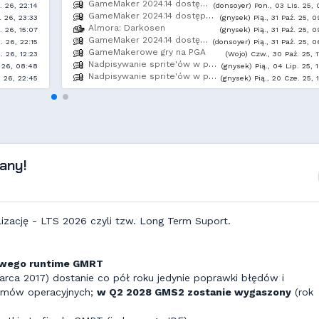
GameMaker 2024.14 dostępny!
. 26, 22:14
(donsoyer) Pon., 03 Lis. 25, 
GameMaker 2024.14 dostępny!
. 26, 23:33
(gnysek) Pią., 31 Paź. 25, 
Almora: Darkosen
. 26, 15:07
(gnysek) Pią., 31 Paź. 25, 
GameMaker 2024.14 dostępny!
 26, 22:15
(donsoyer) Pią., 31 Paź. 25, 
GameMakerowe gry na PGA
. 26, 12:23
(Wojo) Czw., 30 Paź. 25, 
Nadpisywanie sprite'ów w piątej becie 2024.14
. 26, 08:48
(gnysek) Pią., 04 Lip. 25, 
Nadpisywanie sprite'ów w piątej becie 2024.14
. 26, 22:45
(gnysek) Pią., 20 Cze. 25, 
any!
zację - LTS 2026 czyli tzw. Long Term Suport.
owego runtime GMRT
ca 2017) dostanie co pół roku jedynie poprawki błędów i
emów operacyjnych;
w Q2 2028 GMS2 zostanie wygaszony
(rok