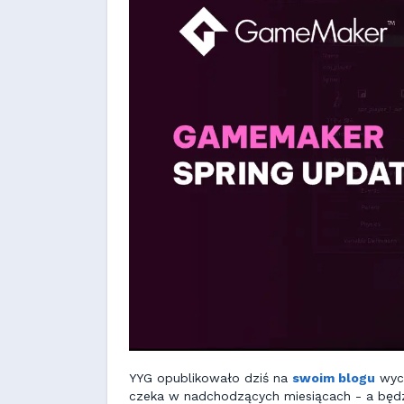
YYG opublikowało dziś na
swoim blogu
wycz
czeka w nadchodzących miesiącach - a będzi