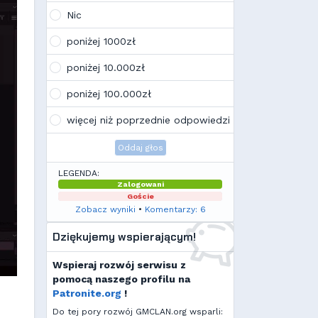
Tak, po zmianach gmclan przeżywa
Nic
drugą młodość. Najnowsze trendy
wskazują, że ten rok będzie rokiem
poniżej 1000zł
Linuxa, rokiem odejścia od
Facebooka i rokiem odejścia od
poniżej 10.000zł
discorda na rzecz forów
internetowych
poniżej 100.000zł
Kamilek
(21:57, 08.12.25)
K
Ale klimat tu znowu wrócić!
więcej niż poprzednie odpowiedzi
Oddaj głos
LEGENDA:
Zalogowani
Goście
Zobacz wyniki
•
Komentarzy: 6
Dziękujemy wspierającym!
Wspieraj rozwój serwisu z
pomocą naszego profilu na
Patronite.org
!
Do tej pory rozwój GMCLAN.org wsparli: