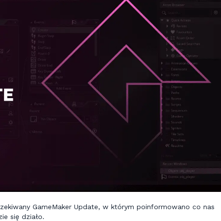
ekiwany GameMaker Update, w którym poinformowano co nas
e się działo.