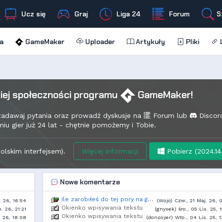
Ucz się
Graj
Liga 24
Forum
S
a
GameMaker
Uploader
Artykuły
Pliki
L
kiej społeczności programu
GameMaker!
 zadawaj pytania oraz prowadź dyskusje na
Forum lub
Discord
 gier już 24 lat - chętnie pomożemy i Tobie.
lskim interfejsem).
Więcej informacji
Pobierz (2024.14
Nowe komentarze
Ile zarobiłeś do tej pory na grach stworzonych w GM?
. 26, 16:54
(Wojo) Czw., 21 Maj. 26, 
Okienko wpisywania tekstu
. 26, 21:21
(gnysek) śro., 05 Lis. 25, 
Okienko wpisywania tekstu
 26, 18:08
(donsoyer) Wto., 04 Lis. 25, 