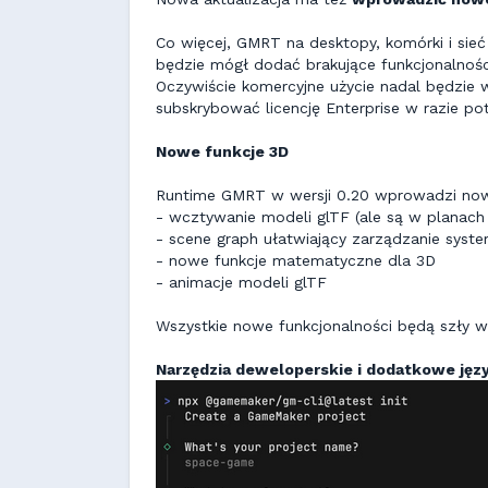
Co więcej, GMRT na desktopy, komórki i si
będzie mógł dodać brakujące funkcjonalnośc
Oczywiście komercyjne użycie nadal będzie w
subskrybować licencję Enterprise w razie pot
Nowe funkcje 3D
Runtime GMRT w wersji 0.20 wprowadzi now
- wcztywanie modeli glTF (ale są w planach 
- scene graph ułatwiający zarządzanie sys
- nowe funkcje matematyczne dla 3D
- animacje modeli glTF
Wszystkie nowe funkcjonalności będą szły w 
Narzędzia deweloperskie i dodatkowe języ