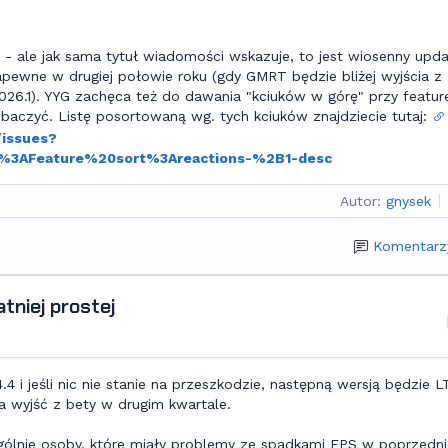
 ale jak sama tytuł wiadomości wskazuje, to jest wiosenny upda
pewne w drugiej połowie roku (gdy GMRT będzie bliżej wyjścia z
2026.1). YYG zachęca też do dawania "kciuków w górę" przy featur
obaczyć. Listę posortowaną wg. tych kciuków znajdziecie tutaj:
issues?
%3AFeature%20sort%3Areactions-%2B1-desc
Autor:
gnysek
Komentarz
tniej prostej
.4 i jeśli nic nie stanie na przeszkodzie, następną wersją będzie L
a wyjść z bety w drugim kwartale.
gólnie osoby, które miały problemy ze spadkami FPS w poprzedn