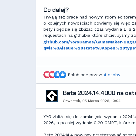
Co dalej?
Trwają też prace nad nowym room editorem -
o kolejnych nowościach dowiemy się więc za
bety i będzie się zbliżać czas wydania LTS 
requestach na githubie które chcielibyśmy z
github.com/YoYoGames/GameMaker-Bugs/
q=is%3Aissue%20state%3Aopen%20type
Polubione przez:
4 osoby
Beta 2024.14.4000 na osta
Czwartek, 05 Marca 2026, 10:04
YYG zbliża się do zamknięcia wydania 2024.14
2026, a po niej wydanie 0.20 GMRT, które m
Betę 2024.14.4 powinny przetestować szcze