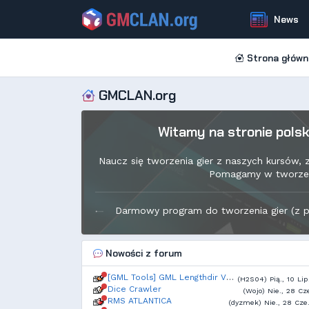
News
Strona główn
GMCLAN.org
Witamy na stronie pols
Naucz się tworzenia gier z naszych kursów,
Pomagamy w tworzeniu
Darmowy program do tworzenia gier (z po
Nowości z forum
[GML Tools] GML Lengthdir Visualizer, open source
(H2S04) Pią., 10 Lip
Dice Crawler
(Wojo) Nie., 28 Cze
RMS ATLANTICA
(dyzmek) Nie., 28 Cze.