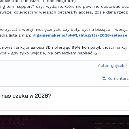
ystkie trafią do GMRT (i obecnego IDE)
ong term support", czyli wydanie, które nie powinno dostawać du
rwszej kolejności w wersjach beta/early access, gdzie dana rzecz
rzystał z wersji miesięcznych, czy bety, był na bieżąco - wersja
ełna lista zmian:
gamemaker.io/pl-PL/blog/lts-2026-release
nowe funkcjonalności 3D i oferując 99% kompatybilności funkcji
a - gdy tylko wyjdzie, nie omieszkam napisać
Autor:
gnysek
Komentarz
 nas czeka w 2026?