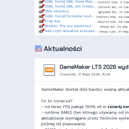
[GML Tools] GML State Machine [open source]
(H2S04) Czw., 11 Cze
[GML Tools] GML GUI Creator, open source
(H2S04) śro., 10 Cze
RMS Atlantica
(gnysek) śro., 10 Cze
[GML Tools] Formatter kodu GML - styl Allman, open source
(H2S04) Wto., 09 Cze.
Frog Hop
(Murrri) Sob., 06 Cze
Broken, The tiny adventure
(Wojo) śro., 20 Maj
Nad czym aktualnie pracujesz?
(Wojo) Czw., 07 Maj
Aktualności
GameMaker LTS 2026 wyd
Czwartek, 21 Maja 2026, 15:26
GameMaker dostał dziś bardzo ważną aktuali
Co to oznacza?
- od teraz YYG pakuje 100% sił w
rozwój n
- runtime GMS2 (ten którego używamy od mar
aktualizacje wymagane przez twórców syst
później niż planowano)