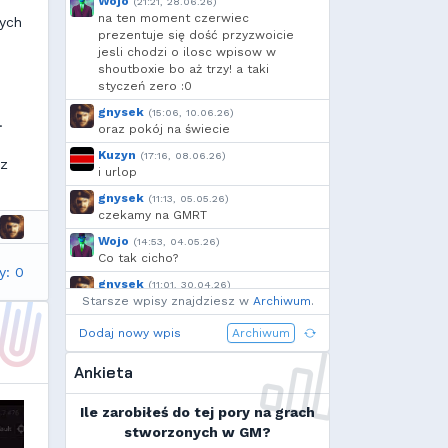
Wojo
(21:21, 28.06.26)
Deusald
,
szmalu
,
Korodzik
,
na ten moment czerwiec
żych
Sporek
,
OdrzuconyKrakers
,
prezentuje się dość przyzwoicie
jesli chodzi o ilosc wpisow w
Ulti
,
Kandif
,
Skovv
,
shoutboxie bo aż trzy! a taki
Danieo
,
bagno
,
Arrekin
,
styczeń zero :0
Mtax
,
MrTesterr
,
g...
,
gnysek
(15:06, 10.06.26)
RuLing
,
Voytec
,
szynka
,
.
oraz pokój na świecie
Cebul
,
Borek
,
moeglich
,
Add92
,
Krzysiek1250
,
h...
,
Kuzyn
(17:16, 08.06.26)
 z
i urlop
Shockah
,
Nero
,
exigo
,
xVANiLL
gnysek
(11:13, 05.05.26)
czekamy na GMRT
Wojo
(14:53, 04.05.26)
Co tak cicho?
y: 0
gnysek
(11:01, 30.04.26)
Starsze wpisy znajdziesz w
Grill panie, grill.
Archiwum
.
Wojo
(14:18, 29.04.26)
Dodaj nowy wpis
Archiwum
Jak planujecie spędzić najbliższą
majówkę?
Ankieta
Wojo
(13:15, 13.03.26)
Ja zainstalowałem sobie Linux mint
Ile zarobiłeś do tej pory na grach
na swoim laptopie
stworzonych w GM?
Wojo
(10:21, 12.02.26)