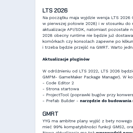
LTS 2026
Na początku maja wyjdzie wersja LTS 2026 
w pierwszej połowie 2028) i w stosunku do 
aktualizacje API/SDK, natomiast pozostałe
2028 obecny runtime nie będzie już dostawał
komórkach czy konsolach zapewne po kilkun
i trzeba będzie przejść na GMRT. Warto jedn
Aktualizacje pluginów
W odróżnieniu od LTS 2022, LTS 2026 będzie
GMPM- GameMaker Package Manager). W kole
- Code Editor 2
- Strona startowa
- ProjectTool (poprawki bugów przy konwers
- Prefab Builder -
narzędzie do budowania
GMRT
YYG ma ambitne plany wyjść z bety nowego r
mieć 99% kompatybilności funkcji GMS2, ora
Nowa aktualizacja ma też
wprowadzić nowe