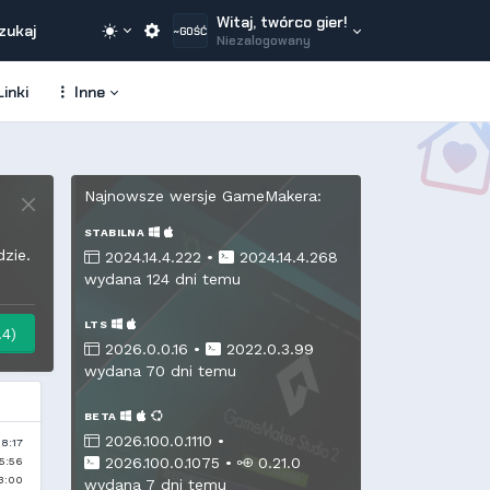
Witaj, twórco gier!
zukaj
~GOŚĆ
Niezalogowany
inki
Inne
Najnowsze wersje GameMakera:
STABILNA
zie.
2024.14.4.222 •
2024.14.4.268
wydana 124 dni temu
LTS
.4)
2026.0.0.16 •
2022.0.3.99
wydana 70 dni temu
Najnowsze zasoby
BETA
2026.100.0.1110 •
Przycinanie do prostokątnego obszaru
08:17
(gnysek) śro., 04 Wrz. 24, 12:54
Ekwpiunek i statystyki
2026.100.0.1075
•
0.21.0
15:56
(gnysek) Wto., 11 Cze. 24, 22:52
Inventory / Ewipunek / Plecak - proste rozwiązanie
13:00
(gnysek) Pon., 10 Cze. 24, 18:47
wydana 7 dni temu