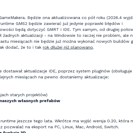
GameMakera. Będzie ona aktualizowana co pół roku (2026.4 wyjd
runtime GMS2 będzie zawierać już jedynie poprawki błędów i
 nowości będą dotyczyć GMRT i IDE. Tym samym, od drugiej poło
 żadnych aktualizacji - na Windowsie to raczej nie problem, ale 
astu miesiącach nie będzie już można wykonać nowych buildów g
ak dodać, że to i tak
rok dłużej niż planowano
.
 dostawał aktualizacje IDE, poprzez system pluginów (obsługuje 
jnych miesiącach na pewno dostaniemy aktualizacje:
jach starych projektów)
 naszych własnych prefabów
untime jeszcze tego lata. Wkrótce ma wyjść wersja 0.20, która 
z pozwalać na eksport na PC, Linux, Mac, Android, Switch.
 funkcje 3D
.