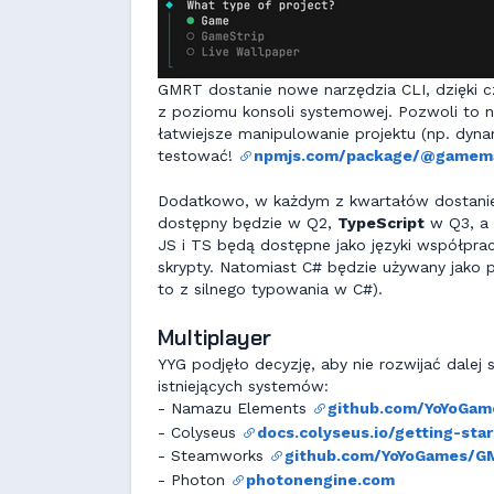
GMRT dostanie nowe narzędzia CLI, dzięki 
z poziomu konsoli systemowej. Pozwoli to np
łatwiejsze manipulowanie projektu (np. dyn
testować!
npmjs.com/package/@gamema
Dodatkowo, w każdym z kwartałów dostanie
dostępny będzie w Q2,
TypeScript
w Q3, a
JS i TS będą dostępne jako języki współpra
skrypty. Natomiast C# będzie używany jako
to z silnego typowania w C#).
Multiplayer
YYG podjęło decyzję, aby nie rozwijać dalej
istniejących systemów:
- Namazu Elements
github.com/YoYoGa
- Colyseus
docs.colyseus.io/getting-st
- Steamworks
github.com/YoYoGames/
- Photon
photonengine.com