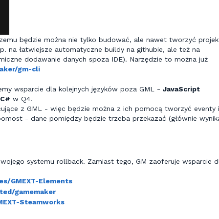
czemu będzie można nie tylko budować, ale nawet tworzyć projek
. na łatwiejsze automatyczne buildy na githubie, ale też na
amiczne dodawanie danych spoza IDE). Narzędzie to można już
ker/gm-cli
my wsparcie dla kolejnych języków poza GML -
JavaScript
C#
w Q4.
cujące z GML - więc będzie można z ich pomocą tworzyć eventy 
 pomost - dane pomiędzy będzie trzeba przekazać (głównie wynik
 swojego systemu rollback. Zamiast tego, GM zaoferuje wsparcie d
mes/GMEXT-Elements
arted/gamemaker
GMEXT-Steamworks