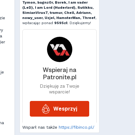
Tymon, bagnz0r, Borek, I am vader
(LeD), I am Lord (Huderlord), Sutikku,
SimianVirus7, tramur, Chell, Adriann,
zie
nowy_user, Uzjel, HamsterMan, Threef
,
wpłacając ponad
9595zł
. Dziękujemy!
wy
na
ier
je
ma
Wsparł nas także
https://fibinco.pl/