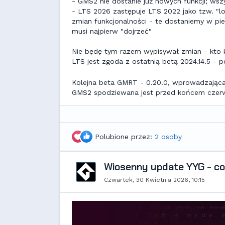
- GMS2 nie dostanie już nowych funkcji; wsz
- LTS 2026 zastępuje LTS 2022 jako tzw. "l
zmian funkcjonalności - te dostaniemy w pie
musi najpierw "dojrzeć"
Nie będę tym razem wypisywał zmian - kto ko
LTS jest zgoda z ostatnią betą 2024.14.5 - p
Kolejna beta GMRT - 0.20.0, wprowadzająca 
GMS2 spodziewana jest przed końcem czerwc
Polubione przez:
2 osoby
Wiosenny update YYG - co
Czwartek, 30 Kwietnia 2026, 10:15