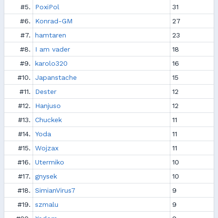
#5.
PoxiPol
31
#6.
Konrad-GM
27
#7.
hamtaren
23
#8.
I am vader
18
#9.
karolo320
16
#10.
Japanstache
15
#11.
Dester
12
#12.
Hanjuso
12
#13.
Chuckek
11
#14.
Yoda
11
#15.
Wojzax
11
#16.
Utermiko
10
#17.
gnysek
10
#18.
SimianVirus7
9
#19.
szmalu
9