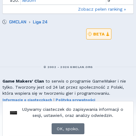
#20.
Xedom
9
Zobacz pełen ranking »
GMCLAN
Liga 24
BETA
© 2002 - 2026 GMCLAN.ORG
Game Makers' Clan
to serwis o programie GameMaker i nie
tylko. Tworzony jest od 24 lat przez społeczność z Polski,
która wspiera się w tworzeniu gier i programowaniu.
Informacje o ciasteczkach
|
Polityka prywatności
|
Redakcja & kontakt
Używamy ciasteczek do zapisywania informacji o
Wszelkie prawa zastrzeżone. Kopiowanie materiałów bez zgody
sesji, ustawień, oraz analizy odwiedzin.
redakcji zabronione!
© 2002-2017 Ranmus, © 2017-2026
{=|=} fable_inside();
OK, spoko.
ZNAJDZIESZ NAS TAKŻE NA: