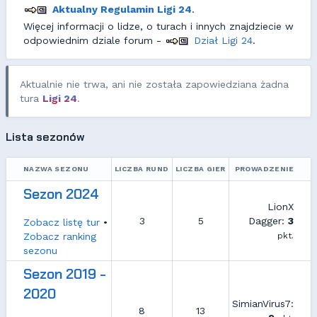
Aktualny Regulamin Ligi 24
.
Więcej informacji o lidze, o turach i innych znajdziecie w
odpowiednim dziale forum -
Dział Ligi 24
.
Aktualnie nie trwa, ani nie została zapowiedziana żadna
tura
Ligi 24
.
Lista sezonów
NAZWA SEZONU
LICZBA RUND
LICZBA GIER
PROWADZENIE
Sezon 2024
LionX
3
5
Dagger:
3
Zobacz listę tur
•
Zobacz ranking
pkt.
sezonu
Sezon 2019 -
2020
SimianVirus7:
8
13