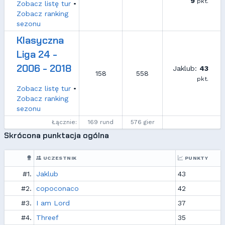
9
pkt.
Zobacz listę tur
•
Zobacz ranking
sezonu
Klasyczna
Liga 24 -
2006 - 2018
Jaklub:
43
158
558
pkt.
Zobacz listę tur
•
Zobacz ranking
sezonu
Łącznie:
169 rund
576 gier
Skrócona punktacja ogólna
UCZESTNIK
PUNKTY
#1.
Jaklub
43
#2.
copoconaco
42
#3.
I am Lord
37
#4.
Threef
35