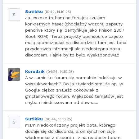
Sutikku
(10:42, 14.10.25)
S
Ja jeszcze trafiam na fora jak szukam
konkretnych haseł (chociażby wczoraj zepsuty
pendrive który się identyfikuje jako Phison 2307
Boot ROM). Teraz projekty opensource często
mają społeczności na discordzie i tam jest tona
przydatnych informacji ale niedostępna poza
discordem. Fajnie by to było wyeksponować
Korodzik
(04:24, 14.10.25)
A w sumie to forum się normalnie indeksuje w
wyszukiwarkach? Bo ja stwierdziłem, że np. w
Google ciężko znaleźć cokolwiek z
gmclanowego forum. Większość tematów jest
chyba nieindeksowana od dawna...
Sutikku
(08:44, 13.10.25)
S
mam niedokończony projekt bota, którego
dodaje się do discorda, a on synchronizuje
wiadomości z discorda -> na readonly forum.