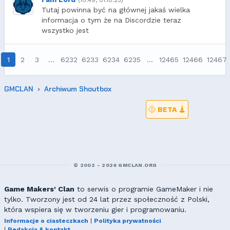
(10:49, 01.10.25)
Tutaj powinna być na głównej jakaś wielka
informacja o tym że na Discordzie teraz
wszystko jest
1
2
3
…
6232
6233
6234
6235
…
12465
12466
12467
GMCLAN
Archiwum Shoutbox
BETA
© 2002 - 2026 GMCLAN.ORG
Game Makers' Clan
to serwis o programie GameMaker i nie
tylko. Tworzony jest od 24 lat przez społeczność z Polski,
która wspiera się w tworzeniu gier i programowaniu.
Informacje o ciasteczkach
|
Polityka prywatności
|
Redakcja & kontakt