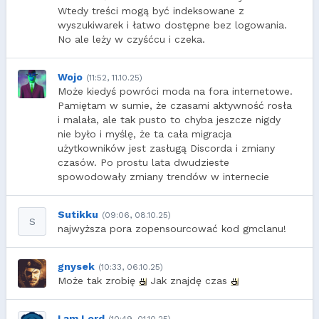
Wtedy treści mogą być indeksowane z
wyszukiwarek i łatwo dostępne bez logowania.
No ale leży w czyśćcu i czeka.
Wojo
(11:52, 11.10.25)
Może kiedyś powróci moda na fora internetowe.
Pamiętam w sumie, że czasami aktywność rosła
i malała, ale tak pusto to chyba jeszcze nigdy
nie było i myślę, że ta cała migracja
użytkowników jest zasługą Discorda i zmiany
czasów. Po prostu lata dwudzieste
spowodowały zmiany trendów w internecie
Sutikku
(09:06, 08.10.25)
S
najwyższa pora zopensourcować kod gmclanu!
gnysek
(10:33, 06.10.25)
Może tak zrobię
Jak znajdę czas
I am Lord