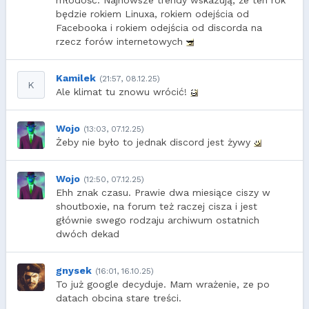
młodość. Najnowsze trendy wskazują, że ten rok
będzie rokiem Linuxa, rokiem odejścia od
Facebooka i rokiem odejścia od discorda na
rzecz forów internetowych
Kamilek
(21:57, 08.12.25)
K
Ale klimat tu znowu wrócić!
Wojo
(13:03, 07.12.25)
Żeby nie było to jednak discord jest żywy
Wojo
(12:50, 07.12.25)
Ehh znak czasu. Prawie dwa miesiące ciszy w
shoutboxie, na forum też raczej cisza i jest
głównie swego rodzaju archiwum ostatnich
dwóch dekad
gnysek
(16:01, 16.10.25)
To już google decyduje. Mam wrażenie, ze po
datach obcina stare treści.