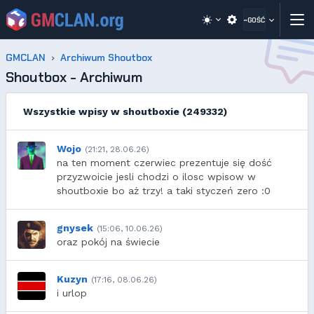
~GOŚĆ
GMCLAN
Archiwum Shoutbox
Shoutbox - Archiwum
Wszystkie wpisy w shoutboxie (249332)
Wojo
(21:21, 28.06.26)
na ten moment czerwiec prezentuje się dość
przyzwoicie jesli chodzi o ilosc wpisow w
shoutboxie bo aż trzy! a taki styczeń zero :0
gnysek
(15:06, 10.06.26)
oraz pokój na świecie
Kuzyn
(17:16, 08.06.26)
i urlop