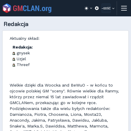
~GOŚĆ
Redakcja
Aktualny skład:
Redakcja:
gnysek
Uzjel
Threef
Wielkie dzięki dla Woocka and BeWuO - w końcu to
ojcowie polskiej GM "sceny". Równie wielkie dla Ranmy,
którzy przez niemal 15 lat zawiadował i rządził
GMCLANem, przekazując go w kolejne ręce.
Podziękowania także dla wielu byłych redaktorów:
Damianoza, Piotra, Choosena, Liona, Mosta23,
Anacondy, Jakima, Patrysława, Dawidsu, Jakluba,
Snake'a, Marka.S, Dawiddsa, Matthewa, Marmota,