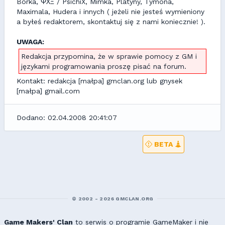
Borka, ΨΧΞ / PsichiX, Mimka, Platyny, Tymona,
Maximala, Hudera i innych ( jeżeli nie jesteś wymieniony
a byłeś redaktorem, skontaktuj się z nami koniecznie! ).
UWAGA:
Redakcja przypomina, że w sprawie pomocy z GM i
językami programowania proszę pisać na forum.
Kontakt: redakcja [małpa] gmclan.org lub gnysek
[małpa] gmail.com
Dodano: 02.04.2008 20:41:07
BETA
© 2002 - 2026 GMCLAN.ORG
Game Makers' Clan
to serwis o programie GameMaker i nie