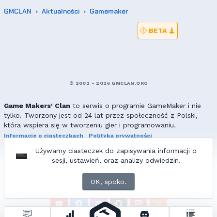
GMCLAN
Aktualności
Gamemaker
BETA
© 2002 - 2026 GMCLAN.ORG
Game Makers' Clan
to serwis o programie GameMaker i nie
tylko. Tworzony jest od 24 lat przez społeczność z Polski,
która wspiera się w tworzeniu gier i programowaniu.
Informacje o ciasteczkach
|
Polityka prywatności
|
Redakcja & kontakt
Używamy ciasteczek do zapisywania informacji o
Wszelkie prawa zastrzeżone. Kopiowanie materiałów bez zgody
sesji, ustawień, oraz analizy odwiedzin.
redakcji zabronione!
© 2002-2017 Ranmus, © 2017-2026
{=|=} fable_inside();
OK, spoko.
ZNAJDZIESZ NAS TAKŻE NA: