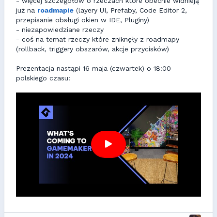
- więcej szczegółów o rzeczach które obecnie widnieją
już na
roadmapie
(layery UI, Prefaby, Code Editor 2,
przepisanie obsługi okien w IDE, Pluginy)
- niezapowiedziane rzeczy
- coś na temat rzeczy które zniknęły z roadmapy
(rollback, triggery obszarów, akcje przycisków)
Prezentacja nastąpi 16 maja (czwartek) o 18:00
polskiego czasu: