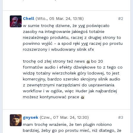
Chell
(Wto., 05 Mar. 24, 13:18)
#2
w sumie trochę dziwne, że yyg poświęcało
zasoby na integrowanie jakiegoś totalnie
niezależnego produktu, raczej z drugiej strony to
powinno wyjść - a spod ręki yyg raczej po prostu
rozszerzony i wbudowany silnik sfx
trochę od złej strony też news
bo 20
formatów audio i efekty dźwiękowe to z tego co
widzę totalny wierzchołek góry lodowej, to jest
komercyjny, bardzo szeroko skrojony silnik audio
z zewnętrznymi narzędziami do usprawniania
workflow i w ogóle, więc Huder jak najbardziej
możesz kontynuować prace
gnysek
(Czw., 07 Mar. 24, 12:30)
#3
mam trochę wrażenie, że ten plugin robiono
bardziej, żeby go po prostu mieć, niż dlatego, że