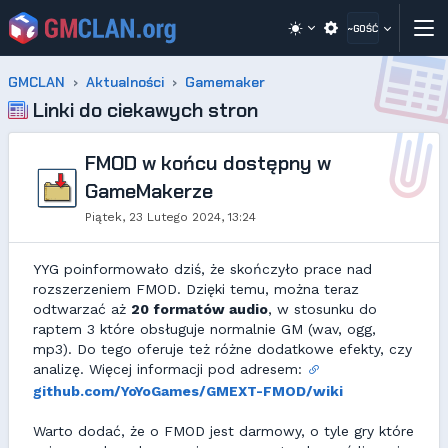
~GOŚĆ
GMCLAN
Aktualności
Gamemaker
Linki do ciekawych stron
FMOD w końcu dostępny w
GameMakerze
Piątek, 23 Lutego 2024, 13:24
YYG poinformowało dziś, że skończyło prace nad
rozszerzeniem FMOD. Dzięki temu, można teraz
odtwarzać aż
20 formatów audio
, w stosunku do
raptem 3 które obsługuje normalnie GM (wav, ogg,
mp3). Do tego oferuje też różne dodatkowe efekty, czy
analizę. Więcej informacji pod adresem:
github.com/YoYoGames/GMEXT-FMOD/wiki
Warto dodać, że o FMOD jest darmowy, o tyle gry które