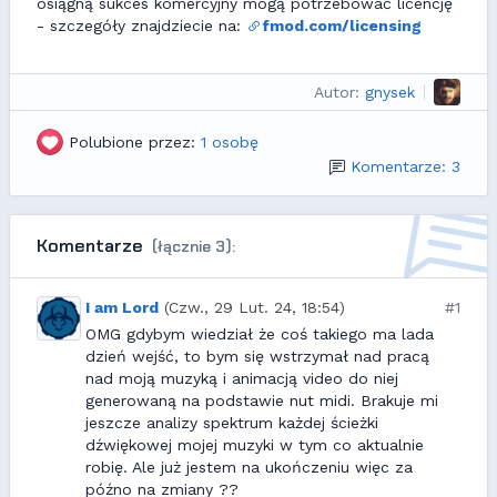
osiągną sukces komercyjny mogą potrzebować licencję
- szczegóły znajdziecie na:
fmod.com/licensing
Autor:
gnysek
Polubione przez:
1 osobę
Komentarze: 3
Komentarze
(łącznie 3):
I am Lord
(Czw., 29 Lut. 24, 18:54)
#1
OMG gdybym wiedział że coś takiego ma lada
dzień wejść, to bym się wstrzymał nad pracą
nad moją muzyką i animacją video do niej
generowaną na podstawie nut midi. Brakuje mi
jeszcze analizy spektrum każdej ścieżki
dźwiękowej mojej muzyki w tym co aktualnie
robię. Ale już jestem na ukończeniu więc za
późno na zmiany ??