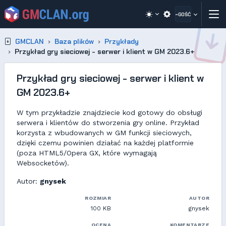
~GOŚĆ
GMCLAN
Baza plików
Przykłady
Przykład gry sieciowej - serwer i klient w GM 2023.6+
Przykład gry sieciowej - serwer i klient w
GM 2023.6+
W tym przykładzie znajdziecie kod gotowy do obsługi
serwera i klientów do stworzenia gry online. Przykład
korzysta z wbudowanych w GM funkcji sieciowych,
dzięki czemu powinien działać na każdej platformie
(poza HTML5/Opera GX, które wymagają
Websocketów).
Autor:
gnysek
ROZMIAR
AUTOR
100 KB
gnysek
OCENA
KOMENTARZE