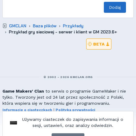
Dodaj
GMCLAN
Baza plików
Przykłady
Przykład gry sieciowej - serwer i klient w GM 2023.6+
BETA
© 2002 - 2026 GMCLAN.ORG
Game Makers' Clan
to serwis o programie GameMaker i nie
tylko. Tworzony jest od 24 lat przez społeczność z Polski,
która wspiera się w tworzeniu gier i programowaniu.
Informacje o ciasteczkach
|
Polityka prywatności
|
Redakcja & kontakt
Używamy ciasteczek do zapisywania informacji o
Wszelkie prawa zastrzeżone. Kopiowanie materiałów bez zgody
sesji, ustawień, oraz analizy odwiedzin.
redakcji zabronione!
© 2002-2017 Ranmus, © 2017-2026
{=|=} fable_inside();