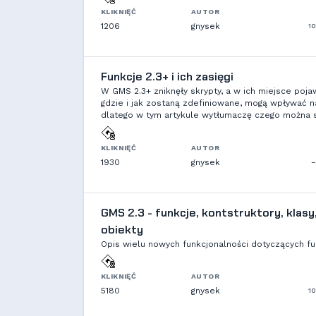
KLIKNIĘĆ
AUTOR
1206
gnysek
10
Funkcje 2.3+ i ich zasięgi
W GMS 2.3+ zniknęły skrypty, a w ich miejsce pojawi
gdzie i jak zostaną zdefiniowane, mogą wpływać n
dlatego w tym artykule wytłumaczę czego można 
KLIKNIĘĆ
AUTOR
1930
gnysek
–
GMS 2.3 - funkcje, kontstruktory, klasy,
obiekty
Opis wielu nowych funkcjonalności dotyczących fu
KLIKNIĘĆ
AUTOR
5180
gnysek
10