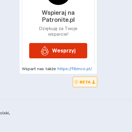
Wsparł nas także
https://fibinco.pl/
BETA
lski,