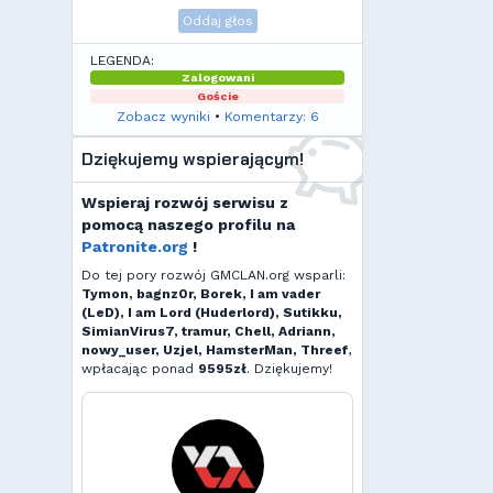
Oddaj głos
LEGENDA:
Zalogowani
Goście
Zobacz wyniki
•
Komentarzy: 6
Dziękujemy wspierającym!
Wspieraj rozwój serwisu z
pomocą naszego profilu na
Patronite.org
!
Do tej pory rozwój GMCLAN.org wsparli:
Tymon, bagnz0r, Borek, I am vader
(LeD), I am Lord (Huderlord), Sutikku,
SimianVirus7, tramur, Chell, Adriann,
nowy_user, Uzjel, HamsterMan, Threef
,
wpłacając ponad
9595zł
. Dziękujemy!