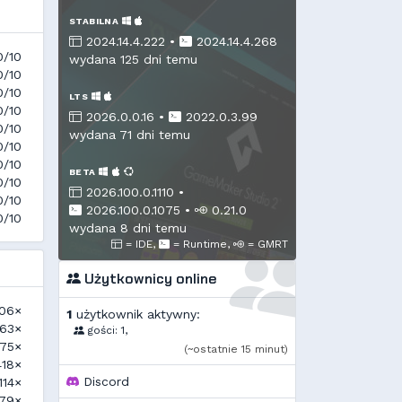
STABILNA
2024.14.4.222 •
2024.14.4.268
0/10
wydana 125 dni temu
0/10
0/10
LTS
0/10
2026.0.0.16 •
2022.0.3.99
0/10
wydana 71 dni temu
0/10
0/10
BETA
0/10
2026.100.0.1110 •
0/10
2026.100.0.1075
•
0.21.0
0/10
wydana 8 dni temu
= IDE,
= Runtime,
= GMRT
Użytkownicy online
06×
1
użytkownik aktywny:
63×
gości: 1,
75×
(~ostatnie 15 minut)
418×
Discord
114×
79×