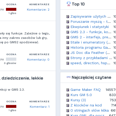
Top 10
OCENA
KOMENTARZE
/10
Komentarze: 2
1 głos
Zapisywanie użytych przedmiotów w grze (np. skrzyń)
1
Poruszanie myszą - top down
1
Ekwpiunek i statystyki
1
GMS 2.3 - funkcje, kontstruktory, klasy, dziedziczenie, lekkie obiekty
1
ły się funkcje. Zależnie o tego,
GMS 2 - interfejs, preferencje, sztuczki
1
a inny zakres zasobów lub gry,
Stałe i enumeratory (constants, macros, enums)
1
się po GMS2 spodziewać.
Historia programu GameMaker
1
JS Doc dla Feather (GMS 2022.2+)
1
OCENA
KOMENTARZE
Strony z przykładami i zasobami GMS2
1
/10
Komentarzy: 0
speed, direction, hsped, vspeed, gravity, friction - i inne sposoby poruszania
1
0 głosów
Najczęściej czytane
 dziedziczenie, lekkie
Game Maker FAQ
14557
nkcji w GMS 2.3.
Kurs GM 5.0
833
Kursy (3)
753
OCENA
KOMENTARZE
Z klocków na kod
71
/10
Komentarz: 1
O stringach słów kilka
66
1 głos
Kurs GML dla początkujących
647