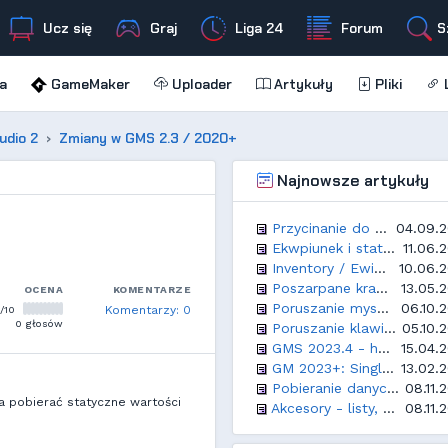
Ucz się
Graj
Liga 24
Forum
S
a
GameMaker
Uploader
Artykuły
Pliki
L
udio 2
Zmiany w GMS 2.3 / 2020+
Najnowsze artykuły
Przycinanie do prostokątnego obszaru
04.09.
Ekwpiunek i statystyki
11.06.
Inventory / Ewipunek / Plecak - proste rozwiązanie
10.06.
Poszarpane krawędzie w Opera GX
13.05.
OCENA
KOMENTARZE
Poruszanie myszą - top down
06.10.
/10
Komentarzy: 0
0 głosów
Poruszanie klawiaturą - top down
05.10.
GMS 2023.4 - hashe struktur
15.04.
GM 2023+: Singleton w GM
13.02.
Pobieranie danych JSON z sieci - wyświetlanie aktualności w grze
08.11.
 pobierać statyczne wartości
Akcesory - listy, mapy, gridy, structy, tablice
08.11.