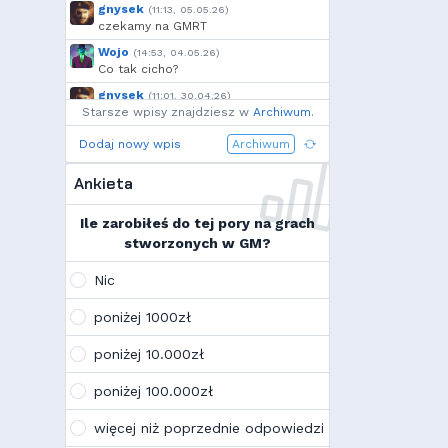
gnysek
(11:13, 05.05.26)
czekamy na GMRT
Wojo
(14:53, 04.05.26)
Co tak cicho?
gnysek
(11:01, 30.04.26)
Starsze wpisy znajdziesz w
Grill panie, grill.
Archiwum
.
Wojo
(14:18, 29.04.26)
Dodaj nowy wpis
Archiwum
Jak planujecie spędzić najbliższą
majówkę?
Ankieta
Wojo
(13:15, 13.03.26)
Ja zainstalowałem sobie Linux mint
Ile zarobiłeś do tej pory na grach
na swoim laptopie
stworzonych w GM?
Wojo
(10:21, 12.02.26)
Tak, po zmianach gmclan przeżywa
Nic
drugą młodość. Najnowsze trendy
wskazują, że ten rok będzie rokiem
poniżej 1000zł
Linuxa, rokiem odejścia od
Facebooka i rokiem odejścia od
poniżej 10.000zł
discorda na rzecz forów
internetowych
poniżej 100.000zł
Kamilek
(21:57, 08.12.25)
K
Ale klimat tu znowu wrócić!
więcej niż poprzednie odpowiedzi