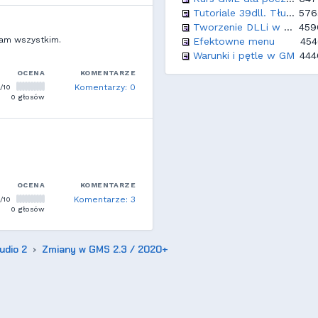
Tutoriale 39dll. Tłumaczenie.
576
Tworzenie DLLi w C++ i Object Pascal dla GM
459
am wszystkim.
Efektowne menu
454
Warunki i pętle w GM
444
OCENA
KOMENTARZE
/10
Komentarzy: 0
0 głosów
OCENA
KOMENTARZE
/10
Komentarze: 3
0 głosów
udio 2
Zmiany w GMS 2.3 / 2020+