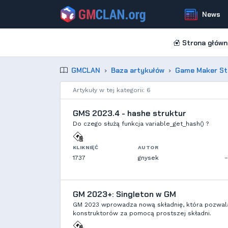
News
Strona główn
GMCLAN
Baza artykułów
Game Maker St
Artykuły w tej kategorii: 6
GMS 2023.4 - hashe struktur
Do czego służą funkcja variable_get_hash() ?
KLIKNIĘĆ
AUTOR
1737
gnysek
–
GM 2023+: Singleton w GM
GM 2023 wprowadza nową składnię, która pozwala
konstruktorów za pomocą prostszej składni.