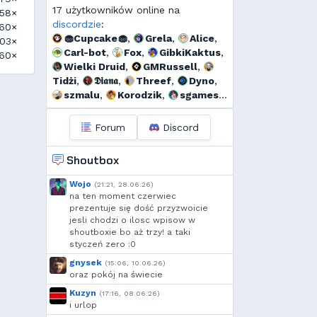
17 użytkowników online na
58×
discordzie
:
60×
🧁Cupcake🧁
,
Grela
,
Alice
,
03×
Carl-bot
,
Fox
,
GibkiKaktus
,
60×
Wielki Druid
,
GMRussell
,
Tidżi
,
𝕯𝖎𝖆𝖓𝖆
,
Threef
,
Dyno
,
szmalu
,
Korodzik
,
sgames
,
Ulti
,
bagno
Forum
Discord
Shoutbox
Wojo
(21:21, 28.06.26)
na ten moment czerwiec
prezentuje się dość przyzwoicie
jesli chodzi o ilosc wpisow w
shoutboxie bo aż trzy! a taki
styczeń zero :0
gnysek
(15:06, 10.06.26)
oraz pokój na świecie
Kuzyn
(17:16, 08.06.26)
i urlop