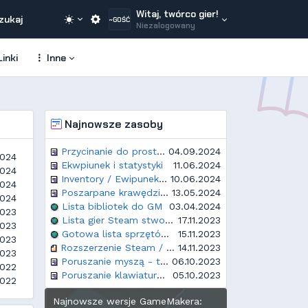
Witaj, twórco gier!
zukaj
~GOŚĆ
Niezalogowany
inki
Inne
Najnowsze zasoby
Przycinanie do prostokątnego obszaru
04.09.2024
2024
Ekwpiunek i statystyki
11.06.2024
2024
Inventory / Ewipunek / Plecak - proste rozwiązanie
10.06.2024
2024
Poszarpane krawędzie w Opera GX
13.05.2024
2024
Lista bibliotek do GM
03.04.2024
2023
Lista gier Steam stworzonych w GameMakerze
17.11.2023
2023
Gotowa lista sprzętów i rozdzielczości dla GM
15.11.2023
2023
Rozszerzenie Steam / Steamworks
14.11.2023
2023
Poruszanie myszą - top down
06.10.2023
2022
Poruszanie klawiaturą - top down
05.10.2023
2022
Najnowsze wersje GameMakera: