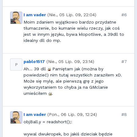
I am vader
(Nie., 05 Lip. 09, 22:04)
#6
Moim zdaniem wyjątkowo bardzo przydatne
tłumaczenie, bo kumanie wielu rzeczy, jak coś
jest w innym języku, bywa kłopotliwe, a 39dll to
idealny dll do mp.
pablo1517
(Nie., 05 Lip. 09, 23:14)
#7
P
Ah... 39 dll
Pamiętam jak (można by
powiedzieć) nim tutaj wszystkich zaraziłem xD.
Może się mylę, ale pierwszą grę z jego
wykorzystaniem to chyba ja na GMclanie
umieściłem
.
I am vader
(Pon., 06 Lip. 09, 12:24)
#8
objBall.y = readshort();:
wywal dwukropek, bo jakiś dzieciak będzie