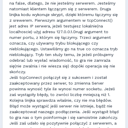
na false, dlatego, że nie jesteśmy serwerem. Jesteśmy
natomiast klientem łączącym się z serwerem. Druga
linijka kodu wykonuje skrypt, dzięki któremu łączymy się
z srewerem. Pierwszym argumentem w tcpConnect()
jest adres IP serwera, jeżeli testujesz lokalnie(na
localhoscie) użyj adresu 127.0.0.1.Drugi argument to
numer portu, z którym się łączymy. Trzeci argument
oznacza, czy używamy trybu blokującego czy
nieblokującego. Ustawiliśmy go na true co oznacza tryb
nieblokujący. Tryb ten służy temu, że jeżeli próbujemy
odebrać lub wysłać wiadomość, to gra nie zamraża
się(nie zwalnia i nie wiesza się) dopóki operacja się nie
skończy.
Jeśli tcpConnect połączył się z sukcesem i został
zaakceptowany przez serwer, to zmienna Server
powinna wynosić tyle ile wynosi numer socketu. Jeżeli
zaś wystąpiły błędy, to zwróci liczbę mniejszą niż 1.
Kolejna linijka sprawdza właśnie, czy nie ma błędów.
Błąd może wystąpić jeśli serwer nie istnieje, bądź nie
zaakceptował naszego podłączenia. Jeśli wystąpił błąd
to gra nas o tym poinformuje i się samoistnie zakończy.
Jeśli zaś udało się pozytywnie połączyć z serwerem, a