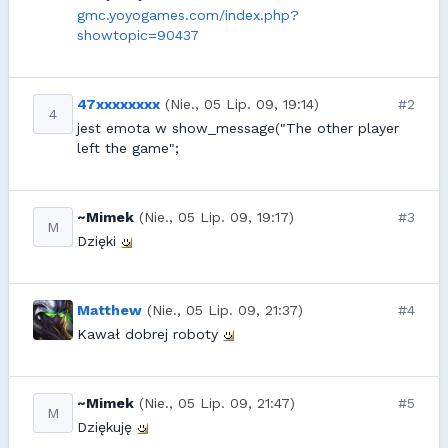
gmc.yoyogames.com/index.php?
showtopic=90437
47xxxxxxxx
(Nie., 05 Lip. 09, 19:14)
#2
4
jest emota w show_message("The other player
left the game";
~Mimek
(Nie., 05 Lip. 09, 19:17)
#3
M
Dzięki
Matthew
(Nie., 05 Lip. 09, 21:37)
#4
Kawał dobrej roboty
~Mimek
(Nie., 05 Lip. 09, 21:47)
#5
M
Dziękuję