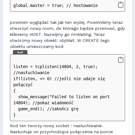
global.master = true; // hostowanie
powinien wyglądać tak jak ten wyżej. Powinniśmy teraz
stworzyć nowy room, do którego będzie przenosić, gdy
klikniemy HOST. Nazwijmy go rmWaiting. Teraz
stwórzmy nowy obiekt: objWait. W CREATE tego
obiektu umieszczamy kod:
kod
listen = tcplisten(14804, 2, true); 
//nasłuchiwanie
if(listen, <= 0) //jeśli nie udaje się 
połączyć
{
  show_message("Failed to listen on port 
14804); //pokaż wiadomość
  game_end(); //zakończ grę
}
Kod ten tworzy nowy socket : nasłuchiwanie.
Nasłuchuje on przychodzące połączenia na porcie