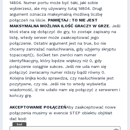
14804. Numer portu może być taki, jaki sobie
wybierzesz, ale my używamy tutaj 14804. Drugi
argument oznacza maksymalną możliwą liczbę
połączeń na liście.
PAMIĘTAJ : TO NIE JEST
MAKSYMALNA MOŻLIWA ILOŚĆ GRACZY W GRZE.
Jeśli
ktoś stara się dołączyć do gry, to zostaje zapisany na
listę, wtedy serwer może zaakceptować jego
połączenie. Ostatni argument jest na true, bo nie
chcemy zamrażać nasłuchiwania, gdy użyjemy skryptu
tcpaccept();. SoCket ten zwróci nam numer
identyfikacyjny, który będzie większy niż 0, gdy
połączenie osiągnie sukces. Jeśli nie uda nam się
połączyć zwracamy numer niższy bądź równy 0.
Kolejna linijka kodu sprawdza, czy nasłuchiwanie jest
pozytywne, czy nie. Jeśli nie to wtedy wyświetla
wiadomość, iż nie udało nam się połączyć z serwerem i
kończy grę.
AKCEPTOWANIE POŁĄCZEŃ
Aby zaakceptować nowe
połączenia musimy w evencie STEP obiektu objWait
dać kod:
kod