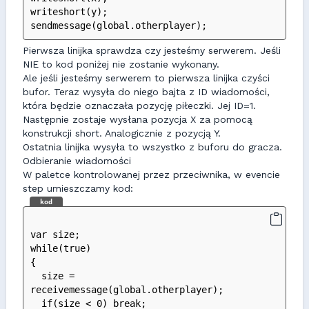
writeshort(y);
sendmessage(global.otherplayer);
Pierwsza linijka sprawdza czy jesteśmy serwerem. Jeśli
NIE to kod poniżej nie zostanie wykonany.
Ale jeśli jesteśmy serwerem to pierwsza linijka czyści
bufor. Teraz wysyła do niego bajta z ID wiadomości,
która będzie oznaczała pozycję piłeczki. Jej ID=1.
Następnie zostaje wysłana pozycja X za pomocą
konstrukcji short. Analogicznie z pozycją Y.
Ostatnia linijka wysyła to wszystko z buforu do gracza.
Odbieranie wiadomości
W paletce kontrolowanej przez przeciwnika, w evencie
step umieszczamy kod:
kod
var size;
while(true)
{
  size = 
receivemessage(global.otherplayer);
  if(size < 0) break;