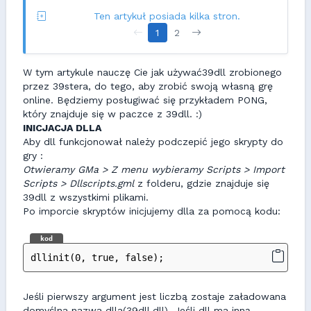
Ten artykuł posiada kilka stron.
1
2
W tym artykule nauczę Cie jak używać39dll zrobionego
przez 39stera, do tego, aby zrobić swoją własną grę
online. Będziemy posługiwać się przykładem PONG,
który znajduje się w paczce z 39dll. :)
INICJACJA DLLA
Aby dll funkcjonował należy podczepić jego skrypty do
gry :
Otwieramy GMa > Z menu wybieramy Scripts > Import
Scripts > Dllscripts.gml
z folderu, gdzie znajduje się
39dll z wszystkimi plikami.
Po imporcie skryptów inicjujemy dlla za pomocą kodu:
kod
dllinit(0, true, false);
Jeśli pierwszy argument jest liczbą zostaje załadowana
domyślna nazwa dlla(39dll.dll). Jeśli dll ma inną