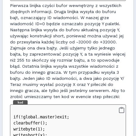
Pierwsza linijka czyści bufor wewnętrzny z wszystkich
zbędnych informacji. Druga linijka wysyła do buforu
bajt, oznaczający ID wiadomości. W naszej grze
wiadomość ID=0 będzie oznaczało pozycję Y paletki.
Następna linijka wysyła do buforu aktualną pozycję Y,
używając konstrukcji short, ponieważ można używać jej
do przesyłania każdej liczby od -32000 do +32000.
Zajmuje ona dwa bajty. Jeśli użyjemy tylko jednego
bajta, by zaprezentować pozycję Y, a ta wyniesie więcej
niż 255 to skończy się rozmiar bajtu, a to spowoduje
błąd. Ostatnia linijka wysyła wszystkie wiadomości z
buforu do innego gracza. W tym przypadku wysyła 3
bajty. Jeden jako ID wiadomości, a dwa jako pozycję Y/
Teraz musimy wysłać pozycję X oraz Y piłeczki do
innego gracza, ale tylko jeśli jesteśmy serwerem. Aby to
zrobić umieszczamy ten kod w evencie step piłeczki:
kod
if(!global.master)exit;
clearbuffer();
writebyte(1);
writeshort(x);