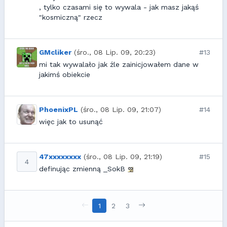
, tylko czasami się to wywala - jak masz jakąś
"kosmiczną" rzecz
GMcliker
(śro., 08 Lip. 09, 20:23)
#13
mi tak wywalało jak źle zainicjowałem dane w
jakimś obiekcie
PhoenixPL
(śro., 08 Lip. 09, 21:07)
#14
więc jak to usunąć
47xxxxxxxx
(śro., 08 Lip. 09, 21:19)
#15
4
definując zmienną _SokB
1
2
3