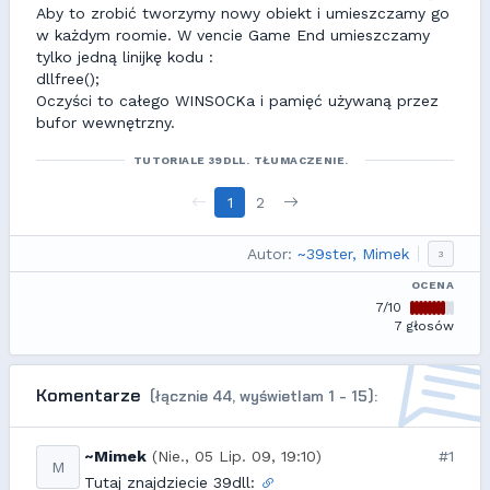
Aby to zrobić tworzymy nowy obiekt i umieszczamy go
w każdym roomie. W vencie Game End umieszczamy
tylko jedną linijkę kodu :
dllfree();
Oczyści to całego WINSOCKa i pamięć używaną przez
bufor wewnętrzny.
TUTORIALE 39DLL. TŁUMACZENIE.
1
2
Autor:
~39ster, Mimek
3
OCENA
7/10
7 głosów
Komentarze
(łącznie 44, wyświetlam 1 - 15):
~Mimek
(Nie., 05 Lip. 09, 19:10)
#1
M
Tutaj znajdziecie 39dll: