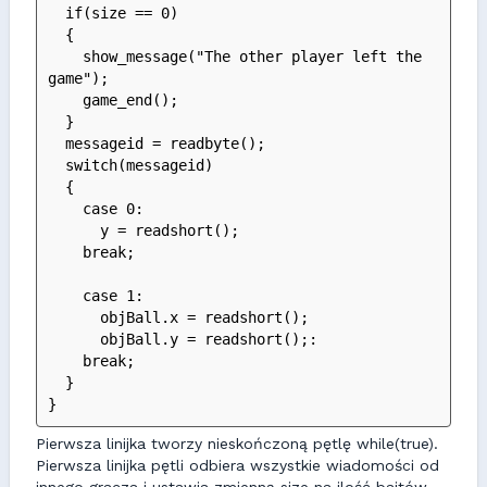
  if(size == 0)
  {
    show_message("The other player left the 
game");
    game_end();
  }
  messageid = readbyte();
  switch(messageid)
  {
    case 0:
      y = readshort();
    break;
    case 1:
      objBall.x = readshort();
      objBall.y = readshort();:
    break;
  }
}
Pierwsza linijka tworzy nieskończoną pętlę while(true).
Pierwsza linijka pętli odbiera wszystkie wiadomości od