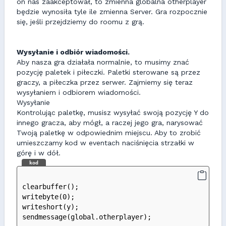
on nas zaakceptował, to zmienna globalna otherplayer
będzie wynosiła tyle ile zmienna Server. Gra rozpocznie
się, jeśli przejdziemy do roomu z grą.
Wysyłanie i odbiór wiadomości.
Aby nasza gra działała normalnie, to musimy znać
pozycję paletek i piłeczki. Paletki sterowane są przez
graczy, a piłeczka przez serwer. Zajmiemy się teraz
wysyłaniem i odbiorem wiadomości.
Wysyłanie
Kontrolując paletkę, musisz wysyłać swoją pozycję Y do
innego gracza, aby mógł, a raczej jego gra, narysować
Twoją paletkę w odpowiednim miejscu. Aby to zrobić
umieszczamy kod w eventach naciśnięcia strzałki w
górę i w dół.
kod
clearbuffer();
writebyte(0);
writeshort(y);
sendmessage(global.otherplayer);