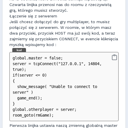
Czwarta linijka przenosi nas do roomu z rzeczywistą
grą, którego musisz stworzyć.
Łączenie się z serwerem
Jeśli chcesz dołączyć do gry multiplayer, to musisz
połączyć się z serwerem. W roomie, w którym masz
dwa przyciski, przycisk HOST ma już swój kod, a teraz
zajmiemy się przyciskiem CONNECT, w evencie kliknięcia
myszką wpisujemy kod :
kod
global.master = false;
server = tcpConnect("127.0.0.1", 14804, 
true);
if(server <= 0)
{
  show_message( "Unable to connect to 
server" )
  game_end();
}
global.otherplayer = server;
room_goto(rmGame);
Pierwsza linijka ustawia naszą zmienną globalną master