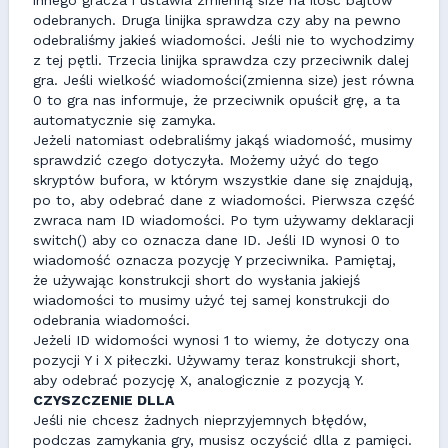
innego gracza i ustawia zmienną size na ilość bajtów
odebranych. Druga linijka sprawdza czy aby na pewno
odebraliśmy jakieś wiadomości. Jeśli nie to wychodzimy
z tej pętli. Trzecia linijka sprawdza czy przeciwnik dalej
gra. Jeśli wielkość wiadomości(zmienna size) jest równa
0 to gra nas informuje, że przeciwnik opuścił grę, a ta
automatycznie się zamyka.
Jeżeli natomiast odebraliśmy jakąś wiadomość, musimy
sprawdzić czego dotyczyła. Możemy użyć do tego
skryptów bufora, w którym wszystkie dane się znajdują,
po to, aby odebrać dane z wiadomości. Pierwsza część
zwraca nam ID wiadomości. Po tym używamy deklaracji
switch() aby co oznacza dane ID. Jeśli ID wynosi 0 to
wiadomość oznacza pozycję Y przeciwnika. Pamiętaj,
że używając konstrukcji short do wysłania jakiejś
wiadomości to musimy użyć tej samej konstrukcji do
odebrania wiadomości.
Jeżeli ID widomości wynosi 1 to wiemy, że dotyczy ona
pozycji Y i X piłeczki. Używamy teraz konstrukcji short,
aby odebrać pozycję X, analogicznie z pozycją Y.
CZYSZCZENIE DLLA
Jeśli nie chcesz żadnych nieprzyjemnych błędów,
podczas zamykania gry, musisz oczyścić dlla z pamięci.