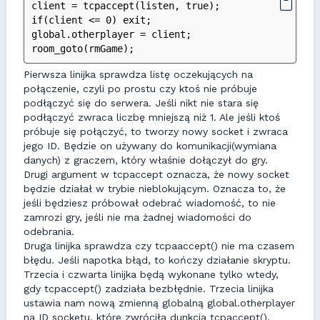
client = tcpaccept(listen, true);
if(client <= 0) exit;
global.otherplayer = client;
room_goto(rmGame);
Pierwsza linijka sprawdza listę oczekujących na
połączenie, czyli po prostu czy ktoś nie próbuje
podłączyć się do serwera. Jeśli nikt nie stara się
podłączyć zwraca liczbę mniejszą niż 1. Ale jeśli ktoś
próbuje się połączyć, to tworzy nowy socket i zwraca
jego ID. Będzie on używany do komunikacji(wymiana
danych) z graczem, który właśnie dołączył do gry.
Drugi argument w tcpaccept oznacza, że nowy socket
będzie działał w trybie nieblokującym. Oznacza to, że
jeśli będziesz próbował odebrać wiadomość, to nie
zamrozi gry, jeśli nie ma żadnej wiadomości do
odebrania.
Druga linijka sprawdza czy tcpaaccept() nie ma czasem
błędu. Jeśli napotka błąd, to kończy działanie skryptu.
Trzecia i czwarta linijka będą wykonane tylko wtedy,
gdy tcpaccept() zadziała bezbłędnie. Trzecia linijka
ustawia nam nową zmienną globalną global.otherplayer
na ID socketu, które zwróciła dunkcja tcpaccept().