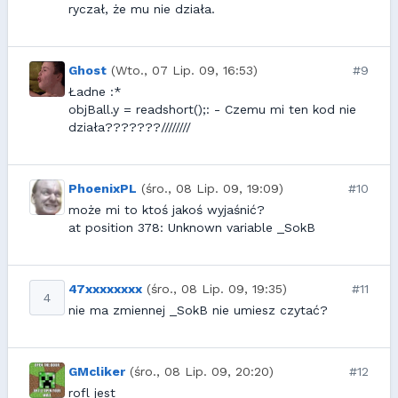
ryczał, że mu nie działa.
Ghost
(Wto., 07 Lip. 09, 16:53)
#9
Ładne :*
objBall.y = readshort();: - Czemu mi ten kod nie
działa???????////////
PhoenixPL
(śro., 08 Lip. 09, 19:09)
#10
może mi to ktoś jakoś wyjaśnić?
at position 378: Unknown variable _SokB
47xxxxxxxx
(śro., 08 Lip. 09, 19:35)
#11
4
nie ma zmiennej _SokB nie umiesz czytać?
GMcliker
(śro., 08 Lip. 09, 20:20)
#12
rofl jest