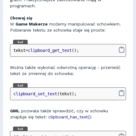
programach.
Chowaj się
W
Game Makerze
możemy manipulować schowkiem.
Pobieranie tekstu ze schowka staje się proste:
kod
tekst=
clipboard_get_text
();
Można także wykonać odwrotną operację - przenieść
tekst ze zmiennej do schowka:
kod
clipboard_set_text
(tekst);
GML
pozwala także sprawdzić, czy w schowku
znajduje się tekst:
clipboard_has_text()
:
kod