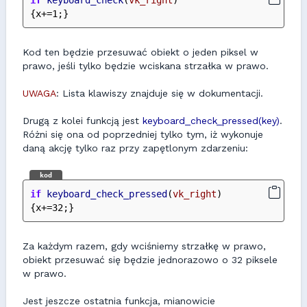
if
keyboard_check
(
vk_right
)
{x+=1;}
Kod ten będzie przesuwać obiekt o jeden piksel w
prawo, jeśli tylko będzie wciskana strzałka w prawo.
UWAGA
: Lista klawiszy znajduje się w dokumentacji.
Drugą z kolei funkcją jest
keyboard_check_pressed(key)
.
Różni się ona od poprzedniej tylko tym, iż wykonuje
daną akcję tylko raz przy zapętlonym zdarzeniu:
kod
if
keyboard_check_pressed
(
vk_right
)
{x+=32;}
Za każdym razem, gdy wciśniemy strzałkę w prawo,
obiekt przesuwać się będzie jednorazowo o 32 piksele
w prawo.
Jest jeszcze ostatnia funkcja, mianowicie