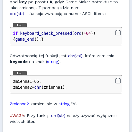
pod
key
po prostu
A
, gdyż Game Maker potraktuje to
jako zmienną. Z pomocą idzie nam
ord(str)
- funkcja zwracająca numer ASCII literki:
kod
if
keyboard_check_pressed
(
ord
(
'Q'
))
{
game_end
();}
Odwrotnością tej funkcji jest
chr(val)
, która zamienia
keycode
na znak (
string
).
kod
zmienna1=65;
zmienna2=
chr
(zmienna1);
Zmienna2
zamieni się w
string
"A".
UWAGA
: Przy funkcji
ord(str)
należy używać wyłącznie
wielkich liter.