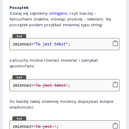
Początek
Dzisiaj się zajmiemy
stringami
, czyli inaczej -
łańcuchami znaków, mówiąc prościej - tekstem. Na
początek podam przykład zmiennej typu string:
kod
zmienna1=
"To jest tekst"
;
Łańcuchy można również otwierać i zamykać
apostrofami:
kod
zmienna1=
'To jest tekst'
;
Do każdej takiej zmiennej możemy dopisywać kolejne
wiadomości:
kod
zmienna1=
'To jest '
;