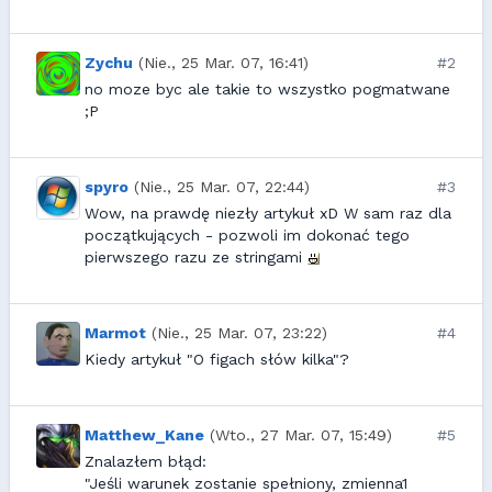
Zychu
(Nie., 25 Mar. 07, 16:41)
#2
no moze byc ale takie to wszystko pogmatwane
;P
spyro
(Nie., 25 Mar. 07, 22:44)
#3
Wow, na prawdę niezły artykuł xD W sam raz dla
początkujących - pozwoli im dokonać tego
pierwszego razu ze stringami
Marmot
(Nie., 25 Mar. 07, 23:22)
#4
Kiedy artykuł "O figach słów kilka"?
Matthew_Kane
(Wto., 27 Mar. 07, 15:49)
#5
Znalazłem błąd:
"Jeśli warunek zostanie spełniony, zmienna1