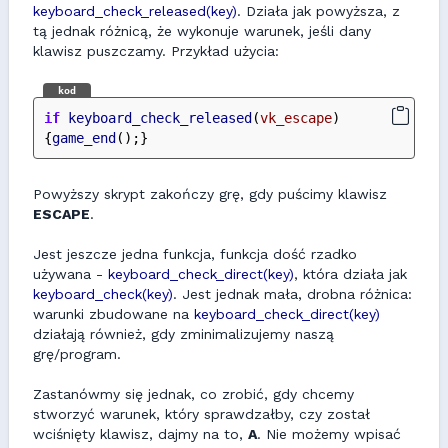
keyboard_check_released(key)
. Działa jak powyższa, z
tą jednak różnicą, że wykonuje warunek, jeśli dany
klawisz puszczamy. Przykład użycia:
kod
if
keyboard_check_released
(
vk_escape
)
{
game_end
();}
Powyższy skrypt zakończy grę, gdy puścimy klawisz
ESCAPE
.
Jest jeszcze jedna funkcja, funkcja dość rzadko
używana -
keyboard_check_direct(key)
, która działa jak
keyboard_check(key)
. Jest jednak mała, drobna różnica:
warunki zbudowane na
keyboard_check_direct(key)
działają również, gdy zminimalizujemy naszą
grę/program.
Zastanówmy się jednak, co zrobić, gdy chcemy
stworzyć warunek, który sprawdzałby, czy został
wciśnięty klawisz, dajmy na to,
A
. Nie możemy wpisać