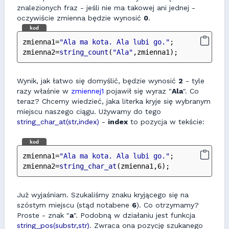
znalezionych fraz - jeśli nie ma takowej ani jednej -
oczywiście zmienna będzie wynosić
0
.
kod
zmienna1=
"Ala ma kota. Ala lubi go."
;
zmienna2=
string_count
(
"Ala"
,zmienna1);
Wynik, jak łatwo się domyślić, będzie wynosić
2
- tyle
razy właśnie w
zmiennej1
pojawił się wyraz "
Ala
". Co
teraz? Chcemy wiedzieć, jaka literka kryje się wybranym
miejscu naszego ciągu. Używamy do tego
string_char_at(str,index)
-
index
to pozycja w tekście:
kod
zmienna1=
"Ala ma kota. Ala lubi go."
;
zmienna2=
string_char_at
(zmienna1,6);
Już wyjaśniam. Szukaliśmy znaku kryjącego się na
szóstym miejscu (stąd notabene
6
). Co otrzymamy?
Proste - znak "
a
". Podobną w działaniu jest funkcja
string_pos(substr,str)
. Zwraca ona pozycję szukanego