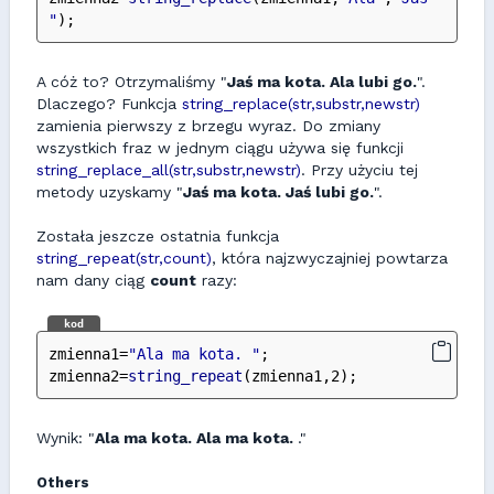
"
);
A cóż to? Otrzymaliśmy "
Jaś ma kota. Ala lubi go.
".
Dlaczego? Funkcja
string_replace(str,substr,newstr)
zamienia pierwszy z brzegu wyraz. Do zmiany
wszystkich fraz w jednym ciągu używa się funkcji
string_replace_all(str,substr,newstr)
. Przy użyciu tej
metody uzyskamy "
Jaś ma kota. Jaś lubi go.
".
Została jeszcze ostatnia funkcja
string_repeat(str,count)
, która najzwyczajniej powtarza
nam dany ciąg
count
razy:
kod
zmienna1=
"Ala ma kota. "
;
zmienna2=
string_repeat
(zmienna1,2);
Wynik: "
Ala ma kota. Ala ma kota.
."
Others