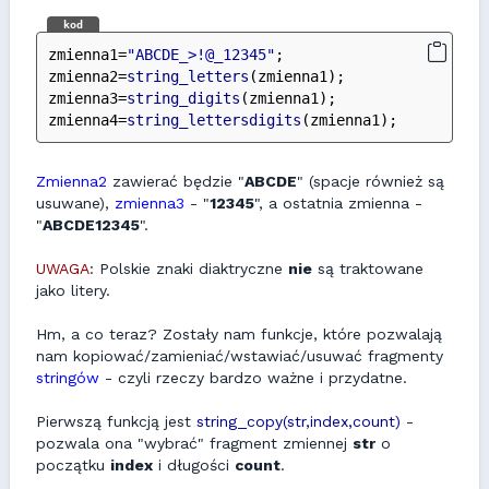
kod
zmienna1=
"ABCDE_>!@_12345"
;
zmienna2=
string_letters
(zmienna1);
zmienna3=
string_digits
(zmienna1);
zmienna4=
string_lettersdigits
(zmienna1);
Zmienna2
zawierać będzie "
ABCDE
" (spacje również są
usuwane),
zmienna3
- "
12345
", a ostatnia zmienna -
"
ABCDE12345
".
UWAGA
: Polskie znaki diaktryczne
nie
są traktowane
jako litery.
Hm, a co teraz? Zostały nam funkcje, które pozwalają
nam kopiować/zamieniać/wstawiać/usuwać fragmenty
stringów
- czyli rzeczy bardzo ważne i przydatne.
Pierwszą funkcją jest
string_copy(str,index,count)
-
pozwala ona "wybrać" fragment zmiennej
str
o
początku
index
i długości
count
.