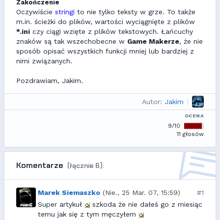
Zakończenie
Oczywiście
stringi
to nie tylko teksty w grze. To także
m.in. ścieżki do plików, wartości wyciągnięte z plików
*.ini
czy ciągi wzięte z plików tekstowych. Łańcuchy
znaków są tak wszechobecne w
Game Makerze
, że nie
sposób opisać wszystkich funkcji mniej lub bardziej z
nimi związanych.
Pozdrawiam, Jakim.
Autor:
Jakim
OCENA
9/10
11 głosów
Komentarze
(łącznie 6):
Marek Siemaszko
(Nie., 25 Mar. 07, 15:59)
#1
Super artykuł
szkoda że nie dałeś go z miesiąc
temu jak się z tym męczyłem