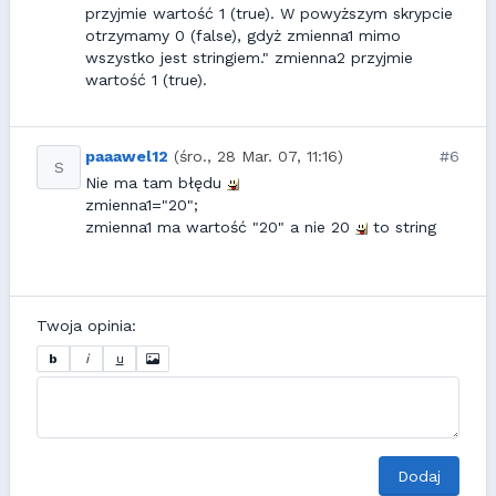
przyjmie wartość 1 (true). W powyższym skrypcie
otrzymamy 0 (false), gdyż zmienna1 mimo
wszystko jest stringiem." zmienna2 przyjmie
wartość 1 (true).
paaawel12
(śro., 28 Mar. 07, 11:16)
#6
S
Nie ma tam błędu
zmienna1="20";
zmienna1 ma wartość "20" a nie 20
to string
Twoja opinia:
b
i
u
Dodaj