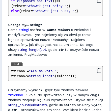
if
clipboard_has_text
()=1
{tekst=
"Schowek jest pełny."
;}
else
{tekst=
"Schowek jest pusty."
;}
Change my... string?
Same
stringi
można w
Game Makerze
zmieniać i
modyfikować. Tym zajmiemy się za chwilę; teraz
będzie sprawdzać nasze "łańcuchy". Najpierw
sprawdźmy, jak długa jest nasza zmienna. Do tego
służy
string_length(str)
, gdzie
str
to oczywiście nasza
zmienna. Przykładowo:
kod
zmienna1=
"Ala ma kota."
;
zmienna2=
string_length
(zmienna1);
Otrzymamy wynik
12
, gdyż tyle znaków zawiera
zmienna1
. Z kolei do sprawdzania, czy w danym ciągu
znaków znajduje się jakiś wyraz/literka, używa się funkcji
string_count(substr,str)
, gdzie
substr
to szukany wyraz,
a
str
- przeszukiwana zmienna. Wynikiem będzie liczba