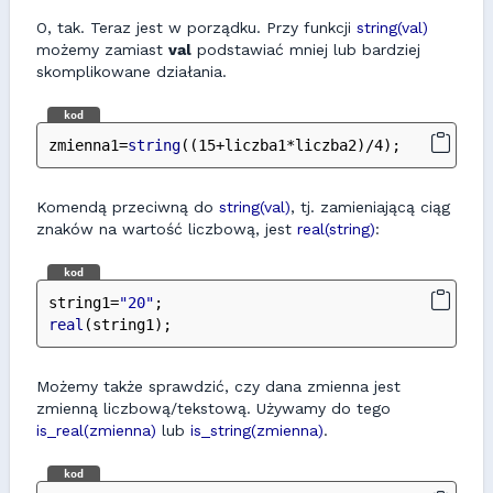
O, tak. Teraz jest w porządku. Przy funkcji
string(val)
możemy zamiast
val
podstawiać mniej lub bardziej
skomplikowane działania.
kod
zmienna1=
string
((15+liczba1*liczba2)/4);
Komendą przeciwną do
string(val)
, tj. zamieniającą ciąg
znaków na wartość liczbową, jest
real(string)
:
kod
string1=
"20"
;
real
(string1);
Możemy także sprawdzić, czy dana zmienna jest
zmienną liczbową/tekstową. Używamy do tego
is_real(zmienna)
lub
is_string(zmienna)
.
kod