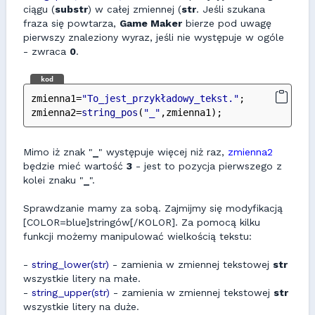
ciągu (
substr
) w całej zmiennej (
str
. Jeśli szukana
fraza się powtarza,
Game Maker
bierze pod uwagę
pierwszy znaleziony wyraz, jeśli nie występuje w ogóle
- zwraca
0
.
kod
zmienna1=
"To_jest_przykładowy_tekst."
;
zmienna2=
string_pos
(
"_"
,zmienna1);
Mimo iż znak "
_
" występuje więcej niż raz,
zmienna2
będzie mieć wartość
3
- jest to pozycja pierwszego z
kolei znaku "
_
".
Sprawdzanie mamy za sobą. Zajmijmy się modyfikacją
[COLOR=blue]stringów[/KOLOR]. Za pomocą kilku
funkcji możemy manipulować wielkością tekstu:
-
string_lower(str)
- zamienia w zmiennej tekstowej
str
wszystkie litery na małe.
-
string_upper(str)
- zamienia w zmiennej tekstowej
str
wszystkie litery na duże.