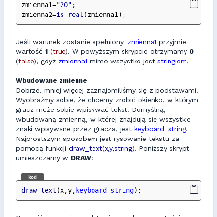
zmienna1=
"20"
;
zmienna2=
is_real
(zmienna1);
Jeśli warunek zostanie spełniony,
zmienna1
przyjmie
wartość
1
(
true
). W powyższym skrypcie otrzymamy
0
(
false
), gdyż
zmienna1
mimo wszystko jest
stringiem
.
Wbudowane zmienne
Dobrze, mniej więcej zaznajomiliśmy się z podstawami.
Wyobraźmy sobie, że chcemy zrobić okienko, w którym
gracz może sobie wpisywać tekst. Domyślną,
wbudowaną zmienną, w której znajdują się wszystkie
znaki wpisywane przez gracza, jest
keyboard_string
.
Najprostszym sposobem jest rysowanie tekstu za
pomocą funkcji
draw_text(x,y,string)
. Poniższy skrypt
umieszczamy w
DRAW
:
kod
draw_text
(x,y,
keyboard_string
);