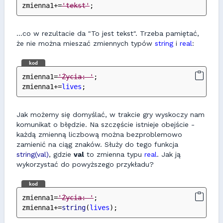
zmienna1+=
'tekst'
;
...co w rezultacie da "To jest tekst". Trzeba pamiętać,
że nie można mieszać zmiennych typów
string
i
real
:
kod
zmienna1=
'Życia: '
;
zmienna1+=
lives
;
Jak możemy się domyślać, w trakcie gry wyskoczy nam
komunikat o błędzie. Na szczęście istnieje obejście -
każdą zmienną liczbową można bezproblemowo
zamienić na ciąg znaków. Służy do tego funkcja
string(val)
, gdzie
val
to zmienna typu
real
. Jak ją
wykorzystać do powyższego przykładu?
kod
zmienna1=
'Życia: '
;
zmienna1+=
string
(
lives
);