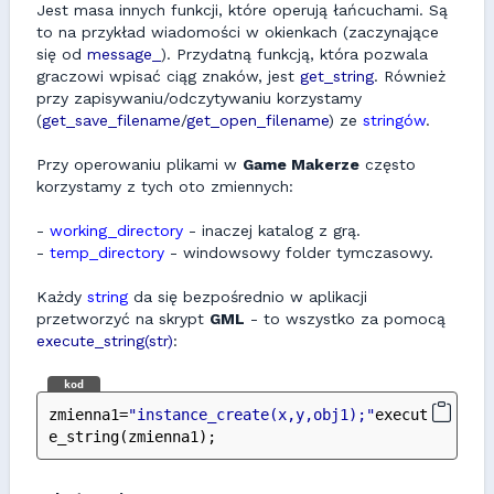
Jest masa innych funkcji, które operują łańcuchami. Są
to na przykład wiadomości w okienkach (zaczynające
się od
message_
). Przydatną funkcją, która pozwala
graczowi wpisać ciąg znaków, jest
get_string
. Również
przy zapisywaniu/odczytywaniu korzystamy
(
get_save_filename
/
get_open_filename
) ze
stringów
.
Przy operowaniu plikami w
Game Makerze
często
korzystamy z tych oto zmiennych:
-
working_directory
- inaczej katalog z grą.
-
temp_directory
- windowsowy folder tymczasowy.
Każdy
string
da się bezpośrednio w aplikacji
przetworzyć na skrypt
GML
- to wszystko za pomocą
execute_string(str)
:
kod
zmienna1=
"instance_create(x,y,obj1);"
execut
e_string(zmienna1);