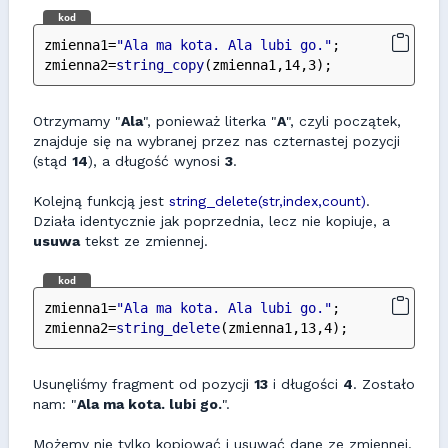
kod
zmienna1=
"Ala ma kota. Ala lubi go."
;
zmienna2=
string_copy
(zmienna1,14,3);
Otrzymamy "
Ala
", ponieważ literka "
A
", czyli początek,
znajduje się na wybranej przez nas czternastej pozycji
(stąd
14
), a długość wynosi
3
.
Kolejną funkcją jest
string_delete(str,index,count)
.
Działa identycznie jak poprzednia, lecz nie kopiuje, a
usuwa
tekst ze zmiennej.
kod
zmienna1=
"Ala ma kota. Ala lubi go."
;
zmienna2=
string_delete
(zmienna1,13,4);
Usunęliśmy fragment od pozycji
13
i długości
4
. Zostało
nam: "
Ala ma kota. lubi go.
".
Możemy nie tylko kopiować i usuwać dane ze zmiennej.