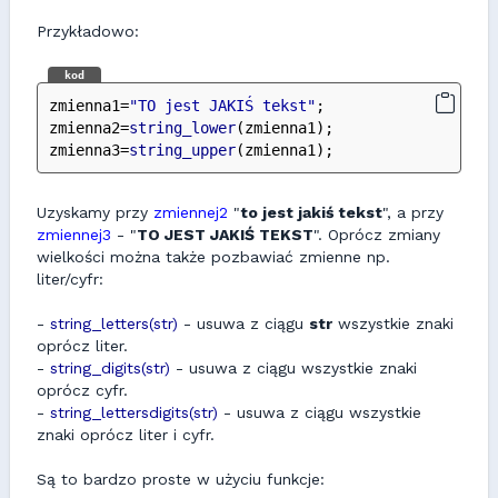
Przykładowo:
kod
zmienna1=
"TO jest JAKIŚ tekst"
;
zmienna2=
string_lower
(zmienna1);
zmienna3=
string_upper
(zmienna1);
Uzyskamy przy
zmiennej2
"
to jest jakiś tekst
", a przy
zmiennej3
- "
TO JEST JAKIŚ TEKST
". Oprócz zmiany
wielkości można także pozbawiać zmienne np.
liter/cyfr:
-
string_letters(str)
- usuwa z ciągu
str
wszystkie znaki
oprócz liter.
-
string_digits(str)
- usuwa z ciągu wszystkie znaki
oprócz cyfr.
-
string_lettersdigits(str)
- usuwa z ciągu wszystkie
znaki oprócz liter i cyfr.
Są to bardzo proste w użyciu funkcje: