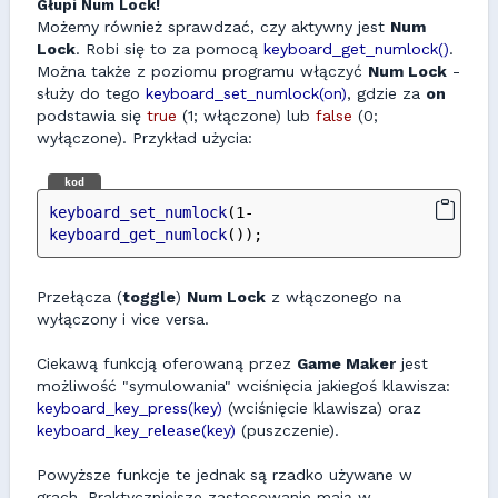
Głupi Num Lock!
Możemy również sprawdzać, czy aktywny jest
Num
Lock
. Robi się to za pomocą
keyboard_get_numlock()
.
Można także z poziomu programu włączyć
Num Lock
-
służy do tego
keyboard_set_numlock(on)
, gdzie za
on
podstawia się
true
(1; włączone) lub
false
(0;
wyłączone). Przykład użycia:
kod
keyboard_set_numlock
(1-
keyboard_get_numlock
());
Przełącza (
toggle
)
Num Lock
z włączonego na
wyłączony i vice versa.
Ciekawą funkcją oferowaną przez
Game Maker
jest
możliwość "symulowania" wciśnięcia jakiegoś klawisza:
keyboard_key_press(key)
(wciśnięcie klawisza) oraz
keyboard_key_release(key)
(puszczenie).
Powyższe funkcje te jednak są rzadko używane w
grach. Praktyczniejsze zastosowanie mają w