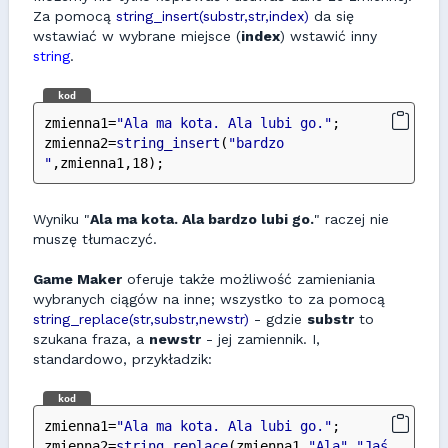
Za pomocą
string_insert(substr,str,index)
da się
wstawiać w wybrane miejsce (
index
) wstawić inny
string
.
kod
zmienna1=
"Ala ma kota. Ala lubi go."
;
zmienna2=
string_insert
(
"bardzo 
"
,zmienna1,18);
Wyniku "
Ala ma kota. Ala bardzo lubi go.
" raczej nie
muszę tłumaczyć.
Game Maker
oferuje także możliwość zamieniania
wybranych ciągów na inne; wszystko to za pomocą
string_replace(str,substr,newstr)
- gdzie
substr
to
szukana fraza, a
newstr
- jej zamiennik. I,
standardowo, przykładzik:
kod
zmienna1=
"Ala ma kota. Ala lubi go."
;
zmienna2=
string_replace
(zmienna1,
"Ala"
,
"Jaś