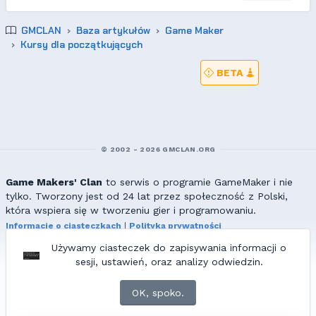
GMCLAN
Baza artykułów
Game Maker
Kursy dla początkujących
BETA
© 2002 - 2026 GMCLAN.ORG
Game Makers' Clan
to serwis o programie GameMaker i nie
tylko. Tworzony jest od 24 lat przez społeczność z Polski,
która wspiera się w tworzeniu gier i programowaniu.
Informacje o ciasteczkach
|
Polityka prywatności
|
Redakcja & kontakt
Używamy ciasteczek do zapisywania informacji o
Wszelkie prawa zastrzeżone. Kopiowanie materiałów bez zgody
sesji, ustawień, oraz analizy odwiedzin.
redakcji zabronione!
© 2002-2017 Ranmus, © 2017-2026
{=|=} fable_inside();
OK, spoko.
ZNAJDZIESZ NAS TAKŻE NA: