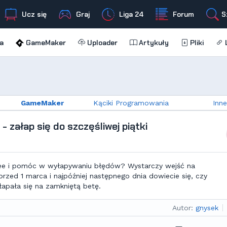
Ucz się
Graj
Liga 24
Forum
S
a
GameMaker
Uploader
Artykuły
Pliki
L
GameMaker
Kąciki Programowania
Inne
 załap się do szczęśliwej piątki
ree i pomóc w wyłapywaniu błędów? Wystarczy wejść na
przed 1 marca i najpóźniej następnego dnia dowiecie się, czy
ałapała się na zamkniętą betę.
Autor:
gnysek