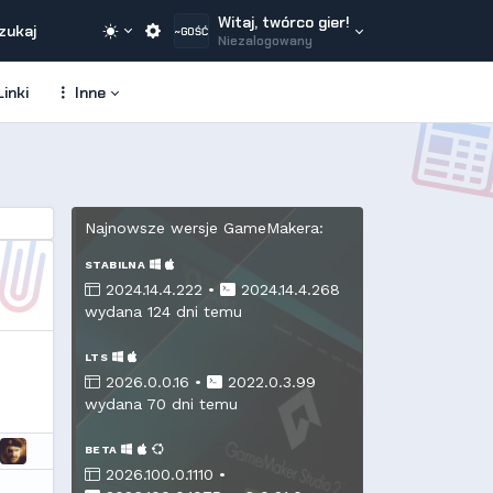
Witaj, twórco gier!
zukaj
~GOŚĆ
Niezalogowany
inki
Inne
Najnowsze wersje GameMakera:
STABILNA
2024.14.4.222 •
2024.14.4.268
wydana 124 dni temu
LTS
2026.0.0.16 •
2022.0.3.99
wydana 70 dni temu
BETA
2026.100.0.1110 •