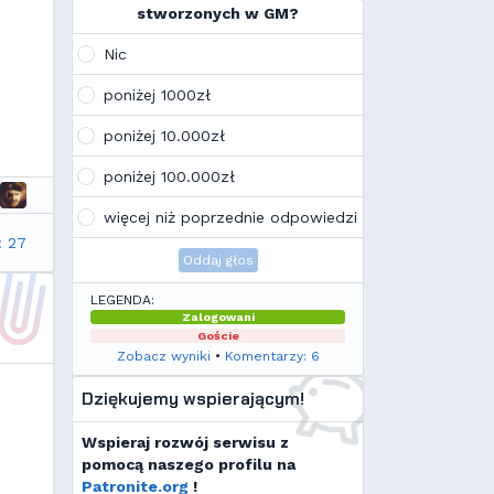
na swoim laptopie
stworzonych w GM?
Wojo
(10:21, 12.02.26)
Tak, po zmianach gmclan przeżywa
Nic
drugą młodość. Najnowsze trendy
wskazują, że ten rok będzie rokiem
poniżej 1000zł
Linuxa, rokiem odejścia od
Facebooka i rokiem odejścia od
poniżej 10.000zł
discorda na rzecz forów
internetowych
poniżej 100.000zł
Kamilek
(21:57, 08.12.25)
K
Ale klimat tu znowu wrócić!
więcej niż poprzednie odpowiedzi
: 27
Oddaj głos
LEGENDA:
Zalogowani
Goście
Zobacz wyniki
•
Komentarzy: 6
Dziękujemy wspierającym!
Wspieraj rozwój serwisu z
pomocą naszego profilu na
Patronite.org
!