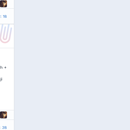
: 18
ch +
ji
: 38