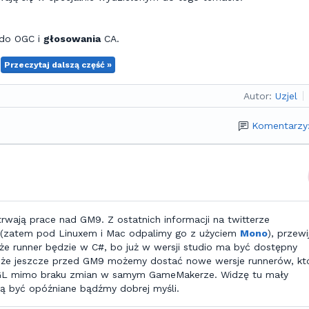
 do OGC i
głosowania
CA.
Przeczytaj dalszą część »
Autor:
Uzjel
Komentarzy
 trwają prace nad GM9. Z ostatnich informacji na twitterze
 (zatem pod Linuxem i Mac odpalimy go z użyciem
Mono
), przewi
 że runner będzie w C#, bo już w wersji studio ma być dostępny
, że jeszcze przed GM9 możemy dostać nowe wersje runnerów, kt
nGL mimo braku zmian w samym GameMakerze. Widzę tu mały
zną być opóźniane bądźmy dobrej myśli.