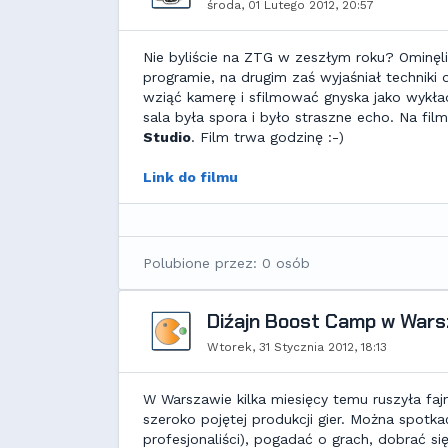
środa, 01 Lutego 2012, 20:57
Nie byliście na ZTG w zeszłym roku? Ominęl
programie, na drugim zaś wyjaśniał techniki
wziąć kamerę i sfilmować gnyska jako wykł
sala była spora i było straszne echo. Na fi
Studio
. Film trwa godzinę :-)
Link do filmu
Polubione przez: 0 osób
Diźajn Boost Camp w Wars
Wtorek, 31 Stycznia 2012, 18:13
W Warszawie kilka miesięcy temu ruszyła faj
szeroko pojętej produkcji gier. Można spotka
profesjonaliści), pogadać o grach, dobrać 