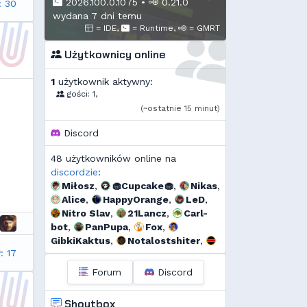
2026.100.0.1075
•
0.21.0
: 30
wydana 7 dni temu
= IDE,
= Runtime,
= GMRT
Użytkownicy online
1
użytkownik aktywny:
gości: 1,
(~ostatnie 15 minut)
Discord
48 użytkowników online na
discordzie
:
Miłosz
,
🧁Cupcake🧁
,
Nikas
,
Alice
,
HappyOrange
,
LeD
,
Nitro Slav
,
21Lancz
,
Carl-
bot
,
PanPupa
,
Fox
,
GibkiKaktus
,
Notalostshiter
,
: 17
Kuzyn
,
GMRussell
,
Tidżi
,
fervi
,
𝕳𝖚𝖌𝖔 𝕲𝖔𝖓𝖝𝖆𝖑𝖊𝖝
,
𝕯𝖎𝖆𝖓𝖆
,
Forum
Discord
Kalor
,
Threef
,
RogerDodg3r
,
Uzjel
,
s...
,
Pako
,
Murrri
,
Shoutbox