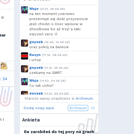
Jarkozpl
,
Dyno
,
🆅🅸🆃🅾74🅼
,
Deusald
,
Wojo
(21:21, 28.06.26)
szmalu
,
Korodzik
,
Marco
,
na ten moment czerwiec
 o
Kandif
,
Danieo
,
Arrekin
,
prezentuje się dość przyzwoicie
jesli chodzi o ilosc wpisow w
Mtax
,
g...
,
RuLing
,
szynka
,
shoutboxie bo aż trzy! a taki
Cebul
,
Borek
,
Add92
,
styczeń zero :0
ear
Krzysiek1250
,
h...
,
Shockah
,
gnysek
(15:06, 10.06.26)
exigo
,
xVANiLL
oraz pokój na świecie
Kuzyn
(17:16, 08.06.26)
i urlop
gnysek
(11:13, 05.05.26)
czekamy na GMRT
: 24
Wojo
(14:53, 04.05.26)
Co tak cicho?
gnysek
(11:01, 30.04.26)
Starsze wpisy znajdziesz w
Grill panie, grill.
Archiwum
.
Wojo
(14:18, 29.04.26)
Dodaj nowy wpis
Archiwum
Jak planujecie spędzić najbliższą
majówkę?
Ankieta
 i
Wojo
(13:15, 13.03.26)
Ja zainstalowałem sobie Linux mint
Ile zarobiłeś do tej pory na grach