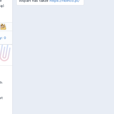
w
Wsparł nas także
https://fibinco.pl/
ząć
y: 0
ch
st