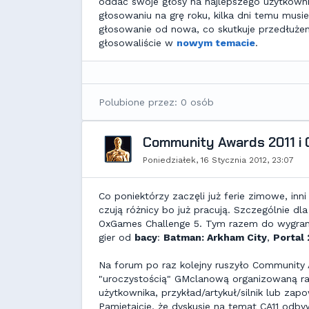
oddać swoje głosy na najlepszego użytkowni
głosowaniu na grę roku, kilka dni temu musi
głosowanie od nowa, co skutkuje przedłużen
głosowaliście w
nowym temacie
.
Polubione przez: 0 osób
Community Awards 2011 i 
Poniedziałek, 16 Stycznia 2012, 23:07
Co poniektórzy zaczęli już ferie zimowe, inni s
czują różnicy bo już pracują. Szczególnie d
OxGames Challenge 5. Tym razem do wygra
gier od
bacy
:
Batman: Arkham City
,
Portal 
Na forum po raz kolejny ruszyło Community
"uroczystością" GMclanową organizowaną raz 
użytkownika, przykład/artykuł/silnik lub zap
Pamiętajcie, że dyskusje na temat CA11 odby