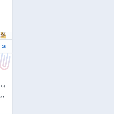
: 28
jają
óre