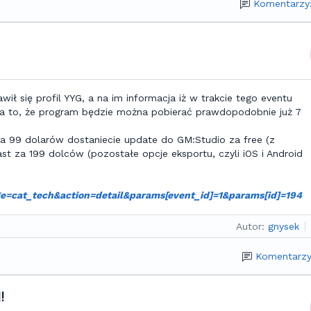
Komentarzy
ł się profil YYG, a na im informacja iż w trakcie tego eventu
a to, że program będzie można pobierać prawdopodobnie już 7
 99 dolarów dostaniecie update do GM:Studio za free (z
 za 199 dolców (pozostałe opcje eksportu, czyli iOS i Android
e=cat_tech&action=detail&params[event_id]=1&params[id]=194
Autor:
gnysek
Komentarzy
!