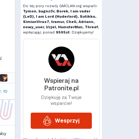
Do tej pory rozwój GMCLAN.org wsparli:
Tymon, bagnz0r, Borek, I am vader
(LeD), I am Lord (Huderlord), Sutikku,
SimianVirus7, tramur, Chell, Adriann,
nowy_user, Uzjel, HamsterMan, Threef
,
wpłacając ponad
9595zł
. Dziękujemy!
ć
: 10
aby