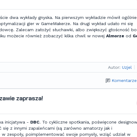
iście dwa wykłady gnyska. Na pierwszym wykładzie mówił ogólnie
 optymalizacji gier w GameMakerze. Na drugi wykład udało mi się
adowcę. Zalecam założyć słuchawki, albo zwiększyć głoścność bo
lmiku możecie również zobaczyć kilka chwil w nowej
Almorze
od
G
Autor:
Uzjel
Komentarze
zawie zaprasza!
na inicjatywa -
DBC
. To cykliczne spotkania, poświęcone designowi
ć się z innymi zapaleńcami (są zarówno amatorzy jak i
się w zespoły, poimplementować swoje pomysły, wziąć udział w