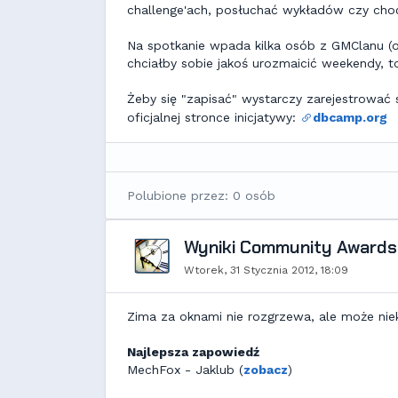
challenge'ach, posłuchać wykładów czy cho
Na spotkanie wpada kilka osób z GMClanu (obe
chciałby sobie jakoś urozmaicić weekendy, 
Żeby się "zapisać" wystarczy zarejestrować 
oficjalnej stronce inicjatywy:
dbcamp.org
Polubione przez: 0 osób
Wyniki Community Awards
Wtorek, 31 Stycznia 2012, 18:09
Zima za oknami nie rozgrzewa, ale może niek
Najlepsza zapowiedź
MechFox - Jaklub (
zobacz
)