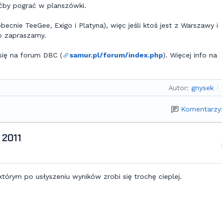
ćby pograć w planszówki.
cnie TeeGee, Exigo i Platyna), więc jeśli ktoś jest z Warszawy i
to zapraszamy.
się na forum DBC (
samur.pl/forum/index.php
). Więcej info na
Autor:
gnysek
Komentarzy
 2011
tórym po usłyszeniu wyników zrobi się trochę cieplej.