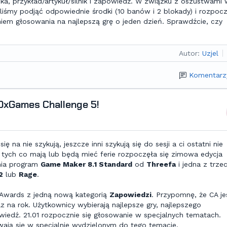
ka, przykład/artykuł/silnik i zapowiedź. W związku z oszustwami 
eliśmy podjąć odpowiednie środki (10 banów i 2 blokady) i rozpoc
iem głosowania na najlepszą grę o jeden dzień. Sprawdźcie, czy
Autor:
Uzjel
Komentarz
OxGames Challenge 5!
ię na nie szykują, jeszcze inni szykują się do sesji a ci ostatni nie
la tych co mają lub będą mieć ferie rozpoczęła się zimowa edycja
nia program
Game Maker 8.1 Standard
od
Threefa
i jedna z trze
2
lub
Rage
.
 Awards z jedną nową kategorią
Zapowiedzi
. Przypomnę, że CA je
na rok. Użytkownicy wybierają najlepsze gry, najlepszego
owiedź. 21.01 rozpocznie się głosowanie w specjalnych tematach.
wają się w specjalnie wydzielonym do tego temacie.