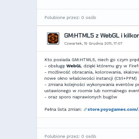
Polubione przez: 0 osób
GM:HTML5 z WebGL i kilko
Czwartek, 15 Grudnia 2011, 17:07
Kto posiada GM:HTML5, niech go czym prędze
- obsługę
WebGL
dzięki któremu gry w Fire
- możliwość obracania, kolorowania, skalowa
nowe okno właściwości instancji (Ctrl+PPM)
- zmiana kolejności wykonywania eventów pr
ustawionego w roomie lub normalnego event
- oraz sporo naprawionych bugów
Pełna lista zmian:
store.yoyogames.com/.
Polubione przez: 0 osób