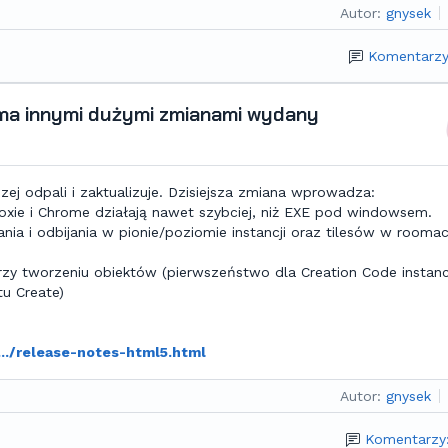
Autor:
gnysek
Komentarzy
ma innymi dużymi zmianami wydany
j odpali i zaktualizuje. Dzisiejsza zmiana wprowadza:
foxie i Chrome działają nawet szybciej, niż EXE pod windowsem.
nia i odbijania w pionie/poziomie instancji oraz tilesów w rooma
zy tworzeniu obiektów (pierwszeństwo dla Creation Code instanc
u Create)
../release-notes-html5.html
Autor:
gnysek
Komentarzy