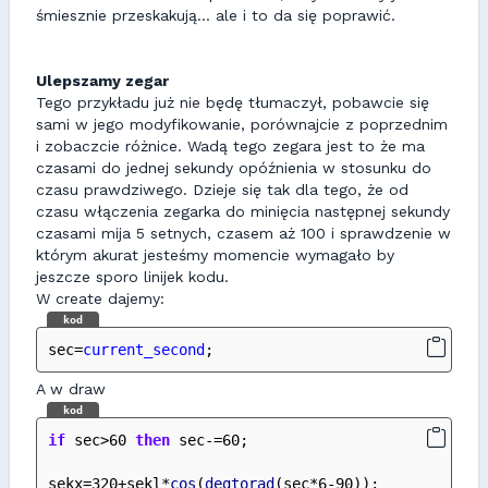
śmiesznie przeskakują... ale i to da się poprawić.
Ulepszamy zegar
Tego przykładu już nie będę tłumaczył, pobawcie się
sami w jego modyfikowanie, porównajcie z poprzednim
i zobaczcie różnice. Wadą tego zegara jest to że ma
czasami do jednej sekundy opóźnienia w stosunku do
czasu prawdziwego. Dzieje się tak dla tego, że od
czasu włączenia zegarka do minięcia następnej sekundy
czasami mija 5 setnych, czasem aż 100 i sprawdzenie w
którym akurat jesteśmy momencie wymagało by
jeszcze sporo linijek kodu.
W create dajemy:
kod
sec=
current_second
;
A w draw
kod
if
 sec>60 
then
 sec-=60;
sekx=320+sekl*
cos
(
degtorad
(sec*6-90));