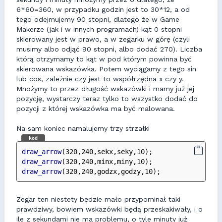
6*60=360, w przypadku godzin jest to 30*12, a od
tego odejmujemy 90 stopni, dlatego że w Game
Makerze (jak i w innych programach) kąt 0 stopni
skierowany jest w prawo, a w zegarku w górę (czyli
musimy albo odjąć 90 stopni, albo dodać 270). Liczba
którą otrzymamy to kąt w pod którym powinna być
skierowana wskazówka. Potem wyciągamy z tego sin
lub cos, zależnie czy jest to współrzędna x czy y.
Mnożymy to przez długość wskazówki i mamy już jej
pozycję, wystarczy teraz tylko to wszystko dodać do
pozycji z której wskazówka ma być malowana.
Na sam koniec namalujemy trzy strzałki
kod
draw_arrow
(320,240,sekx,seky,10);
draw_arrow
(320,240,minx,miny,10);
draw_arrow
(320,240,godzx,godzy,10);
Zegar ten niestety będzie mało przypominał taki
prawdziwy, bowiem wskazówki będą przeskakiwały, i o
ile z sekundami nie ma problemu, o tyle minuty już