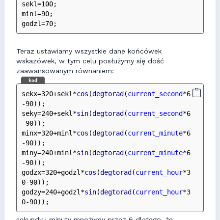
sekl=100;
minl=90;
godzl=70;
Teraz ustawiamy wszystkie dane końcówek
wskazówek, w tym celu posłużymy się dość
zaawansowanym równaniem:
kod
sekx=320+sekl*
cos
(
degtorad
(
current_second
*6
-90));
seky=240+sekl*
sin
(
degtorad
(
current_second
*6
-90));
minx=320+minl*
cos
(
degtorad
(
current_minute
*6
-90));
miny=240+minl*
sin
(
degtorad
(
current_minute
*6
-90));
godzx=320+godzl*
cos
(
degtorad
(
current_hour
*3
0-90));
godzy=240+godzl*
sin
(
degtorad
(
current_hour
*3
0-90));
sekundy i minuty mnożymy przez 6 dlatego, że