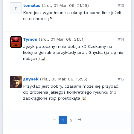
tomalas
(śro., 01 Mar. 06, 21:29)
#13
T
Koło jest wypełnione a okrąg to same linie jeżeli
o to chodzi ;P
Tymon
(śro., 01 Mar. 06, 21:51)
#14
Język potoczny mnie dobija xD Czekamy na
kolejne genialne przykłady prof. Gnyska (ja się nie
nabijam)
gnysek
(Pią., 03 Mar. 06, 15:55)
#15
Przykład jest dobry, czasami może się przydać
do zrobienia jakiegoś konkretnego rysunku (np.
zaokrąglone rogi prostokąta
)
1
2