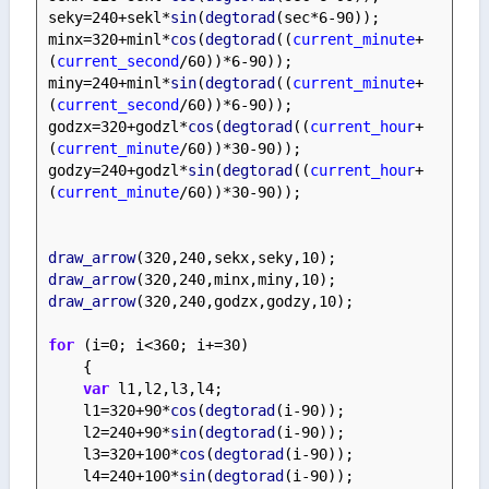
seky=240+sekl*
sin
(
degtorad
(sec*6-90));
minx=320+minl*
cos
(
degtorad
((
current_minute
+
(
current_second
/60))*6-90));
miny=240+minl*
sin
(
degtorad
((
current_minute
+
(
current_second
/60))*6-90));
godzx=320+godzl*
cos
(
degtorad
((
current_hour
+
(
current_minute
/60))*30-90));
godzy=240+godzl*
sin
(
degtorad
((
current_hour
+
(
current_minute
/60))*30-90));
draw_arrow
(320,240,sekx,seky,10);
draw_arrow
(320,240,minx,miny,10);
draw_arrow
(320,240,godzx,godzy,10);
for
 (i=0; i<360; i+=30)
    {
var
 l1,l2,l3,l4;
    l1=320+90*
cos
(
degtorad
(i-90));
    l2=240+90*
sin
(
degtorad
(i-90));
    l3=320+100*
cos
(
degtorad
(i-90));
    l4=240+100*
sin
(
degtorad
(i-90));