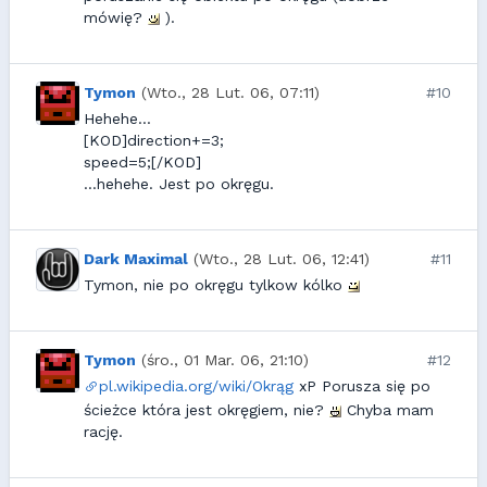
mówię?
).
Tymon
(Wto., 28 Lut. 06, 07:11)
#10
Hehehe...
[KOD]direction+=3;
speed=5;[/KOD]
...hehehe. Jest po okręgu.
Dark Maximal
(Wto., 28 Lut. 06, 12:41)
#11
Tymon, nie po okręgu tylkow kólko
Tymon
(śro., 01 Mar. 06, 21:10)
#12
pl.wikipedia.org/wiki/Okrąg
xP Porusza się po
ścieżce która jest okręgiem, nie?
Chyba mam
rację.