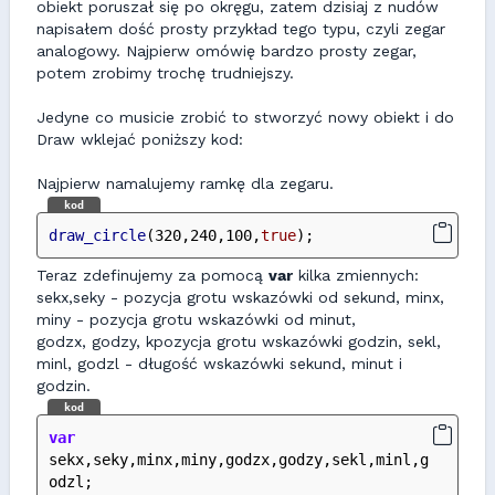
obiekt poruszał się po okręgu, zatem dzisiaj z nudów
napisałem dość prosty przykład tego typu, czyli zegar
analogowy. Najpierw omówię bardzo prosty zegar,
potem zrobimy trochę trudniejszy.
Jedyne co musicie zrobić to stworzyć nowy obiekt i do
Draw wklejać poniższy kod:
Najpierw namalujemy ramkę dla zegaru.
kod
draw_circle
(320,240,100,
true
);
Teraz zdefinujemy za pomocą
var
kilka zmiennych:
sekx,seky - pozycja grotu wskazówki od sekund, minx,
miny - pozycja grotu wskazówki od minut,
godzx, godzy, kpozycja grotu wskazówki godzin, sekl,
minl, godzl - długość wskazówki sekund, minut i
godzin.
kod
var
sekx,seky,minx,miny,godzx,godzy,sekl,minl,g
odzl;