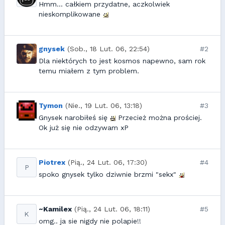
Hmm... całkiem przydatne, aczkolwiek
nieskomplikowane
gnysek
(Sob., 18 Lut. 06, 22:54)
#2
Dla niektórych to jest kosmos napewno, sam rok
temu miałem z tym problem.
Tymon
(Nie., 19 Lut. 06, 13:18)
#3
Gnysek narobiłeś się
Przecież można prościej.
Ok już się nie odzywam xP
Piotrex
(Pią., 24 Lut. 06, 17:30)
#4
P
spoko gnysek tylko dziwnie brzmi "sekx"
~Kamilex
(Pią., 24 Lut. 06, 18:11)
#5
K
omg.. ja sie nigdy nie polapie!!