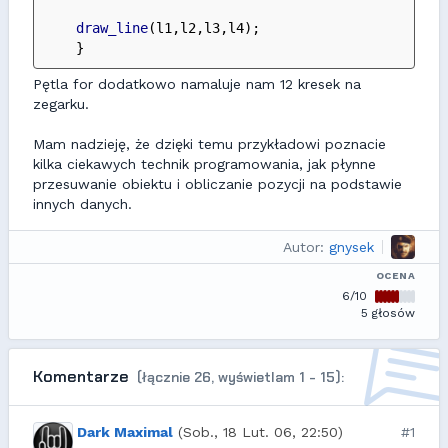
draw_line
(l1,l2,l3,l4);
    }
Pętla for dodatkowo namaluje nam 12 kresek na
zegarku.
Mam nadzieję, że dzięki temu przykładowi poznacie
kilka ciekawych technik programowania, jak płynne
przesuwanie obiektu i obliczanie pozycji na podstawie
innych danych.
Autor:
gnysek
OCENA
6/10
5 głosów
Komentarze
(łącznie 26, wyświetlam 1 - 15):
Dark Maximal
(Sob., 18 Lut. 06, 22:50)
#1