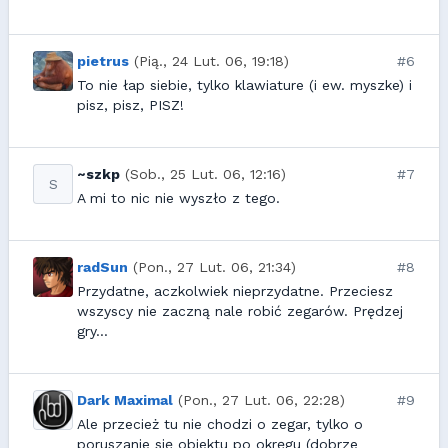
pietrus
(Pią., 24 Lut. 06, 19:18)
#6
To nie łap siebie, tylko klawiature (i ew. myszke) i
pisz, pisz, PISZ!
~szkp
(Sob., 25 Lut. 06, 12:16)
#7
S
A mi to nic nie wyszło z tego.
radSun
(Pon., 27 Lut. 06, 21:34)
#8
Przydatne, aczkolwiek nieprzydatne. Przeciesz
wszyscy nie zaczną nale robić zegarów. Prędzej
gry...
Dark Maximal
(Pon., 27 Lut. 06, 22:28)
#9
Ale przecież tu nie chodzi o zegar, tylko o
poruszanie się obiektu po okręgu (dobrze