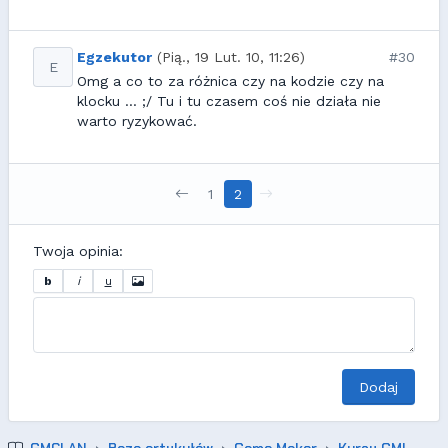
Egzekutor
(Pią., 19 Lut. 10, 11:26)
#30
E
Omg a co to za różnica czy na kodzie czy na
klocku ... ;/ Tu i tu czasem coś nie działa nie
warto ryzykować.
1
2
Twoja opinia:
b
i
u
Dodaj