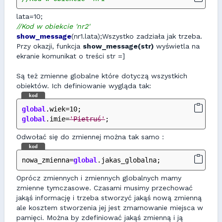
lata=10;
//Kod w obiekcie 'nr2'
show_message
(nr1.lata);Wszystko zadziała jak trzeba.
Przy okazji, funkcja
show_message(str)
wyświetla na
ekranie komunikat o treści str =]
Są też zmienne globalne które dotyczą wszystkich
obiektów. Ich definiowanie wygląda tak:
kod
global
.wiek=10;
global
.imie=
'Pietruś'
;
Odwołać się do zmiennej można tak samo :
kod
nowa_zmienna=
global
.jakas_globalna;
Oprócz zmiennych i zmiennych globalnych mamy
zmienne tymczasowe. Czasami musimy przechować
jakąś informację i trzeba stworzyć jakąś nową zmienną
ale kosztem stworzenia jej jest zmarnowanie miejsca w
pamięci. Można by zdefiniować jakąś zmienną i ją