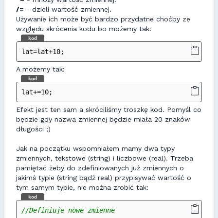
/=
- dzieli wartość zmiennej.
Używanie ich może być bardzo przydatne choćby ze
względu skrócenia kodu bo możemy tak:
kod
lat=lat+10;
A możemy tak:
kod
lat+=10;
Efekt jest ten sam a skróciliśmy troszkę kod. Pomyśl co
będzie gdy nazwa zmiennej będzie miała 20 znaków
długości ;)
Jak na początku wspomniałem mamy dwa typy
zmiennych, tekstowe (string) i liczbowe (real). Trzeba
pamiętać żeby do zdefiniowanych już zmiennych o
jakimś typie (string bądź real) przypisywać wartość o
tym samym typie, nie można zrobić tak:
kod
//Definiuje nowe zmienne