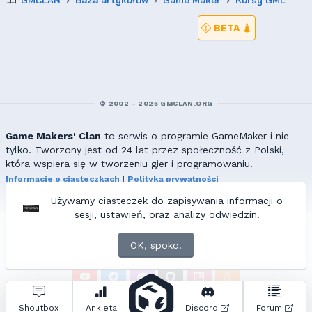
GMCLAN
Baza artykułów
Game Maker
Kursy GML
BETA
© 2002 - 2026 GMCLAN.ORG
Game Makers' Clan
to serwis o programie GameMaker i nie
tylko. Tworzony jest od 24 lat przez społeczność z Polski,
która wspiera się w tworzeniu gier i programowaniu.
Informacje o ciasteczkach
|
Polityka prywatności
|
Redakcja & kontakt
Używamy ciasteczek do zapisywania informacji o
Wszelkie prawa zastrzeżone. Kopiowanie materiałów bez zgody
sesji, ustawień, oraz analizy odwiedzin.
redakcji zabronione!
© 2002-2017 Ranmus, © 2017-2026
{=|=} fable_inside();
OK, spoko.
ZNAJDZIESZ NAS TAKŻE NA:
Zapytań do bazy:
34
• Czas generowania:
1.11
s.
Shoutbox
Ankieta
Discord
Forum