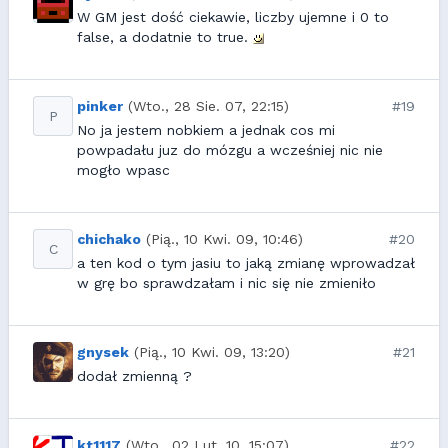
W GM jest dość ciekawie, liczby ujemne i 0 to
false, a dodatnie to true.
pinker
(Wto., 28 Sie. 07, 22:15)
#19
P
No ja jestem nobkiem a jednak cos mi
powpadału juz do mózgu a wcześniej nic nie
mogło wpasc
chichako
(Pią., 10 Kwi. 09, 10:46)
#20
C
a ten kod o tym jasiu to jaką zmianę wprowadzał
w grę bo sprawdzałam i nic się nie zmieniło
gnysek
(Pią., 10 Kwi. 09, 13:20)
#21
dodał zmienną ?
kt1117
(Wto., 02 Lut. 10, 15:07)
#22