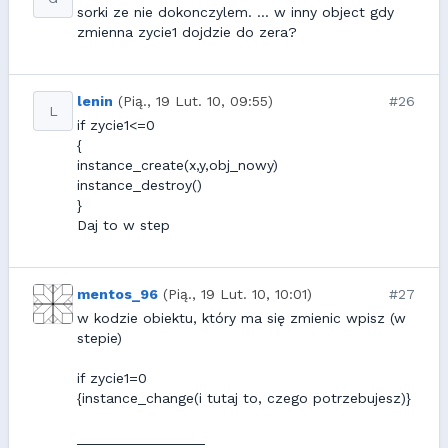
sorki ze nie dokonczylem. ... w inny object gdy
zmienna zycie1 dojdzie do zera?
lenin
(Pią., 19 Lut. 10, 09:55)
#26
L
if zycie1<=0
{
instance_create(x,y,obj_nowy)
instance_destroy()
}
Daj to w step
mentos_96
(Pią., 19 Lut. 10, 10:01)
#27
w kodzie obiektu, który ma się zmienic wpisz (w
stepie)
if zycie1=0
{instance_change(i tutaj to, czego potrzebujesz)}
________________