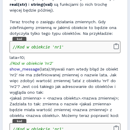
real(str)
i
string(val)
są funkcjami (o nich trochę
więcej będzie później).
Teraz trochę o zasięgu działania zmiennych. Gdy
zdefiniujemy zmienną w jakimś obiekcie to będzie ona
dotyczyła tylko tego typu obiektów. Na przykładzie:
kod
//Kod w obiekcie 'nr1'
lata=10;
//Kod w obiekcie 'nr2'
show_message
(lata);Wywali nam wtedy błąd że obiekt
'nr2' nie ma zdefiniowanej zmiennej o nazwie lata. Jak
więc zdobyć wartość zmiennej 'lata' z obiektu 'nr1' do
'nr2'? Jest coś takiego jak adresowanie do obiektów i
wygląda ono tak:
<jakaś zmienna> = <nazwa obiektu>.<nazwa zmiennej>;
Zadziała to tak: zmienna o nazwie <jakaś zmienna>
będzie miała wartość zmiennej <nazwa zmiennej> z
obiektu <nazwa obiektu>. Możemy teraz poprawić kod:
kod
//Kod w obiekcie 'nr1'