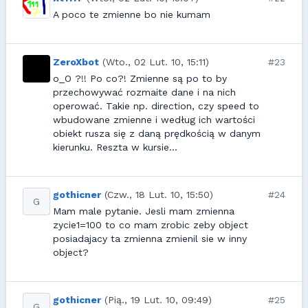
A poco te zmienne bo nie kumam
ZeroXbot
(Wto., 02 Lut. 10, 15:11)
#23
o_O ?!! Po co?! Zmienne są po to by
przechowywać rozmaite dane i na nich
operować. Takie np. direction, czy speed to
wbudowane zmienne i według ich wartości
obiekt rusza się z daną prędkością w danym
kierunku. Reszta w kursie...
gothicner
(Czw., 18 Lut. 10, 15:50)
#24
G
Mam male pytanie. Jesli mam zmienna
zycie1=100 to co mam zrobic zeby object
posiadajacy ta zmienna zmienil sie w inny
object?
gothicner
(Pią., 19 Lut. 10, 09:49)
#25
G