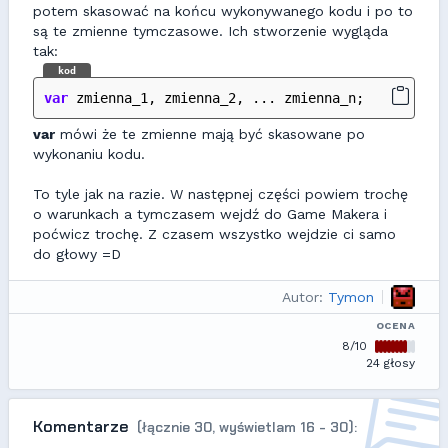
potem skasować na końcu wykonywanego kodu i po to
są te zmienne tymczasowe. Ich stworzenie wygląda
tak:
kod
var
 zmienna_1, zmienna_2, ... zmienna_n;
var
mówi że te zmienne mają być skasowane po
wykonaniu kodu.
To tyle jak na razie. W następnej części powiem trochę
o warunkach a tymczasem wejdź do Game Makera i
poćwicz trochę. Z czasem wszystko wejdzie ci samo
do głowy =D
Autor:
Tymon
OCENA
8/10
24 głosy
Komentarze
(łącznie 30, wyświetlam 16 - 30):