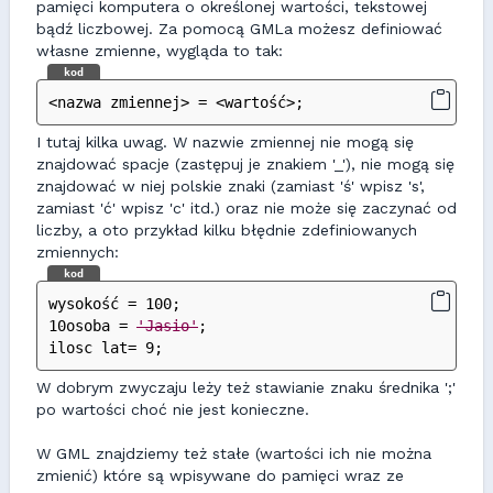
pamięci komputera o określonej wartości, tekstowej
bądź liczbowej. Za pomocą GMLa możesz definiować
własne zmienne, wygląda to tak:
kod
<nazwa zmiennej> = <wartość>;
I tutaj kilka uwag. W nazwie zmiennej nie mogą się
znajdować spacje (zastępuj je znakiem '_'), nie mogą się
znajdować w niej polskie znaki (zamiast 'ś' wpisz 's',
zamiast 'ć' wpisz 'c' itd.) oraz nie może się zaczynać od
liczby, a oto przykład kilku błędnie zdefiniowanych
zmiennych:
kod
wysokość = 100;
10osoba = 
'Jasio'
;
ilosc lat= 9;
W dobrym zwyczaju leży też stawianie znaku średnika ';'
po wartości choć nie jest konieczne.
W GML znajdziemy też stałe (wartości ich nie można
zmienić) które są wpisywane do pamięci wraz ze