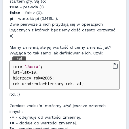
startem gry. Są to:
true
- prawda (1).
false
- fałsz (0).
pi
- wartość pi (3.1415...).
Dwie pierwsze z nich przydają się w operacjach
logicznych z których będziemy dość często korzystać
=]
Mamy zmienną ale jej wartość chcemy zmienić, jak?
Wygląda to tak samo jak definiowanie ich. Czyli:
kod
imie=
'Jasio'
;
lat=lat+10;
bierzacy_rok=2005;
rok_urodzenia=bierzacy_rok-lat;
itd. ;)
Zamiast znaku '=' możemy użyć jeszcze czterech
innych:
-=
- odejmuje od wartości zmiennej.
+=
- dodaje do wartości zmiennej.
*=
- mnoży wartość zmiennej.