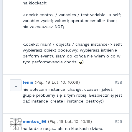
na klockach:
klocek1: control / variables / test variable -> self;
variable: zycie1; value:1; operation:smaller than;
nie zaznaczasz NOT;
klocek2: main1 / objects / change instance-> self;
wybierasz obiekt docelowy; wybierasz istnienie
perform event'u (sam do końca nie wiem o co w
tym performevencie chodzi
)
lenin
(Pią., 19 Lut. 10, 10:09)
#28
L
nie polecam instance_change, czasami jakieś
głupie problemy się z tym robią. Bezpieczniej jest
dać instance_create i instance_destroy()
mentos_96
(Pią., 19 Lut. 10, 10:19)
#29
na kodzie racja... ale na klockach działa.