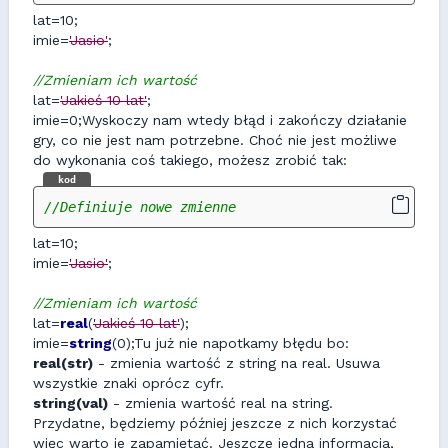
lat=10;
imie=
'Jasio'
;
//Zmieniam ich wartość
lat=
'Jakieś 10 lat'
;
imie=0;Wyskoczy nam wtedy błąd i zakończy działanie
gry, co nie jest nam potrzebne. Choć nie jest możliwe
do wykonania coś takiego, możesz zrobić tak:
kod
//Definiuje nowe zmienne
lat=10;
imie=
'Jasio'
;
//Zmieniam ich wartość
lat=
real
(
'Jakieś 10 lat'
);
imie=
string
(0);Tu już nie napotkamy błędu bo:
real(str)
- zmienia wartość z string na real. Usuwa
wszystkie znaki oprócz cyfr.
string(val)
- zmienia wartość real na string.
Przydatne, będziemy później jeszcze z nich korzystać
więc warto je zapamiętać. Jeszcze jedna informacja,