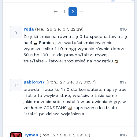
1
2
Yoda
(Nie., 26 Sie. 07, 22:29)
#16
Y
Że jeśli zmienna równa się 0 to speed ustawia się
na 4
Pamiętaj że wartości zmiennych nie
wynosza tylko 1 i 0 mogą wynosić równie dobrze
50 albo 100... a do prawda/fałsz używaj
true/false - łatwiej zrozumieć na początku
pablo1517
(Pon., 27 Sie. 07, 01:57)
#17
P
prawda i fałsz to 1 i 0 dla komputera, napisy true
i false to zwykłe stałe, właściwie takie same
jakie mozecie sobie ustalić w ustawieniach gry, w
zakładce CONSTANS
zapraszam do działu
"stałe" po dalsze wyjaśnienia.
Tymon
(Pon., 27 Sie. 07, 09:03)
#18