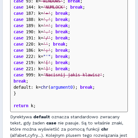
case
 93: k=
'WINDOWS'
; 
break
;
case
 144: k=
'NUMLOCK'
; 
break
;
case
 187: k=
'+'
; 
break
;
case
 188: k=
','
; 
break
;
case
 189: k=
'='
; 
break
;
case
 190: k=
'.'
; 
break
;
case
 191: k=
'/'
; 
break
;
case
 220: k=
''
; 
break
;
case
 186: k=
';'
; 
break
;
case
 222: k=
"'"
; 
break
;
case
 219: k=
'['
; 
break
;
case
 221: k=
']'
; 
break
;
case
 999: k=
'Nacisnij jakis klawisz'
; 
break
;
default: k=
chr
(
argument0
); 
break
;
}
return
 k;
Dyrektywa
default
oznacza standardowo zwracany
tekst, gdy żaden
case
nie pasuje. Są to właśnie znaki,
które można wyświetlić za pomocą funkcji
chr
(alfabet,cyfry...). Kolejnym plusem tego rozwiązania jest