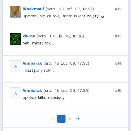
blackmaul
(Wto., 23 Paź. 07, 13:59)
#12
Upomnij się za rok, Ranmus jest zajęty.
xivrox
(Wto., 04 Lis. 08, 18:26)
#13
heh, minął rok...
Anubarak
(śro., 18 Lut. 09, 17:32)
#14
A
i następny rok...
Anubarak
(śro., 18 Lut. 09, 17:36)
#15
A
oprócz kilku miesięcy
1
2