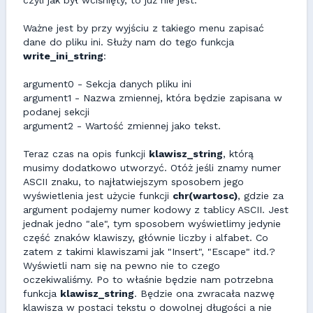
czyli jak był wciśnięty, to już nie jest.
Ważne jest by przy wyjściu z takiego menu zapisać
dane do pliku ini. Służy nam do tego funkcja
write_ini_string
:
argument0 - Sekcja danych pliku ini
argument1 - Nazwa zmiennej, która będzie zapisana w
podanej sekcji
argument2 - Wartość zmiennej jako tekst.
Teraz czas na opis funkcji
klawisz_string
, którą
musimy dodatkowo utworzyć. Otóż jeśli znamy numer
ASCII znaku, to najłatwiejszym sposobem jego
wyświetlenia jest użycie funkcji
chr(wartosc)
, gdzie za
argument podajemy numer kodowy z tablicy ASCII. Jest
jednak jedno "ale", tym sposobem wyświetlimy jedynie
część znaków klawiszy, głównie liczby i alfabet. Co
zatem z takimi klawiszami jak "Insert", "Escape" itd.?
Wyświetli nam się na pewno nie to czego
oczekiwaliśmy. Po to właśnie będzie nam potrzebna
funkcja
klawisz_string
. Będzie ona zwracała nazwę
klawisza w postaci tekstu o dowolnej długości a nie