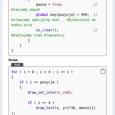
            pauza = 
true
;               
// 
Wlaczamy pauze
global
.key[pozycja] = 999;  
// 
Ustawiamy specjalny kod... Objaśnienie na 
końcu arta
io_clear
();                 
// 
Resetujemy stan klawiatury
        }
    }
}
Draw
:
kod
for
 ( i = 0 ; i < 4 ; i += 1 )
{
if
 ( i == pozycja )
    {
draw_set_color
(
c_red
);
if
 ( i == 4 )
draw_text
(x, y+i*30, menus[i] 
);