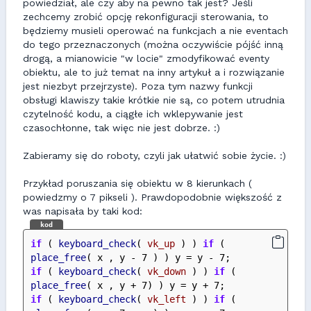
powiedział, ale czy aby na pewno tak jest? Jeśli
zechcemy zrobić opcję rekonfiguracji sterowania, to
będziemy musieli operować na funkcjach a nie eventach
do tego przeznaczonych (można oczywiście pójść inną
drogą, a mianowicie "w locie" zmodyfikować eventy
obiektu, ale to już temat na inny artykuł a i rozwiązanie
jest niezbyt przejrzyste). Poza tym nazwy funkcji
obsługi klawiszy takie krótkie nie są, co potem utrudnia
czytelność kodu, a ciągłe ich wklepywanie jest
czasochłonne, tak więc nie jest dobrze. :)
Zabieramy się do roboty, czyli jak ułatwić sobie życie. :)
Przykład poruszania się obiektu w 8 kierunkach (
powiedzmy o 7 pikseli ). Prawdopodobnie większość z
was napisała by taki kod:
kod
if
 ( 
keyboard_check
( 
vk_up
 ) ) 
if
 ( 
place_free
( x , y - 7 ) ) y = y - 7;
if
 ( 
keyboard_check
( 
vk_down
 ) ) 
if
 ( 
place_free
( x , y + 7) ) y = y + 7;
if
 ( 
keyboard_check
( 
vk_left
 ) ) 
if
 ( 