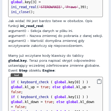
global
.key[3] = 
ini_read_real
(
'STEROWANIE'
,
'Prawo'
,39);
ini_close
();
Jak widać INI jest bardzo łatwe w obsłudze. Opis
funkcji
ini_read_real
:
argument0 - Sekcja danych w pliku ini.
argument1 - Nazwa zmiennej do pobrania z danej sekcji.
argument2 - Wartość domyślna zmiennej gdy
wczytywanie zakończy się niepowodzeniem.
Mamy już wczytane kody klawiszy do tablicy
global.key
. Teraz pora napisać skrypt odpowiednio
ustawiający wcześniej zdefiniowane zmienne globalne.
Event
Step
obiektu
Engine
:
kod
if
 ( 
keyboard_check
 ( 
global
.key[0] ) ) 
global
.kl_up = 
true
; 
else
global
.kl_up = 
false
;
if
 ( 
keyboard_check
 ( 
global
.key[1] ) ) 
global
.kl_down = 
true
; 
else
global
.kl_down 
= 
false
;