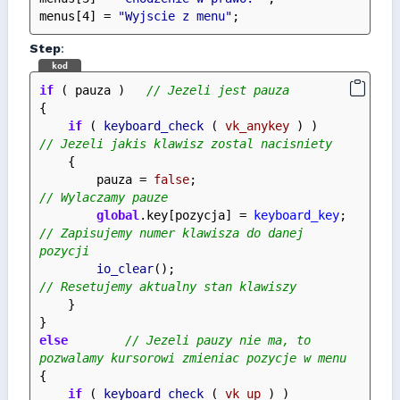
menus[4] = 
"Wyjscie z menu"
;
Step
:
kod
if
 ( pauza )   
// Jezeli jest pauza
{
if
 ( 
keyboard_check
 ( 
vk_anykey
 ) )         
// Jezeli jakis klawisz zostal nacisniety
    {
        pauza = 
false
;                          
// Wylaczamy pauze
global
.key[pozycja] = 
keyboard_key
;     
// Zapisujemy numer klawisza do danej 
pozycji
io_clear
();                             
// Resetujemy aktualny stan klawiszy
    }
}
else
// Jezeli pauzy nie ma, to 
pozwalamy kursorowi zmieniac pozycje w menu    
{
if
 ( 
keyboard_check
 ( 
vk_up
 ) )