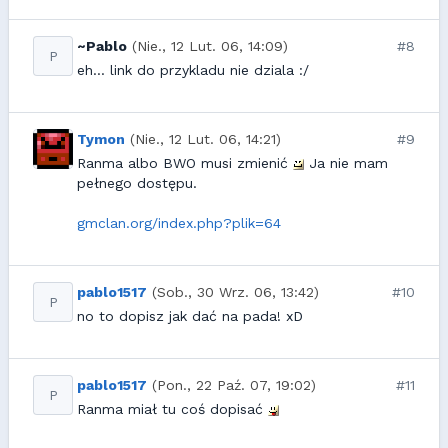
~Pablo
(Nie., 12 Lut. 06, 14:09)
#8
P
eh... link do przykladu nie dziala :/
Tymon
(Nie., 12 Lut. 06, 14:21)
#9
Ranma albo BWO musi zmienić
Ja nie mam
pełnego dostępu.
gmclan.org/index.php?plik=64
pablo1517
(Sob., 30 Wrz. 06, 13:42)
#10
P
no to dopisz jak dać na pada! xD
pablo1517
(Pon., 22 Paź. 07, 19:02)
#11
P
Ranma miał tu coś dopisać