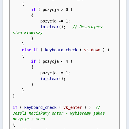
    {
if
 ( pozycja > 0 )
        {
            pozycja -= 1;
io_clear
();   
// Resetujemy 
stan klawiszy
        }
    }
else
if
 ( 
keyboard_check
 ( 
vk_down
 ) )
    {
if
 ( pozycja < 4 )
        {
            pozycja += 1;
io_clear
();
        }
    }
}
if
 ( 
keyboard_check
 ( 
vk_enter
 ) )  
// 
Jezeli naciskamy enter - wybieramy jakas 
pozycje z menu
{