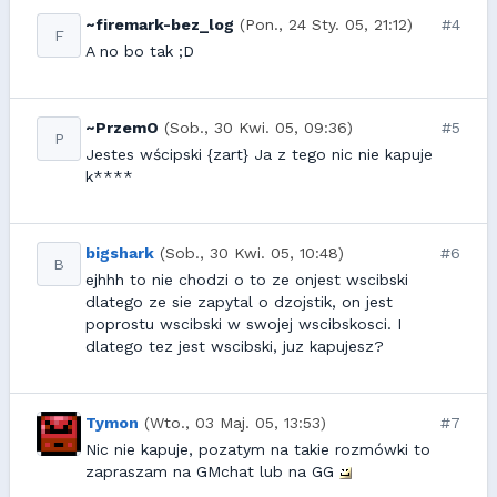
~firemark-bez_log
(Pon., 24 Sty. 05, 21:12)
#4
F
A no bo tak ;D
~PrzemO
(Sob., 30 Kwi. 05, 09:36)
#5
P
Jestes wścipski {zart} Ja z tego nic nie kapuje
k****
bigshark
(Sob., 30 Kwi. 05, 10:48)
#6
B
ejhhh to nie chodzi o to ze onjest wscibski
dlatego ze sie zapytal o dzojstik, on jest
poprostu wscibski w swojej wscibskosci. I
dlatego tez jest wscibski, juz kapujesz?
Tymon
(Wto., 03 Maj. 05, 13:53)
#7
Nic nie kapuje, pozatym na takie rozmówki to
zapraszam na GMchat lub na GG