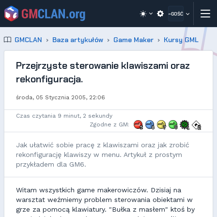
~GOŚĆ
GMCLAN
Baza artykułów
Game Maker
Kursy GML
Przejrzyste sterowanie klawiszami oraz
rekonfiguracja.
środa, 05 Stycznia 2005, 22:06
Czas czytania 9 minut, 2 sekundy
Zgodne z GM:
Jak ułatwić sobie pracę z klawiszami oraz jak zrobić
rekonfigurację klawiszy w menu. Artykuł z prostym
przykładem dla GM6.
Witam wszystkich game makerowiczów. Dzisiaj na
warsztat weźmiemy problem sterowania obiektami w
grze za pomocą klawiatury. "Bułka z masłem" ktoś by