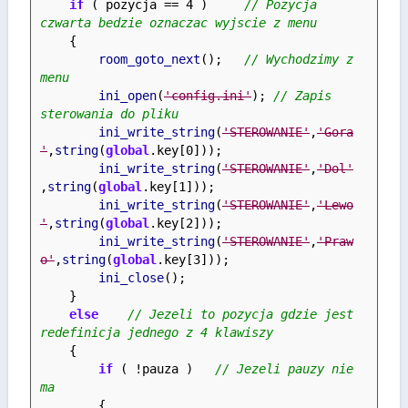
if
 ( pozycja == 4 )     
// Pozycja 
czwarta bedzie oznaczac wyjscie z menu
    {
room_goto_next
();   
// Wychodzimy z 
menu
ini_open
(
'config.ini'
); 
// Zapis 
sterowania do pliku
ini_write_string
(
'STEROWANIE'
,
'Gora
'
,
string
(
global
.key[0]));
ini_write_string
(
'STEROWANIE'
,
'Dol'
,
string
(
global
.key[1]));
ini_write_string
(
'STEROWANIE'
,
'Lewo
'
,
string
(
global
.key[2]));
ini_write_string
(
'STEROWANIE'
,
'Praw
o'
,
string
(
global
.key[3]));
ini_close
();
    }
else
// Jezeli to pozycja gdzie jest 
redefinicja jednego z 4 klawiszy
    {
if
 ( !pauza )   
// Jezeli pauzy nie 
ma
        {