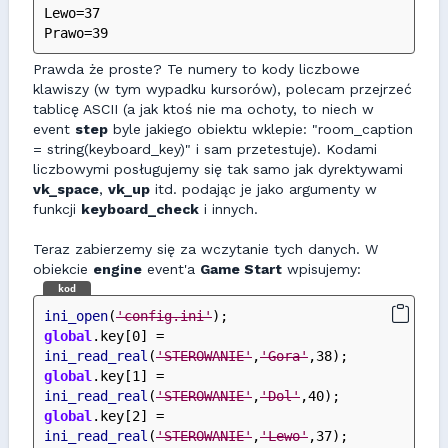
Lewo=37
Prawo=39
Prawda że proste? Te numery to kody liczbowe
klawiszy (w tym wypadku kursorów), polecam przejrzeć
tablicę ASCII (a jak ktoś nie ma ochoty, to niech w
event
step
byle jakiego obiektu wklepie: "room_caption
= string(keyboard_key)" i sam przetestuje). Kodami
liczbowymi posługujemy się tak samo jak dyrektywami
vk_space
,
vk_up
itd. podając je jako argumenty w
funkcji
keyboard_check
i innych.
Teraz zabierzemy się za wczytanie tych danych. W
obiekcie
engine
event'a
Game Start
wpisujemy:
kod
ini_open
(
'config.ini'
);
global
.key[0] = 
ini_read_real
(
'STEROWANIE'
,
'Gora'
,38);
global
.key[1] = 
ini_read_real
(
'STEROWANIE'
,
'Dol'
,40);
global
.key[2] = 
ini_read_real
(
'STEROWANIE'
,
'Lewo'
,37);