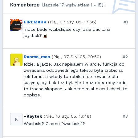
Komentarze
(łącznie 17, wyświetlam 1 - 15):
FIREMARK
(Pią., 07 Sty. 05, 17:56)
#1
moze bede wcibski,ale czy idzie dac....na
joystick?
Ranma_man
(Pią., 07 Sty. 05, 20:50)
#2
Idzie, a jakze. Jak napisalem w arcie, funkcja do
zwracania odpowiedniego tekstu byla zrobiona
rok temu, a wtedy to robilem sterowanie dla
kuzyna, joystick tez byl. Ale teraz od strony kodu
to troche skopane. Jak bede mial czas i checi, to
dopisze.
~Kaytek
(Nie., 16 Sty. 05, 16:48)
#3
K
Wścibski? Czemu "wścibski"?