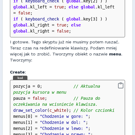
if
 ( 
keyboard_check
 ( 
global
.key[2] ) ) 
global
.kl_left = 
true
; 
else
global
.kl_left 
= 
false
;
if
 ( 
keyboard_check
 ( 
global
.key[3] ) ) 
global
.kl_right = 
true
; 
else
global
.kl_right = 
false
;
I gotowe. Tego skryptu już nie musimy potem ruszać.
Teraz czas na redefiniowanie klawiszy. Podam mniej
więcej jak to zrobić. Tworzymy obiekt o nazwie
menu
.
Tworzymy:
Create
:
kod
pozycja = 0;             
// Aktualna 
pozycja kursora w menu
pauza = 
false
;           
// Pauza do 
oczekiwania na wcisniecie klawisza.
draw_set_color
(
c_white
); 
// Kolor czcionki
menus[0] = 
"Chodzenie w gore: "
;
menus[1] = 
"Chodzenie w dol: "
;
menus[2] = 
"Chodzenie w lewo: "
;
menus[3] = 
"Chodzenie w prawo: "
;