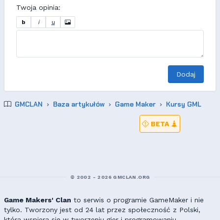
Twoja opinia:
b
i
u
Dodaj
GMCLAN
Baza artykułów
Game Maker
Kursy GML
BETA
© 2002 - 2026 GMCLAN.ORG
Game Makers' Clan
to serwis o programie GameMaker i nie
tylko. Tworzony jest od 24 lat przez społeczność z Polski,
która wspiera się w tworzeniu gier i programowaniu.