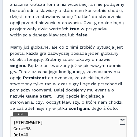
znacznie krótsza forma niż wcześniej, a i nie podajemy
bezpośrednio klawiszy o które nam konkretnie chodzi,
dzięki temu zostawiamy sobię "furtkę" do stworzenia
opcji przedefiniowania sterowania. Owe globalne będą
przyjomwały dwie wartości:
true
w przypadku
wciśnięcia danego klawisza lub
false
.
Mamy już globalne, ale co z nimi zrobić? Sytuacja jest
prosta, każda gra zazwyczaj posiada jeden globalny
obiekt sterujący. Zróbmy sobie takowy o nazwie
engine
. Będzie on tworzony już w pierwszym roomie
gry. Teraz czas na jego konfigurację, zaznaczamy mu
opcję
Persistent
co oznacza, że obiekt będzie
stworzony tylko raz w czasie gry i będzie przechodził
pomiędzy room'ami. Dalej dodajemy mu event'a o
nazwie
Game Start
. Tutaj będzie inicjalizacja
sterowania, czyli odczyt klawiszy, o które nam chodzi.
Je zaś zdefiniujemy w pliku
config.ini
. Jego źródło:
kod
[STEROWANIE]
Gora=38
Dol=40