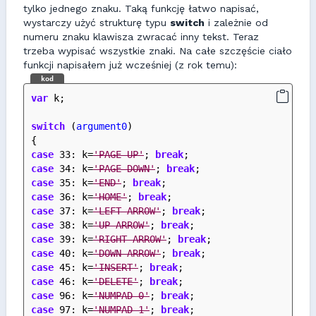
tylko jednego znaku. Taką funkcję łatwo napisać,
wystarczy użyć strukturę typu
switch
i zależnie od
numeru znaku klawisza zwracać inny tekst. Teraz
trzeba wypisać wszystkie znaki. Na całe szczęście ciało
funkcji napisałem już wcześniej (z rok temu):
kod
var
 k;
switch
 (
argument0
)
{
case
 33: k=
'PAGE UP'
; 
break
;
case
 34: k=
'PAGE DOWN'
; 
break
;
case
 35: k=
'END'
; 
break
;
case
 36: k=
'HOME'
; 
break
;
case
 37: k=
'LEFT ARROW'
; 
break
;
case
 38: k=
'UP ARROW'
; 
break
;
case
 39: k=
'RIGHT ARROW'
; 
break
;
case
 40: k=
'DOWN ARROW'
; 
break
;
case
 45: k=
'INSERT'
; 
break
;
case
 46: k=
'DELETE'
; 
break
;
case
 96: k=
'NUMPAD 0'
; 
break
;
case
 97: k=
'NUMPAD 1'
; 
break
;