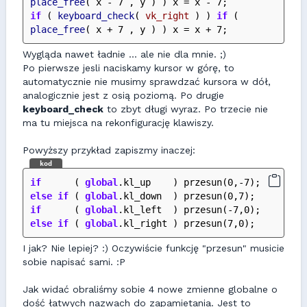
place_free
( x - 7 , y ) ) x = x - 7;
if
 ( 
keyboard_check
( 
vk_right
 ) ) 
if
 ( 
place_free
( x + 7 , y ) ) x = x + 7;
Wygląda nawet ładnie ... ale nie dla mnie. ;)
Po pierwsze jesli naciskamy kursor w górę, to
automatycznie nie musimy sprawdzać kursora w dół,
analogicznie jest z osią poziomą. Po drugie
keyboard_check
to zbyt długi wyraz. Po trzecie nie
ma tu miejsca na rekonfigurację klawiszy.
Powyższy przykład zapiszmy inaczej:
kod
if
      ( 
global
.kl_up    ) przesun(0,-7);
else
if
 ( 
global
.kl_down  ) przesun(0,7);
if
      ( 
global
.kl_left  ) przesun(-7,0);
else
if
 ( 
global
.kl_right ) przesun(7,0);
I jak? Nie lepiej? :) Oczywiście funkcję "przesun" musicie
sobie napisać sami. :P
Jak widać obraliśmy sobie 4 nowe zmienne globalne o
dość łatwych nazwach do zapamietania. Jest to