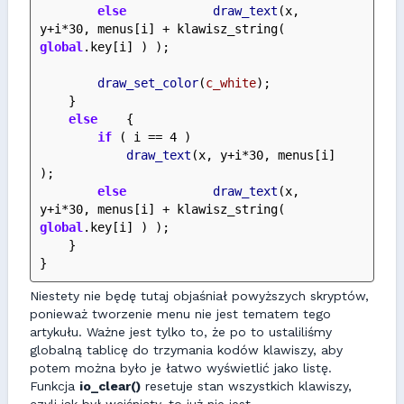
else
draw_text
(x, 
y+i*30, menus[i] + klawisz_string( 
global
.key[i] ) );
draw_set_color
(
c_white
);
    }
else
    {
if
 ( i == 4 )
draw_text
(x, y+i*30, menus[i] 
);
else
draw_text
(x, 
y+i*30, menus[i] + klawisz_string( 
global
.key[i] ) );
    }
}      
Niestety nie będę tutaj objaśniał powyższych skryptów,
ponieważ tworzenie menu nie jest tematem tego
artykułu. Ważne jest tylko to, że po to ustaliliśmy
globalną tablicę do trzymania kodów klawiszy, aby
potem można było je łatwo wyświetlić jako listę.
Funkcja
io_clear()
resetuje stan wszystkich klawiszy,