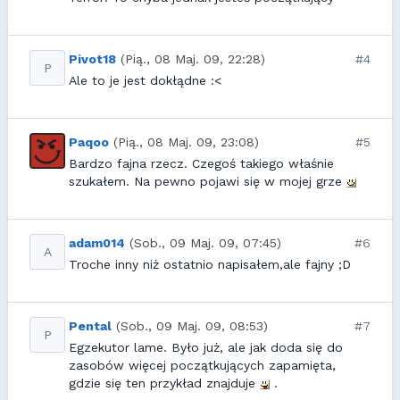
Pivot18
(Pią., 08 Maj. 09, 22:28)
#4
P
Ale to je jest dokłądne :<
Paqoo
(Pią., 08 Maj. 09, 23:08)
#5
Bardzo fajna rzecz. Czegoś takiego właśnie
szukałem. Na pewno pojawi się w mojej grze
adam014
(Sob., 09 Maj. 09, 07:45)
#6
A
Troche inny niż ostatnio napisałem,ale fajny ;D
Pental
(Sob., 09 Maj. 09, 08:53)
#7
P
Egzekutor lame. Było już, ale jak doda się do
zasobów więcej początkujących zapamięta,
gdzie się ten przykład znajduje
.