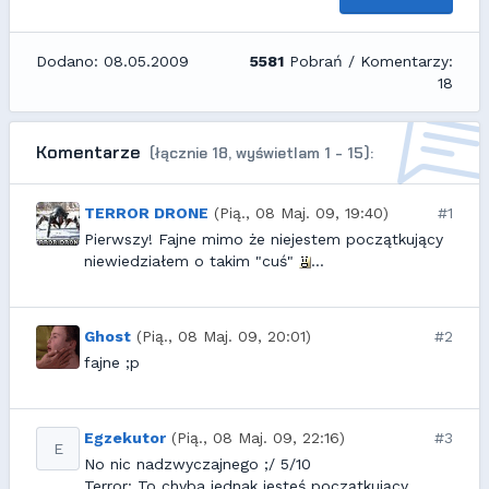
Dodano: 08.05.2009
5581
Pobrań / Komentarzy:
18
Komentarze
(łącznie 18, wyświetlam 1 - 15):
TERROR DRONE
(Pią., 08 Maj. 09, 19:40)
#1
Pierwszy! Fajne mimo że niejestem początkujący
niewiedziałem o takim "cuś"
...
Ghost
(Pią., 08 Maj. 09, 20:01)
#2
fajne ;p
Egzekutor
(Pią., 08 Maj. 09, 22:16)
#3
E
No nic nadzwyczajnego ;/ 5/10
Terror: To chyba jednak jesteś początkujący