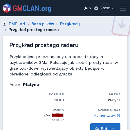
~GOŚĆ
GMCLAN
Baza plików
Przykłady
Przykład prostego radaru
Przykład prostego radaru
Przykład jest przeznaczony dla początkujących
użytkowników GMa. Pokazuje jak zrobić prosty radar w
grze top-down wyświetlający obiekty będące w
określonej odległości od gracza.
Autor:
Platyna
ROZMIAR
AUTOR
16 KB
Platyna
OCENA
KOMENTARZE
8/10
Komentarzy: 18
12 głosy
Pobierz