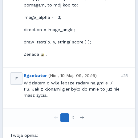
pomagam, to mój kod to:
image_alpha -= .1;
direction = image_angle;
draw_text( x, y, string( score ) );
Żenada
.
Egzekutor
(Nie., 10 Maj. 09, 20:16)
#15
E
Widziałem o wile lepsze radary na gmi'e ;/
PS. Jak z klonami gier było do mnie to już nie
masz życia.
1
2
Twoja opinia: