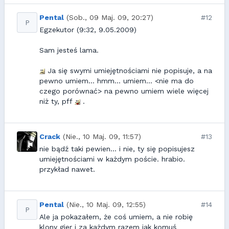
Pental
(Sob., 09 Maj. 09, 20:27)
#12
P
Egzekutor (9:32, 9.05.2009)
Sam jesteś lama.
Ja się swymi umiejętnościami nie popisuje, a na
pewno umiem... hmm... umiem... <nie ma do
czego porównać> na pewno umiem wiele więcej
niż ty, pff
.
Crack
(Nie., 10 Maj. 09, 11:57)
#13
nie bądź taki pewien... i nie, ty się popisujesz
umiejętnościami w każdym poście. hrabio.
przykład nawet.
Pental
(Nie., 10 Maj. 09, 12:55)
#14
P
Ale ja pokazałem, że coś umiem, a nie robię
klony gier i za każdym razem jak komuś