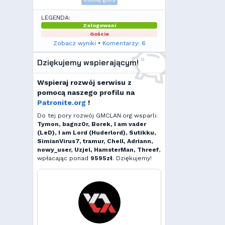
LEGENDA:
Zalogowani
Goście
Zobacz wyniki
•
Komentarzy: 6
Dziękujemy wspierającym!
Wspieraj rozwój serwisu z
pomocą naszego profilu na
Patronite.org
!
Do tej pory rozwój GMCLAN.org wsparli:
Tymon, bagnz0r, Borek, I am vader
(LeD), I am Lord (Huderlord), Sutikku,
SimianVirus7, tramur, Chell, Adriann,
nowy_user, Uzjel, HamsterMan, Threef
,
wpłacając ponad
9595zł
. Dziękujemy!