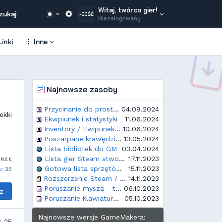
Witaj, twórco gier!
zukaj
~GOŚĆ
Niezalogowany
inki
Inne
Najnowsze zasoby
Przycinanie do prostokątnego obszaru
04.09.2024
ekki
Ekwpiunek i statystyki
11.06.2024
Inventory / Ewipunek / Plecak - proste rozwiązanie
10.06.2024
Poszarpane krawędzie w Opera GX
13.05.2024
Lista bibliotek do GM
03.04.2024
Lista gier Steam stworzonych w GameMakerze
17.11.2023
ARZE
Gotowa lista sprzętów i rozdzielczości dla GM
15.11.2023
: 25
Rozszerzenie Steam / Steamworks
14.11.2023
Poruszanie myszą - top down
06.10.2023
z
Poruszanie klawiaturą - top down
05.10.2023
Najnowsze wersje GameMakera:
: 25