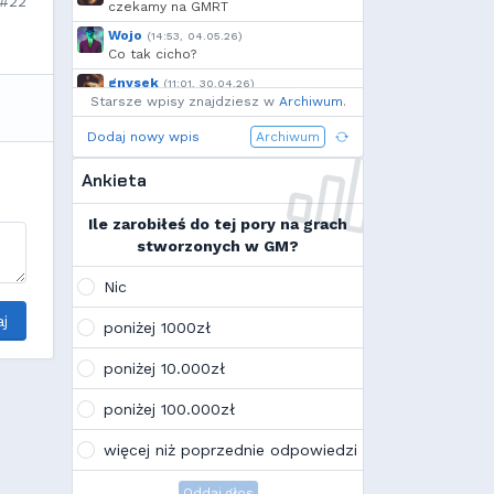
#22
czekamy na GMRT
Wojo
(14:53, 04.05.26)
Co tak cicho?
gnysek
(11:01, 30.04.26)
Starsze wpisy znajdziesz w
Grill panie, grill.
Archiwum
.
Wojo
(14:18, 29.04.26)
Dodaj nowy wpis
Archiwum
Jak planujecie spędzić najbliższą
majówkę?
Ankieta
Wojo
(13:15, 13.03.26)
Ja zainstalowałem sobie Linux mint
Ile zarobiłeś do tej pory na grach
na swoim laptopie
stworzonych w GM?
Wojo
(10:21, 12.02.26)
Tak, po zmianach gmclan przeżywa
Nic
drugą młodość. Najnowsze trendy
wskazują, że ten rok będzie rokiem
j
poniżej 1000zł
Linuxa, rokiem odejścia od
Facebooka i rokiem odejścia od
poniżej 10.000zł
discorda na rzecz forów
internetowych
poniżej 100.000zł
Kamilek
(21:57, 08.12.25)
K
Ale klimat tu znowu wrócić!
więcej niż poprzednie odpowiedzi
Oddaj głos