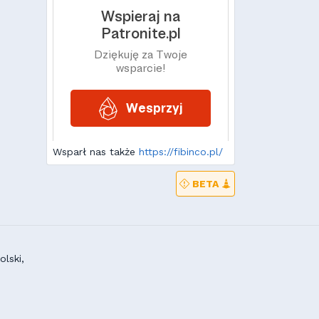
Wsparł nas także
https://fibinco.pl/
BETA
lski,