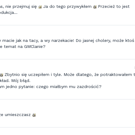
s, nie przejmuj się
Ja do tego przywykłem
Przecież to jest
dukcja...
ty macie jak na tacy, a wy narzekacie! Do jasnej cholery, może kto
ie temat na GMClanie?
Zbytnio się uczepiłem i tyle. Może dlatego, że potraktowałem 
kład. Mój błąd.
am jedno pytanie: czego miałbym mu zazdrościć?
rze umieszczasz