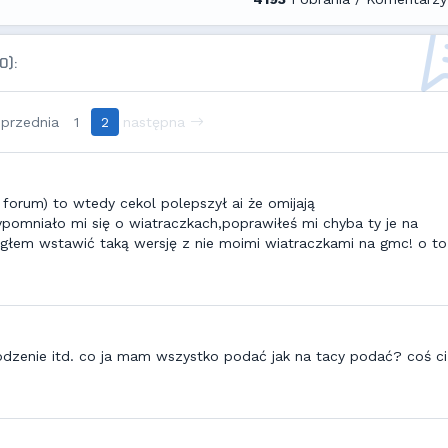
0):
przednia
1
2
następna
 forum) to wtedy cekol polepszył ai że omijają
ypomniało mi się o wiatraczkach,poprawiłeś mi chyba ty je na
mogłem wstawić taką wersję z nie moimi wiatraczkami na gmc! o to
hodzenie itd. co ja mam wszystko podać jak na tacy podać? coś ci