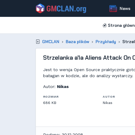
News
Strona główn
GMCLAN
Baza plików
Przykłady
Strzel
Strzelanka a'la Aliens Attack On 
Jest to wersja Open Source praktycznie goto
bałagan w kodzie, ale do analizy wystarczy.
Autor:
Nikas
ROZMIAR
AUTOR
686 KB
Nikas
Dodano: 30.12.2008