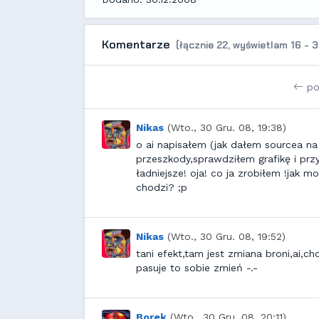
Komentarze
(łącznie 22, wyświetlam 16 - 3
po
Nikas
(Wto., 30 Gru. 08, 19:38)
o ai napisałem (jak dałem sourcea na
przeszkody,sprawdziłem grafikę i prz
ładniejsze! oja! co ja zrobiłem !jak 
chodzi? ;p
Nikas
(Wto., 30 Gru. 08, 19:52)
tani efekt,tam jest zmiana broni,ai,c
pasuje to sobie zmień -.-
Borek
(Wto., 30 Gru. 08, 20:11)