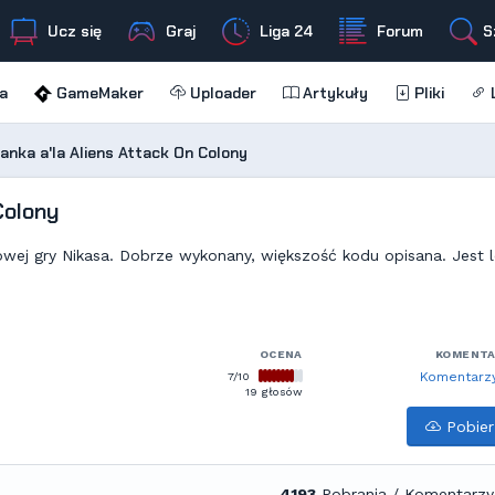
Ucz się
Graj
Liga 24
Forum
S
a
GameMaker
Uploader
Artykuły
Pliki
L
anka a'la Aliens Attack On Colony
Colony
wej gry Nikasa. Dobrze wykonany, większość kodu opisana. Jest l
OCENA
KOMENT
7/10
Komentarzy
19 głosów
Pobier
4193
Pobrania / Komentarzy