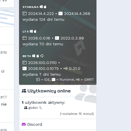
STABILNA
2024.14.4.222 •
2024.14.4.268
wydana 124 dni temu
LTS
2026.0.0.16 •
2022.0.3.99
wydana 70 dni temu
#16
BETA
2026.100.0.1110 •
2026.100.0.1075
•
0.21.0
 ci
wydana 7 dni temu
= IDE,
= Runtime,
= GMRT
Użytkownicy online
#17
1
użytkownik aktywny:
 nie
gości: 1,
(~ostatnie 15 minut)
Discord
#18