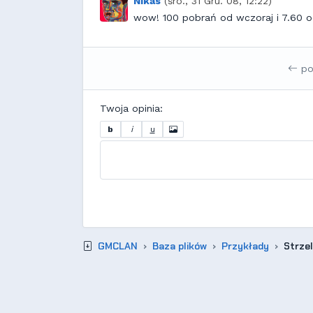
Nikas
(śro., 31 Gru. 08, 12:22)
wow! 100 pobrań od wczoraj i 7.60 o
po
Twoja opinia:
b
i
u
GMCLAN
Baza plików
Przykłady
Strzel