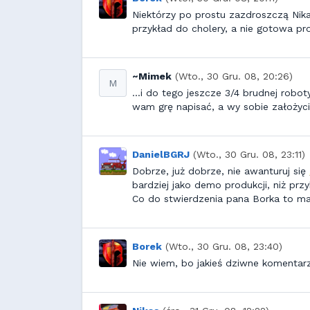
Niektórzy po prostu zazdroszczą Nika
przykład do cholery, a nie gotowa pro
~Mimek
(Wto., 30 Gru. 08, 20:26)
M
...i do tego jeszcze 3/4 brudnej robo
wam grę napisać, a wy sobie założyc
DanielBGRJ
(Wto., 30 Gru. 08, 23:11)
Dobrze, już dobrze, nie awanturuj się
bardziej jako demo produkcji, niż przy
Co do stwierdzenia pana Borka to m
Borek
(Wto., 30 Gru. 08, 23:40)
Nie wiem, bo jakieś dziwne komenta