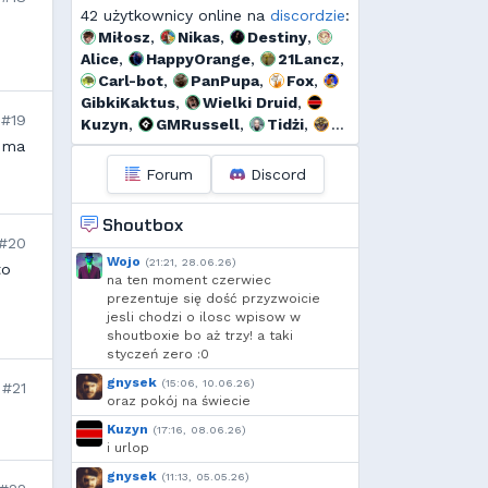
42 użytkownicy online na
discordzie
:
Miłosz
,
Nikas
,
Destiny
,
Alice
,
HappyOrange
,
21Lancz
,
Carl-bot
,
PanPupa
,
Fox
,
GibkiKaktus
,
Wielki Druid
,
#19
Kuzyn
,
GMRussell
,
Tidżi
,
ś ma
fervi
,
𝕳𝖚𝖌𝖔 𝕲𝖔𝖓𝖝𝖆𝖑𝖊𝖝
,
Kalor
,
Threef
,
RogerDodg3r
,
Uzjel
,
Forum
Discord
s...
,
Pako
,
Dyno
,
🆅🅸🆃🅾74🅼
,
FarnekGarnek
,
Shoutbox
szmalu
,
Korodzik
,
sgames
,
#20
Ulti
,
Kandif
,
Skovv
,
Danieo
,
Wojo
(21:21, 28.06.26)
to
bagno
,
Arrekin
,
Mtax
,
na ten moment czerwiec
g...
,
szynka
,
Cebul
,
Borek
,
prezentuje się dość przyzwoicie
jesli chodzi o ilosc wpisow w
moeglich
,
Add92
,
Shockah
shoutboxie bo aż trzy! a taki
styczeń zero :0
gnysek
(15:06, 10.06.26)
#21
oraz pokój na świecie
Kuzyn
(17:16, 08.06.26)
i urlop
gnysek
(11:13, 05.05.26)