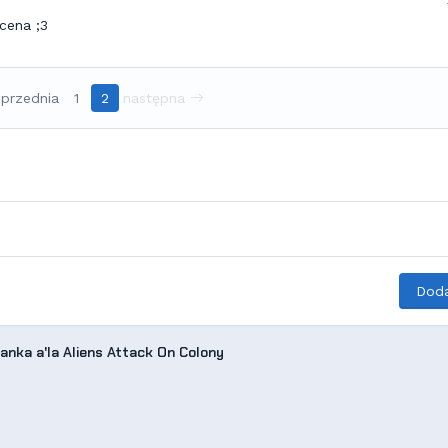
cena ;3
przednia
1
2
następna
Doda
anka a'la Aliens Attack On Colony