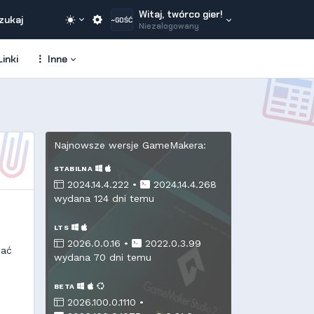
Witaj, twórco gier!
zukaj
~GOŚĆ
Niezalogowany
inki
Inne
Najnowsze wersje GameMakera:
STABILNA
2024.14.4.222 •
2024.14.4.268
wydana 124 dni temu
LTS
2026.0.0.16 •
2022.0.3.99
wać
wydana 70 dni temu
h
BETA
2026.100.0.1110 •