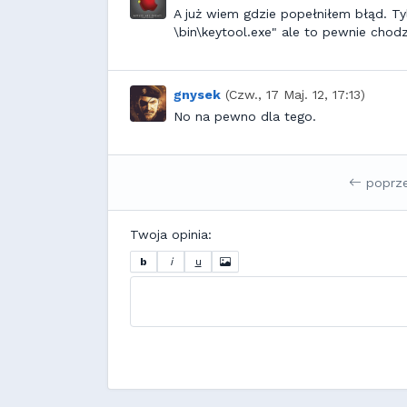
A już wiem gdzie popełniłem błąd. Ty
\bin\keytool.exe" ale to pewnie chodz
gnysek
(Czw., 17 Maj. 12, 17:13)
No na pewno dla tego.
poprz
Twoja opinia:
b
i
u