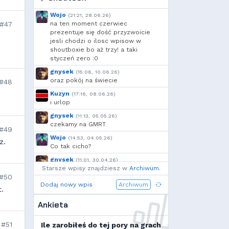
Jarkozpl
,
Dyno
,
🆅🅸🆃🅾74🅼
,
Deusald
,
Wojo
(21:21, 28.06.26)
szmalu
,
Korodzik
,
Marco
,
#47
na ten moment czerwiec
Kandif
,
Danieo
,
Arrekin
,
prezentuje się dość przyzwoicie
jesli chodzi o ilosc wpisow w
Mtax
,
g...
,
RuLing
,
szynka
,
shoutboxie bo aż trzy! a taki
Cebul
,
Borek
,
Add92
,
styczeń zero :0
Krzysiek1250
,
h...
,
Shockah
,
gnysek
(15:06, 10.06.26)
exigo
,
xVANiLL
oraz pokój na świecie
#48
Kuzyn
(17:16, 08.06.26)
i urlop
gnysek
(11:13, 05.05.26)
czekamy na GMRT
#49
Wojo
(14:53, 04.05.26)
z.
Co tak cicho?
gnysek
(11:01, 30.04.26)
Starsze wpisy znajdziesz w
Grill panie, grill.
Archiwum
.
#50
Wojo
(14:18, 29.04.26)
Dodaj nowy wpis
Archiwum
.
Jak planujecie spędzić najbliższą
majówkę?
Ankieta
Wojo
(13:15, 13.03.26)
Ja zainstalowałem sobie Linux mint
#51
Ile zarobiłeś do tej pory na grach