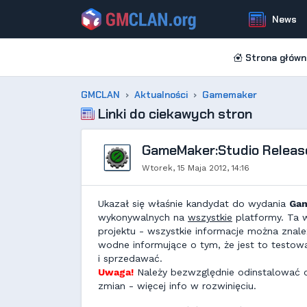
News
Strona główn
GMCLAN
Aktualności
Gamemaker
Linki do ciekawych stron
GameMaker:Studio Release
Wtorek, 15 Maja 2012, 14:16
Ukazał się właśnie kandydat do wydania
Gam
wykonywalnych na
wszystkie
platformy. Ta 
projektu - wszystkie informacje można znal
wodne informujące o tym, że jest to testo
i sprzedawać.
Uwaga!
Należy bezwzględnie odinstalować o
zmian - więcej info w rozwinięciu.