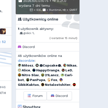
2026.100.0.1075
•
0.21.0
wydana 7 dni temu
= IDE,
= Runtime,
= GMRT
s,
Użytkownicy online
1
użytkownik aktywny:
gości: 1,
(~ostatnie 15 minut)
: 52
Discord
48 użytkowników online na
discordzie
:
Miłosz
,
🧁Cupcake🧁
,
Nikas
,
Alice
,
HappyOrange
,
LeD
,
Nitro Slav
,
21Lancz
,
Carl-
bot
,
PanPupa
,
Fox
,
GibkiKaktus
,
Notalostshiter
,
#46
Kuzyn
,
GMRussell
,
Tidżi
,
PATH
fervi
,
𝕳𝖚𝖌𝖔 𝕲𝖔𝖓𝖝𝖆𝖑𝖊𝖝
,
𝕯𝖎𝖆𝖓𝖆
,
Forum
Discord
Kalor
,
Threef
,
RogerDodg3r
,
Uzjel
,
s...
,
Pako
,
Murrri
,
Shoutbox