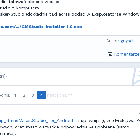
odinstalować obecną wersję:
tudio z komputera.
er-Studio (dokładnie taki adres podać w Eksploratorze Window
.com/.../GMStudio-Installer-1.0.exe
Autor:
gnysek
Komentarze
60):
ednia
1
2
3
4
następna
up_GameMaker:Studio_for_Android
- i upewnij się, że dyrektywa 
owych, oraz masz wszystkie odpowiednie API pobrane (samo
a mało).