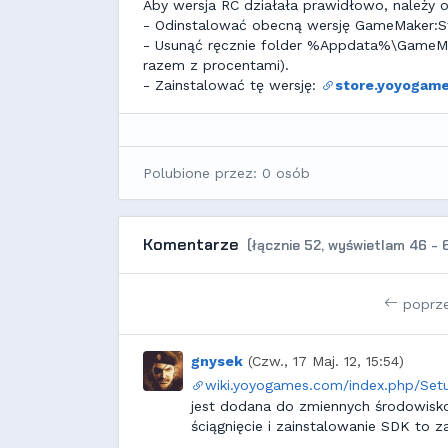
Aby wersja RC działała prawidłowo, należy 
- Odinstalować obecną wersję GameMaker:S
- Usunąć ręcznie folder %Appdata%\GameMak
razem z procentami).
- Zainstalować tę wersję:
store.yoyogames
Polubione przez: 0 osób
Komentarze
(łącznie 52, wyświetlam 46 - 
poprz
gnysek
(Czw., 17 Maj. 12, 15:54)
wiki.yoyogames.com/index.php/Set
jest dodana do zmiennych środowisk
ściągnięcie i zainstalowanie SDK to z