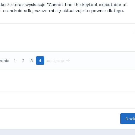
lko że teraz wyskakuje "Cannot find the keytool executable at
i o android sdk jeszcze mi się aktualizuje to pewnie dlatego.
ednia
1
2
3
4
następna
Doda