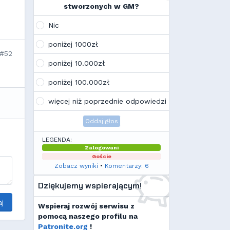
na swoim laptopie
stworzonych w GM?
Wojo
(10:21, 12.02.26)
Tak, po zmianach gmclan przeżywa
Nic
drugą młodość. Najnowsze trendy
wskazują, że ten rok będzie rokiem
poniżej 1000zł
Linuxa, rokiem odejścia od
#52
Facebooka i rokiem odejścia od
poniżej 10.000zł
discorda na rzecz forów
internetowych
poniżej 100.000zł
Kamilek
(21:57, 08.12.25)
K
Ale klimat tu znowu wrócić!
więcej niż poprzednie odpowiedzi
Oddaj głos
LEGENDA:
Zalogowani
Goście
Zobacz wyniki
•
Komentarzy: 6
Dziękujemy wspierającym!
j
Wspieraj rozwój serwisu z
pomocą naszego profilu na
Patronite.org
!