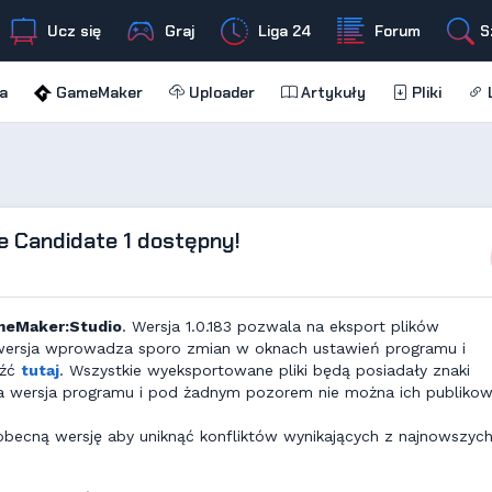
Ucz się
Graj
Liga 24
Forum
S
a
GameMaker
Uploader
Artykuły
Pliki
L
 Candidate 1 dostępny!
eMaker:Studio
. Wersja 1.0.183 pozwala na eksport plików
wersja wprowadza sporo zmian w oknach ustawień programu i
eźć
tutaj
. Wszystkie wyeksportowane pliki będą posiadały znaki
wa wersja programu i pod żadnym pozorem nie można ich publiko
becną wersję aby uniknąć konfliktów wynikających z najnowszyc