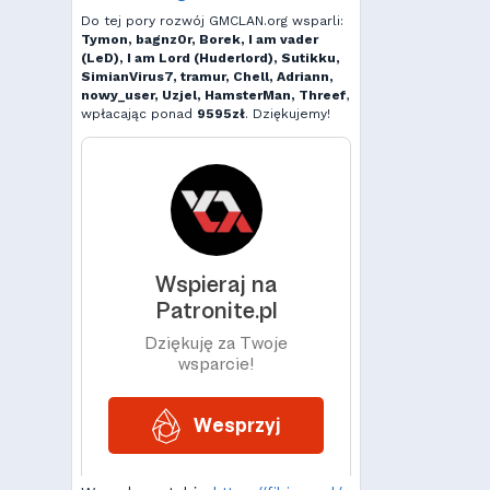
Do tej pory rozwój GMCLAN.org wsparli:
Tymon, bagnz0r, Borek, I am vader
(LeD), I am Lord (Huderlord), Sutikku,
SimianVirus7, tramur, Chell, Adriann,
nowy_user, Uzjel, HamsterMan, Threef
,
wpłacając ponad
9595zł
. Dziękujemy!