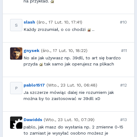
na przykład.
slash
(śro., 17 Lut. 10, 17:41)
#10
S
Każdy zrozumiał, o co chodzi
..
gnysek
(śro., 17 Lut. 10, 18:22)
#11
No ale jak używasz np. 39dll, to art się bardzo
przyda
tak samo jak operujesz na plikach
pablo1517
(Wto., 23 Lut. 10, 06:48)
#12
P
Ja szczerze mówiąc dalej nie rozumiem jak
można by to zastosować w 39dll xD
Dawidds
(Wto., 23 Lut. 10, 07:39)
#13
pablo, jak masz do wysłania np. 2 zmienne 0-15
to zamiast je wysyłać osobno możesz je