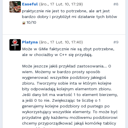
Easeful
(śro., 17 Lut. 10, 17:29)
#8
praktycznie nie jest to potrzebne, ale art jest
bardzo dobry i przybliżył mi działanie tych bitów
10/10
Platyna
(śro., 17 Lut. 10, 17:40)
#9
Może w GMie faktycznie nie są zbyt potrzebne,
ale w chociażby w C++ się przydają.
Może jeszcze jakiś przykład zastosowania... O
wiem. Możemy w bardzo prosty sposób
wygenerować wszystkie podzbiory jakiegoś
zbioru. Tworzymy sobie inta w którym kolejne
bity odpowiadają kolejnym elementom zbioru.
Jeśli dany bit ma wartość 1 to element bierzemy,
a jeśli 0 to nie. Zwiększając te liczbę o 1
generujemy kolejne podzbiory od pustego po
wykorzystujący wszystkie elementy. To może być
przydatne gdy każdemu możliwemu podzbiorowi
chcemy przyporządkować jakąś komórkę tablicy