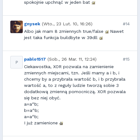
spokojnie upchnąć w jeden bat
gnysek
(Wto., 23 Lut. 10, 16:26)
#14
Albo jak mam 8 zmiennych true/false
Nawet
jest taka funkcja buildbyte w 39dll
pablo1517
(Sob., 26 Mar. 11, 12:24)
#15
P
Ciekawostka, XOR pozwala na zamienienie
zmiennych miejscami, tzn. Jeśli mamy a i b, i
chcemy by a przybrała wartość b, i b przybrała
wartość a, to z reguły ludzie tworzą sobie 3
dodatkową zmienną pomocniczą. XOR pozwala
się bez niej obyć.
a=a^b;
b=a^b;
a=a^b;
I już zamienione