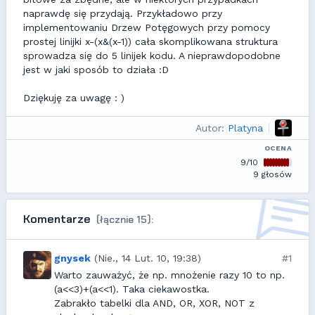
naprawdę się przydają. Przykładowo przy
implementowaniu Drzew Potęgowych przy pomocy
prostej linijki x-(x&(x-1)) cała skomplikowana struktura
sprowadza się do 5 linijek kodu. A nieprawdopodobne
jest w jaki sposób to działa :D
Dziękuję za uwagę : )
Autor:
Platyna
OCENA
9/10
9 głosów
Komentarze
(łącznie 15):
gnysek
(Nie., 14 Lut. 10, 19:38)
#1
Warto zauważyć, że np. mnożenie razy 10 to np.
(a<<3)+(a<<1). Taka ciekawostka.
Zabrakło tabelki dla AND, OR, XOR, NOT z