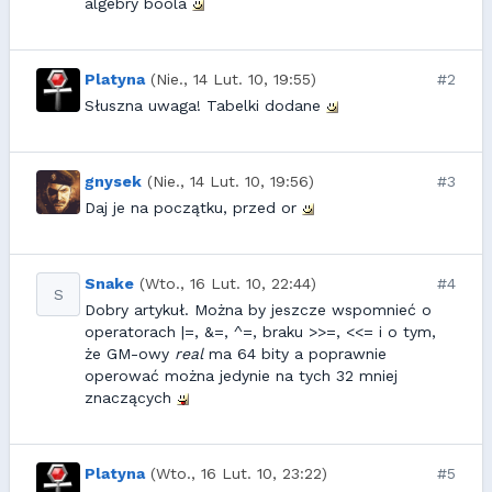
algebry boola
Platyna
(Nie., 14 Lut. 10, 19:55)
#2
Słuszna uwaga! Tabelki dodane
gnysek
(Nie., 14 Lut. 10, 19:56)
#3
Daj je na początku, przed or
Snake
(Wto., 16 Lut. 10, 22:44)
#4
S
Dobry artykuł. Można by jeszcze wspomnieć o
operatorach |=, &=, ^=, braku >>=, <<= i o tym,
że GM-owy
real
ma 64 bity a poprawnie
operować można jedynie na tych 32 mniej
znaczących
Platyna
(Wto., 16 Lut. 10, 23:22)
#5