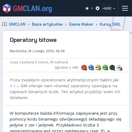
~GOŚĆ
GMCLAN
Baza artykułów
Game Maker
Kursy GML
Operatory bitowe
Niedziela, 14 Lutego 2010, 16:36
Czas czytania 5 minut, 19 sekund
Zgodne z GM:
Poza zwykłymi operatorami arytmetycznymi takimi jak
+ i -, GM oferuje nam również operatory operujące na
zapisach binarnych liczb. Ten artykuł przybliży wam ich
działanie.
W komputerze każda informacja zapisywana jest przy
pomocy kodu binarnego (dwójkowego) składającego się
jedynie z zer i jedynek. Przykładowo liczba 2
reprezentowana jest przez następujący ciąg: 10, a