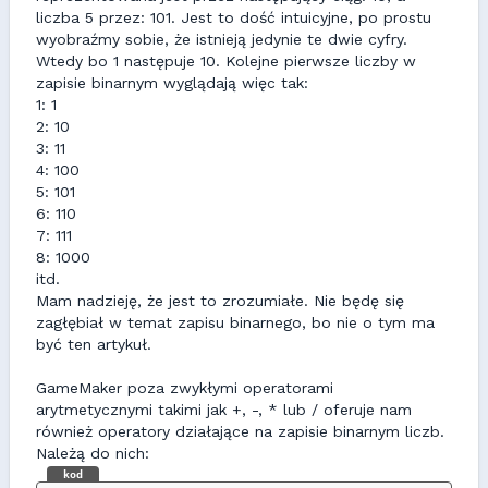
liczba 5 przez: 101. Jest to dość intuicyjne, po prostu
wyobraźmy sobie, że istnieją jedynie te dwie cyfry.
Wtedy bo 1 następuje 10. Kolejne pierwsze liczby w
zapisie binarnym wyglądają więc tak:
1: 1
2: 10
3: 11
4: 100
5: 101
6: 110
7: 111
8: 1000
itd.
Mam nadzieję, że jest to zrozumiałe. Nie będę się
zagłębiał w temat zapisu binarnego, bo nie o tym ma
być ten artykuł.
GameMaker poza zwykłymi operatorami
arytmetycznymi takimi jak +, -, * lub / oferuje nam
również operatory działające na zapisie binarnym liczb.
Należą do nich:
kod