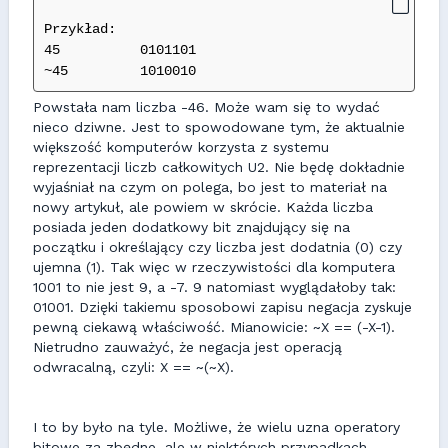
Przykład:
45          0101101
~45         1010010 
Powstała nam liczba -46. Może wam się to wydać
nieco dziwne. Jest to spowodowane tym, że aktualnie
większość komputerów korzysta z systemu
reprezentacji liczb całkowitych U2. Nie będę dokładnie
wyjaśniał na czym on polega, bo jest to materiał na
nowy artykuł, ale powiem w skrócie. Każda liczba
posiada jeden dodatkowy bit znajdujący się na
początku i określający czy liczba jest dodatnia (0) czy
ujemna (1). Tak więc w rzeczywistości dla komputera
1001 to nie jest 9, a -7. 9 natomiast wyglądałoby tak:
01001. Dzięki takiemu sposobowi zapisu negacja zyskuje
pewną ciekawą właściwość. Mianowicie: ~X == (-X-1).
Nietrudno zauważyć, że negacja jest operacją
odwracalną, czyli: X == ~(~X).
I to by było na tyle. Możliwe, że wielu uzna operatory
bitowe za zbędne, ale w niektórych przypadkach