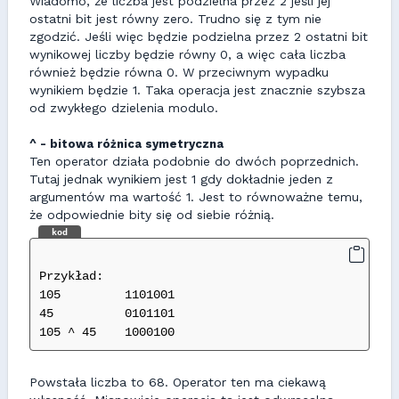
Wiadomo, że liczba jest podzielna przez 2 jeśli jej
ostatni bit jest równy zero. Trudno się z tym nie
zgodzić. Jeśli więc będzie podzielna przez 2 ostatni bit
wynikowej liczby będzie równy 0, a więc cała liczba
również będzie równa 0. W przeciwnym wypadku
wynikiem będzie 1. Taka operacja jest znacznie szybsza
od zwykłego dzielenia modulo.
^ - bitowa różnica symetryczna
Ten operator działa podobnie do dwóch poprzednich.
Tutaj jednak wynikiem jest 1 gdy dokładnie jeden z
argumentów ma wartość 1. Jest to równoważne temu,
że odpowiednie bity się od siebie różnią.
kod
Przykład:
105         1101001
45          0101101
105 ^ 45    1000100
Powstała liczba to 68. Operator ten ma ciekawą