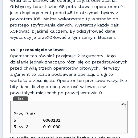
własność. Mianowicie operacja ta jest odwracalna.
Gdybyśmy teraz liczbę 68 potraktowali operatorem ^ i
jako drugi argument podali 45 to otrzymali byśmy z
powrotem 105. Można wykorzystać tę własność do
prostego szyfrowania danych. Wystarczy każdy bajt
XORować z jakimś kluczem. By odszyfrować dane
wystarczy je przeXORować z tym samym kluczem.
<< - przesunięcie w lewo
Operator ten również przyjmuje 2 argumenty. Jego
działanie jednak znacząco różni się od przedstawionych
przed chwilą trzech operatorów bitowych. Pierwszy
argument to liczba poddawana operacji, drugi to
wartość przesunięcia. Operator ten przesuwa wszystkie
bity danej liczby o daną wartość w lewo, a w
powstałych miejscach po prawej wstawia 0.
kod
Przykład:
5           0000101
5 << 3      0101000
W wyniku tej operacji powstała liczba 40. Nie trudno