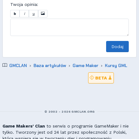
Twoja opinia:
b
i
u
Dodaj
GMCLAN
Baza artykułów
Game Maker
Kursy GML
BETA
© 2002 - 2026 GMCLAN.ORG
Game Makers' Clan
to serwis o programie GameMaker i nie
tylko. Tworzony jest od 24 lat przez społeczność z Polski,
która wspiera się w tworzeniu gier i programowaniu.