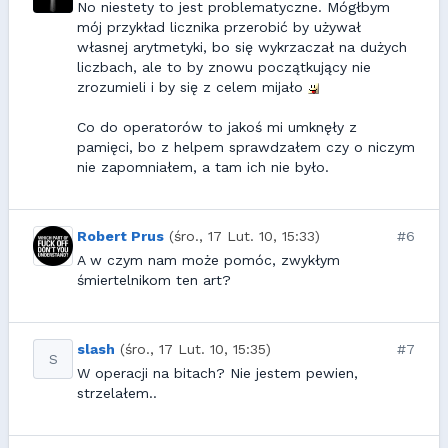
No niestety to jest problematyczne. Mógłbym
mój przykład licznika przerobić by używał
własnej arytmetyki, bo się wykrzaczał na dużych
liczbach, ale to by znowu początkujący nie
zrozumieli i by się z celem mijało
Co do operatorów to jakoś mi umknęły z
pamięci, bo z helpem sprawdzałem czy o niczym
nie zapomniałem, a tam ich nie było.
Robert Prus
(śro., 17 Lut. 10, 15:33)
#6
A w czym nam może pomóc, zwykłym
śmiertelnikom ten art?
slash
(śro., 17 Lut. 10, 15:35)
#7
S
W operacji na bitach? Nie jestem pewien,
strzelałem..