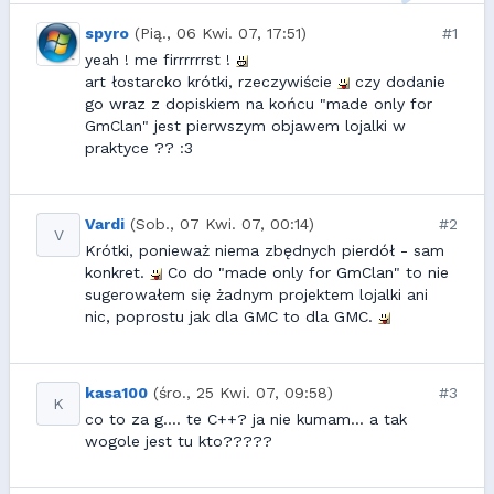
spyro
(Pią., 06 Kwi. 07, 17:51)
#1
yeah ! me firrrrrrst !
art łostarcko krótki, rzeczywiście
czy dodanie
go wraz z dopiskiem na końcu "made only for
GmClan" jest pierwszym objawem lojalki w
praktyce ?? :3
Vardi
(Sob., 07 Kwi. 07, 00:14)
#2
V
Krótki, ponieważ niema zbędnych pierdół - sam
konkret.
Co do "made only for GmClan" to nie
sugerowałem się żadnym projektem lojalki ani
nic, poprostu jak dla GMC to dla GMC.
kasa100
(śro., 25 Kwi. 07, 09:58)
#3
K
co to za g.... te C++? ja nie kumam... a tak
wogole jest tu kto?????