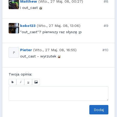
Matthew
(Wto., 27 Maj. 08, 00:27)
#8
i out_cast
koko123
(Wto., 27 Maj. 08, 13:06)
#9
"out_cast"? pierwszy raz słyszę ;p
Pieter
(Wto., 27 Maj. 08, 16:55)
#10
P
out_cast - wyrzutek
Twoja opinia:
b
i
u
Dodaj