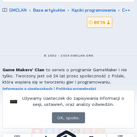
GMCLAN
Baza artykułów
Kąciki programowania
C++
BETA
© 2002 - 2026 GMCLAN.ORG
Game Makers' Clan
to serwis o programie GameMaker i nie
tylko. Tworzony jest od 24 lat przez społeczność z Polski,
która wspiera się w tworzeniu gier i programowaniu.
Informacje o ciasteczkach
|
Polityka prywatności
|
Redakcja & kontakt
Używamy ciasteczek do zapisywania informacji o
Wszelkie prawa zastrzeżone. Kopiowanie materiałów bez zgody
sesji, ustawień, oraz analizy odwiedzin.
redakcji zabronione!
© 2002-2017 Ranmus, © 2017-2026
{=|=} fable_inside();
OK, spoko.
ZNAJDZIESZ NAS TAKŻE NA: