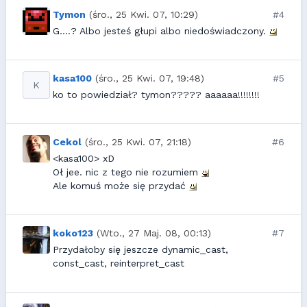
Tymon
(śro., 25 Kwi. 07, 10:29)
#4
G....? Albo jesteś głupi albo niedoświadczony.
kasa100
(śro., 25 Kwi. 07, 19:48)
#5
K
ko to powiedział? tymon????? aaaaaa!!!!!!!!
Cekol
(śro., 25 Kwi. 07, 21:18)
#6
<kasa100> xD
Oł jee. nic z tego nie rozumiem
Ale komuś może się przydać
koko123
(Wto., 27 Maj. 08, 00:13)
#7
Przydałoby się jeszcze dynamic_cast,
const_cast, reinterpret_cast