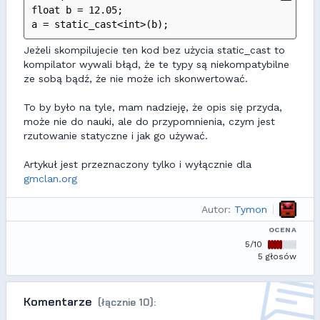
float b = 12.05;
a = static_cast<int>(b);
Jeżeli skompilujecie ten kod bez użycia static_cast to
kompilator wywali błąd, że te typy są niekompatybilne
ze sobą bądź, że nie może ich skonwertować.
To by było na tyle, mam nadzieję, że opis się przyda,
może nie do nauki, ale do przypomnienia, czym jest
rzutowanie statyczne i jak go używać.
Artykuł jest przeznaczony tylko i wyłącznie dla
gmclan.org
Autor:
Tymon
OCENA
5/10
5 głosów
Komentarze
(łącznie 10):