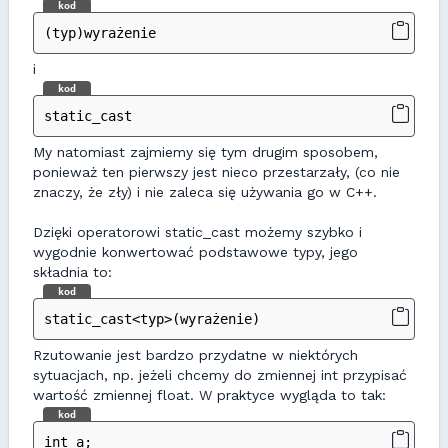
kod
(typ)wyrażenie
i
kod
static_cast
My natomiast zajmiemy się tym drugim sposobem,
ponieważ ten pierwszy jest nieco przestarzały, (co nie
znaczy, że zły) i nie zaleca się używania go w C++.
Dzięki operatorowi static_cast możemy szybko i
wygodnie konwertować podstawowe typy, jego
składnia to:
kod
static_cast<typ>(wyrażenie)
Rzutowanie jest bardzo przydatne w niektórych
sytuacjach, np. jeżeli chcemy do zmiennej int przypisać
wartość zmiennej float. W praktyce wygląda to tak:
kod
int a;