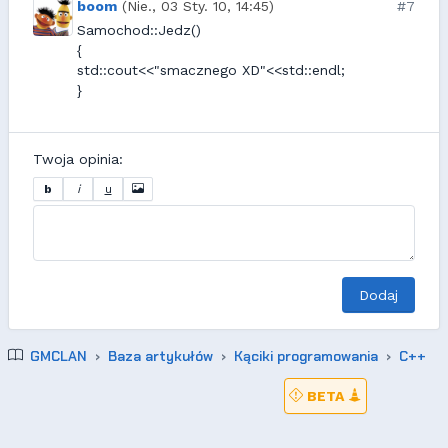
boom
(Nie., 03 Sty. 10, 14:45)
#7
Samochod::Jedz()
{
std::cout<<"smacznego XD"<<std::endl;
}
Twoja opinia:
b
i
u
Dodaj
GMCLAN
Baza artykułów
Kąciki programowania
C++
BETA