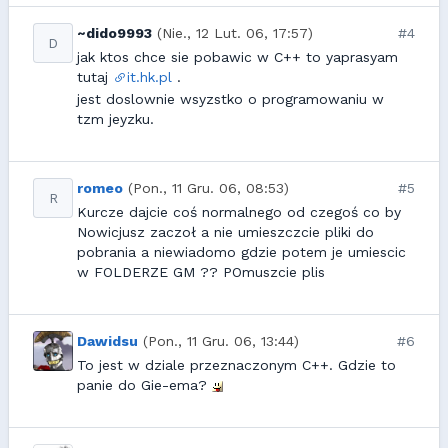
~dido9993
(Nie., 12 Lut. 06, 17:57)
#4
D
jak ktos chce sie pobawic w C++ to yaprasyam
tutaj
it.hk.pl
.
jest doslownie wsyzstko o programowaniu w
tzm jeyzku.
romeo
(Pon., 11 Gru. 06, 08:53)
#5
R
Kurcze dajcie coś normalnego od czegoś co by
Nowicjusz zaczoł a nie umieszczcie pliki do
pobrania a niewiadomo gdzie potem je umiescic
w FOLDERZE GM ?? POmuszcie plis
Dawidsu
(Pon., 11 Gru. 06, 13:44)
#6
To jest w dziale przeznaczonym C++. Gdzie to
panie do Gie-ema?