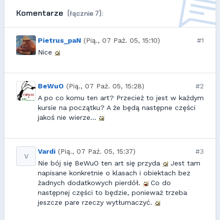
Komentarze
(łącznie 7):
Pietrus_paN
(Pią., 07 Paź. 05, 15:10)
#1
Nice
BeWuO
(Pią., 07 Paź. 05, 15:28)
#2
A po co komu ten art? Przecież to jest w każdym
kursie na początku? A że będą następne części
jakoś nie wierze...
Vardi
(Pią., 07 Paź. 05, 15:37)
#3
V
Nie bój się BeWuO ten art się przyda
Jest tam
napisane konkretnie o klasach i obiektach bez
żadnych dodatkowych pierdół.
Co do
następnej części to będzie, ponieważ trzeba
jeszcze pare rzeczy wytłumaczyć.