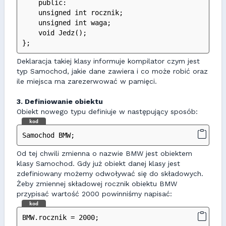
    public:
    unsigned int rocznik;
    unsigned int waga;
    void Jedz();
};
Deklaracja takiej klasy informuje kompilator czym jest
typ Samochod, jakie dane zawiera i co może robić oraz
ile miejsca ma zarezerwować w pamięci.
3. Definiowanie obiektu
Obiekt nowego typu definiuje w następujący sposób:
kod
Samochod BMW;
Od tej chwili zmienna o nazwie BMW jest obiektem
klasy Samochod. Gdy już obiekt danej klasy jest
zdefiniowany możemy odwoływać się do składowych.
Żeby zmiennej składowej rocznik obiektu BMW
przypisać wartość 2000 powinniśmy napisać:
kod
BMW.rocznik = 2000;