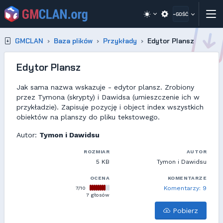
~GOŚĆ
GMCLAN
Baza plików
Przykłady
Edytor Plansz
Edytor Plansz
Jak sama nazwa wskazuje - edytor plansz. Zrobiony
przez Tymona (skrypty) i Dawidsa (umieszczenie ich w
przykładzie). Zapisuje pozycję i object index wszystkich
obiektów na planszy do pliku tekstowego.
Autor:
Tymon i Dawidsu
ROZMIAR
AUTOR
5 KB
Tymon i Dawidsu
OCENA
KOMENTARZE
7/10
Komentarzy: 9
7 głosów
Pobierz