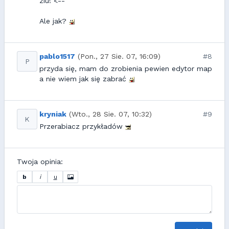
ziu! <--
Ale jak?
pablo1517
(Pon., 27 Sie. 07, 16:09)
#8
P
przyda się, mam do zrobienia pewien edytor map
a nie wiem jak się zabrać
kryniak
(Wto., 28 Sie. 07, 10:32)
#9
K
Przerabiacz przykładów
Twoja opinia:
b
i
u