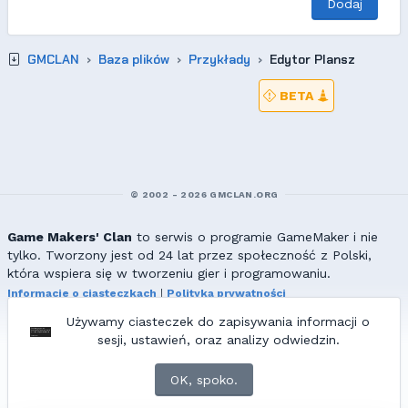
Dodaj
GMCLAN
Baza plików
Przykłady
Edytor Plansz
BETA
© 2002 - 2026 GMCLAN.ORG
Game Makers' Clan
to serwis o programie GameMaker i nie
tylko. Tworzony jest od 24 lat przez społeczność z Polski,
która wspiera się w tworzeniu gier i programowaniu.
Informacje o ciasteczkach
|
Polityka prywatności
|
Redakcja & kontakt
Używamy ciasteczek do zapisywania informacji o
Wszelkie prawa zastrzeżone. Kopiowanie materiałów bez zgody
sesji, ustawień, oraz analizy odwiedzin.
redakcji zabronione!
© 2002-2017 Ranmus, © 2017-2026
{=|=} fable_inside();
OK, spoko.
ZNAJDZIESZ NAS TAKŻE NA: