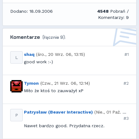
Dodano: 18.09.2006
4548
Pobrań /
Komentarzy: 9
Komentarze
(łącznie 9):
shaq
(śro., 20 Wrz. 06, 13:15)
#1
L
good work :-)
Tymon
(Czw., 21 Wrz. 06, 12:14)
#2
Miło że ktoś to zauważył xP
Patrysław (Beaver Interactive)
(Nie., 01 Paź. 06, 09:16)
P
#3
Nawet bardzo good. Przydatna rzecz.