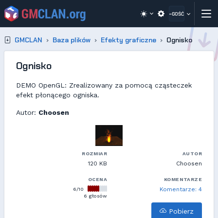
~GOŚĆ
GMCLAN
Baza plików
Efekty graficzne
Ognisko
Ognisko
DEMO OpenGL: Zrealizowany za pomocą cząsteczek
efekt płonącego ogniska.
Autor:
Choosen
ROZMIAR
AUTOR
120 KB
Choosen
OCENA
KOMENTARZE
6/10
Komentarze: 4
6 głosów
Pobierz