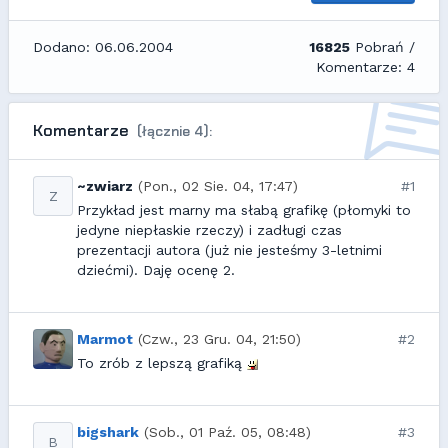
Dodano: 06.06.2004
16825
Pobrań /
Komentarze: 4
Komentarze
(łącznie 4):
~zwiarz
(Pon., 02 Sie. 04, 17:47)
#1
Z
Przykład jest marny ma słabą grafikę (płomyki to
jedyne niepłaskie rzeczy) i zadługi czas
prezentacji autora (już nie jesteśmy 3-letnimi
dziećmi). Daję ocenę 2.
Marmot
(Czw., 23 Gru. 04, 21:50)
#2
To zrób z lepszą grafiką
bigshark
(Sob., 01 Paź. 05, 08:48)
#3
B