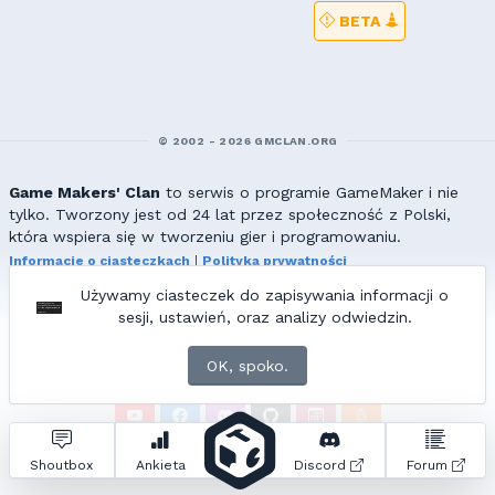
BETA
© 2002 - 2026 GMCLAN.ORG
Game Makers' Clan
to serwis o programie GameMaker i nie
tylko. Tworzony jest od 24 lat przez społeczność z Polski,
która wspiera się w tworzeniu gier i programowaniu.
Informacje o ciasteczkach
|
Polityka prywatności
|
Redakcja & kontakt
Używamy ciasteczek do zapisywania informacji o
Wszelkie prawa zastrzeżone. Kopiowanie materiałów bez zgody
sesji, ustawień, oraz analizy odwiedzin.
redakcji zabronione!
© 2002-2017 Ranmus, © 2017-2026
{=|=} fable_inside();
OK, spoko.
ZNAJDZIESZ NAS TAKŻE NA:
Zapytań do bazy:
31
• Czas generowania:
0.96
s.
Shoutbox
Ankieta
Discord
Forum