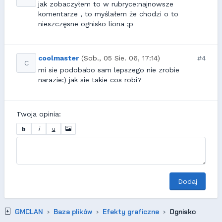
jak zobaczyłem to w rubryce:najnowsze
komentarze , to myślałem że chodzi o to
nieszczęsne ognisko liona ;p
coolmaster
(Sob., 05 Sie. 06, 17:14)
#4
C
mi sie podobabo sam lepszego nie zrobie
narazie:) jak sie takie cos robi?
Twoja opinia:
b
i
u
Dodaj
GMCLAN
Baza plików
Efekty graficzne
Ognisko