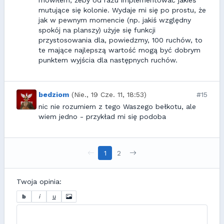
mówiłem, żeby od razu implementować jakieś
mutujące się kolonie. Wydaje mi się po prostu, że
jak w pewnym momencie (np. jakiś względny
spokój na planszy) użyje się funkcji
przystosowania dla, powiedzmy, 100 ruchów, to
te mające najlepszą wartość mogą być dobrym
punktem wyjścia dla następnych ruchów.
bedziom
(Nie., 19 Cze. 11, 18:53)
#15
nic nie rozumiem z tego Waszego bełkotu, ale
wiem jedno - przykład mi się podoba
1
2
Twoja opinia:
b
i
u