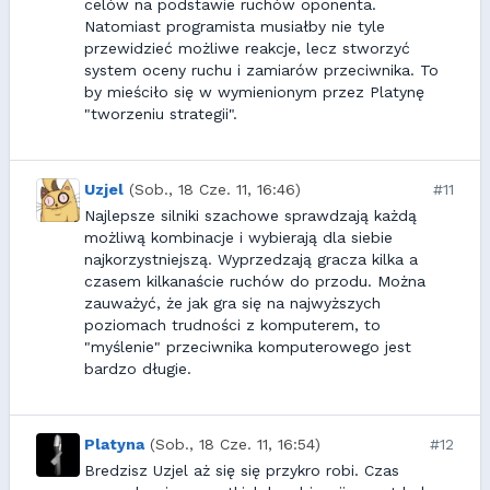
celów na podstawie ruchów oponenta.
Natomiast programista musiałby nie tyle
przewidzieć możliwe reakcje, lecz stworzyć
system oceny ruchu i zamiarów przeciwnika. To
by mieściło się w wymienionym przez Platynę
"tworzeniu strategii".
Uzjel
(Sob., 18 Cze. 11, 16:46)
#11
Najlepsze silniki szachowe sprawdzają każdą
możliwą kombinacje i wybierają dla siebie
najkorzystniejszą. Wyprzedzają gracza kilka a
czasem kilkanaście ruchów do przodu. Można
zauważyć, że jak gra się na najwyższych
poziomach trudności z komputerem, to
"myślenie" przeciwnika komputerowego jest
bardzo długie.
Platyna
(Sob., 18 Cze. 11, 16:54)
#12
Bredzisz Uzjel aż się się przykro robi. Czas