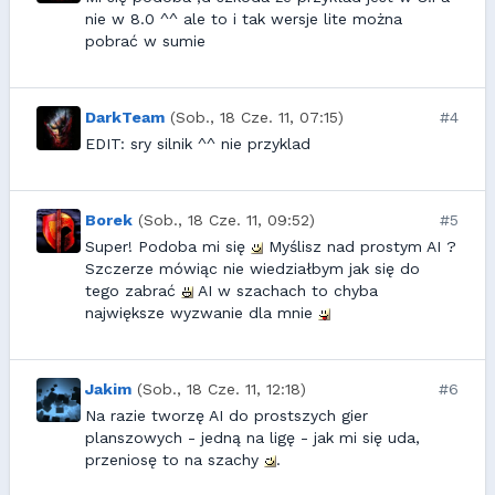
nie w 8.0 ^^ ale to i tak wersje lite można
pobrać w sumie
DarkTeam
(Sob., 18 Cze. 11, 07:15)
#4
EDIT: sry silnik ^^ nie przyklad
Borek
(Sob., 18 Cze. 11, 09:52)
#5
Super! Podoba mi się
Myślisz nad prostym AI ?
Szczerze mówiąc nie wiedziałbym jak się do
tego zabrać
AI w szachach to chyba
największe wyzwanie dla mnie
Jakim
(Sob., 18 Cze. 11, 12:18)
#6
Na razie tworzę AI do prostszych gier
planszowych - jedną na ligę - jak mi się uda,
przeniosę to na szachy
.