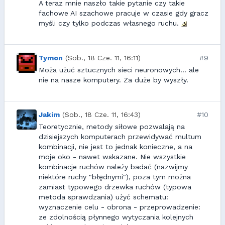
A teraz mnie naszło takie pytanie czy takie
fachowe AI szachowe pracuje w czasie gdy gracz
myśli czy tylko podczas własnego ruchu.
Tymon
(Sob., 18 Cze. 11, 16:11)
#9
Moża użuć sztucznych sieci neuronowych... ale
nie na nasze komputery. Za duże by wyszły.
Jakim
(Sob., 18 Cze. 11, 16:43)
#10
Teoretycznie, metody siłowe pozwalają na
dzisiejszych komputerach przewidywać multum
kombinacji, nie jest to jednak konieczne, a na
moje oko - nawet wskazane. Nie wszystkie
kombinacje ruchów należy badać (nazwijmy
niektóre ruchy "błędnymi"), poza tym można
zamiast typowego drzewka ruchów (typowa
metoda sprawdzania) użyć schematu:
wyznaczenie celu - obrona - przeprowadzenie:
ze zdolnością płynnego wytyczania kolejnych