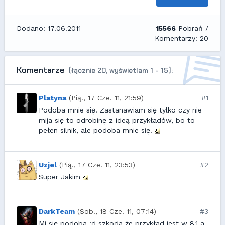
Dodano: 17.06.2011
15566
Pobrań /
Komentarzy: 20
Komentarze
(łącznie 20, wyświetlam 1 - 15):
Platyna
(Pią., 17 Cze. 11, 21:59)
#1
Podoba mnie się. Zastanawiam się tylko czy nie
mija się to odrobinę z ideą przykładów, bo to
pełen silnik, ale podoba mnie się.
Uzjel
(Pią., 17 Cze. 11, 23:53)
#2
Super Jakim
DarkTeam
(Sob., 18 Cze. 11, 07:14)
#3
Mi się podoba ;d szkoda że przykład jest w 8.1 a