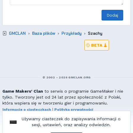
Dodaj
GMCLAN
Baza plików
Przykłady
Szachy
BETA
© 2002 - 2026 GMCLAN.ORG
Game Makers' Clan
to serwis o programie GameMaker i nie
tylko. Tworzony jest od 24 lat przez społeczność z Polski,
która wspiera się w tworzeniu gier i programowaniu.
Informacje o ciasteczkach
|
Polityka prywatności
|
Redakcja & kontakt
Używamy ciasteczek do zapisywania informacji o
Wszelkie prawa zastrzeżone. Kopiowanie materiałów bez zgody
sesji, ustawień, oraz analizy odwiedzin.
redakcji zabronione!