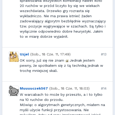
sprawdzania wszystkich kombinacji nawet koło
20 ruchów w przód liczyło by się we wiekach
wszechświata. Drzewko gry rozrasta się
wykładniczo. Nie ma prawa istnieć żaden
zadowalający algorytm bezbłędnie wyznaczający
tzw. pozycje wygrywające w szachach. Są tylko i
wyłącznie odpowiednio dobre heurystyki. Jakim
to w miarę dobrze wyjaśnił.
Uzjel
(Sob., 18 Cze. 11, 17:49)
#13
OK sorry, już się nie znam
Jednak jestem
pewny, że spotkałem się z tą techniką jednak w
trochę mniejszej skali.
Muuuuczek567
(Sob., 18 Cze. 11, 18:03)
#14
W warcabach to może by przeszło, a i to tylko
na 10 ruchów do przodu.
Mówiąc o algorytmach genetycznych, miałem na
myśli użycie funkcji przystosowania. Nie