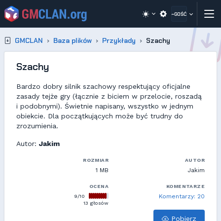
~GOŚĆ
GMCLAN
Baza plików
Przykłady
Szachy
Szachy
Bardzo dobry silnik szachowy respektujący oficjalne
zasady tejże gry (łącznie z biciem w przelocie, roszadą
i podobnymi). Świetnie napisany, wszystko w jednym
obiekcie. Dla początkujących może być trudny do
zrozumienia.
Autor:
Jakim
ROZMIAR
AUTOR
1 MB
Jakim
OCENA
KOMENTARZE
9/10
Komentarzy: 20
13 głosów
Pobierz