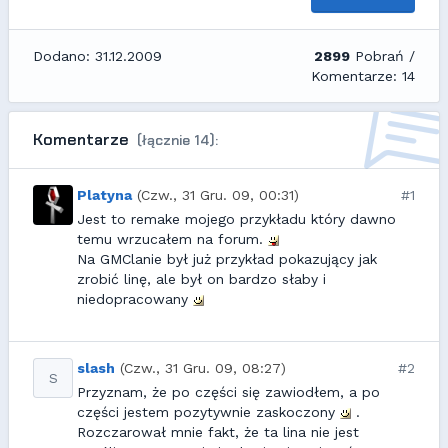
Dodano: 31.12.2009
2899
Pobrań /
Komentarze: 14
Komentarze
(łącznie 14):
Platyna
(Czw., 31 Gru. 09, 00:31)
#1
Jest to remake mojego przykładu który dawno
temu wrzucałem na forum.
Na GMClanie był już przykład pokazujący jak
zrobić linę, ale był on bardzo słaby i
niedopracowany
slash
(Czw., 31 Gru. 09, 08:27)
#2
S
Przyznam, że po części się zawiodłem, a po
części jestem pozytywnie zaskoczony
.
Rozczarował mnie fakt, że ta lina nie jest