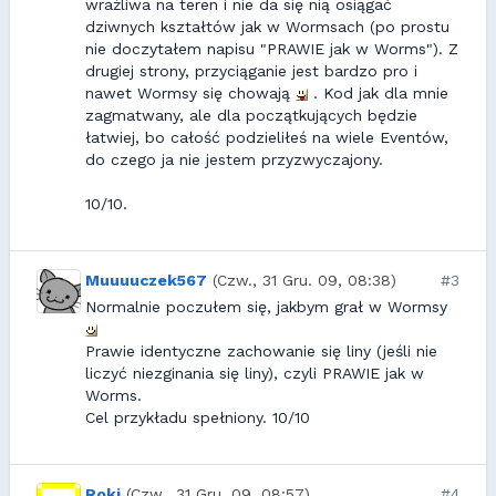
wrażliwa na teren i nie da się nią osiągać
dziwnych kształtów jak w Wormsach (po prostu
nie doczytałem napisu "PRAWIE jak w Worms"). Z
drugiej strony, przyciąganie jest bardzo pro i
nawet Wormsy się chowają
. Kod jak dla mnie
zagmatwany, ale dla początkujących będzie
łatwiej, bo całość podzieliłeś na wiele Eventów,
do czego ja nie jestem przyzwyczajony.
10/10.
Muuuuczek567
(Czw., 31 Gru. 09, 08:38)
#3
Normalnie poczułem się, jakbym grał w Wormsy
Prawie identyczne zachowanie się liny (jeśli nie
liczyć niezginania się liny), czyli PRAWIE jak w
Worms.
Cel przykładu spełniony. 10/10
Roki
(Czw., 31 Gru. 09, 08:57)
#4