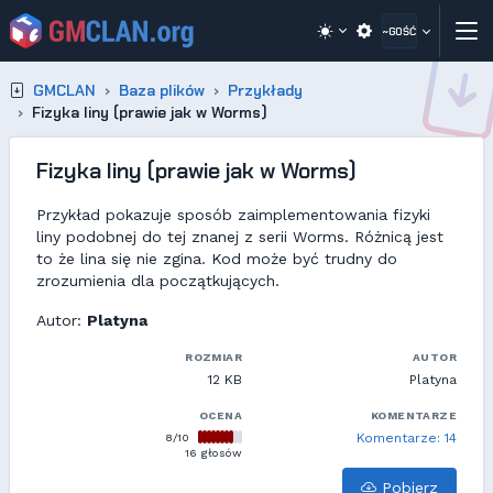
~GOŚĆ
GMCLAN
Baza plików
Przykłady
Fizyka liny (prawie jak w Worms)
Fizyka liny (prawie jak w Worms)
Przykład pokazuje sposób zaimplementowania fizyki
liny podobnej do tej znanej z serii Worms. Różnicą jest
to że lina się nie zgina. Kod może być trudny do
zrozumienia dla początkujących.
Autor:
Platyna
ROZMIAR
AUTOR
12 KB
Platyna
OCENA
KOMENTARZE
8/10
Komentarze: 14
16 głosów
Pobierz