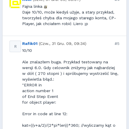
Fajna linka
Daje 10/10, może kiedyś użyje, a stary przykład,
tworzyłeś chyba dla mojego starego konta, CP-
Player, jak chciałem robić Liero ;p
Rafik01
(Czw., 31 Gru. 09, 09:34)
#5
R
10/10
Ale znalazłem buga. Przykład testowany na
wersji 6.0. Gdy celownik zniżymy jak najbardziej
w dół ( 270 stopni ) i spróbujemy wystrzelić linę,
wyświetla błąd.:
"ERROR in
action number 1
of End Step Event
for object player:
Error in code at line 12:
kat=((v+a/2)/(2*pi*len))*360; //wyliczamy kąt o