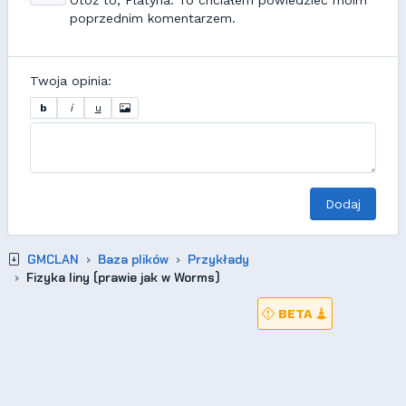
Otóż to, Platyna. To chciałem powiedzieć moim
poprzednim komentarzem.
Twoja opinia:
b
i
u
Dodaj
GMCLAN
Baza plików
Przykłady
Fizyka liny (prawie jak w Worms)
BETA