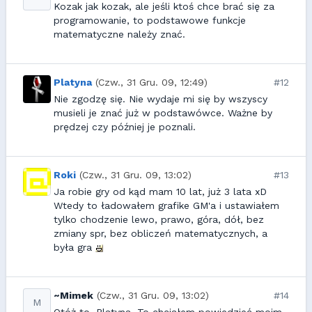
Kozak jak kozak, ale jeśli ktoś chce brać się za
programowanie, to podstawowe funkcje
matematyczne należy znać.
Platyna
(Czw., 31 Gru. 09, 12:49)
#12
Nie zgodzę się. Nie wydaje mi się by wszyscy
musieli je znać już w podstawówce. Ważne by
prędzej czy później je poznali.
Roki
(Czw., 31 Gru. 09, 13:02)
#13
Ja robie gry od kąd mam 10 lat, już 3 lata xD
Wtedy to ładowałem grafike GM'a i ustawiałem
tylko chodzenie lewo, prawo, góra, dół, bez
zmiany spr, bez obliczeń matematycznych, a
była gra
~Mimek
(Czw., 31 Gru. 09, 13:02)
#14
M