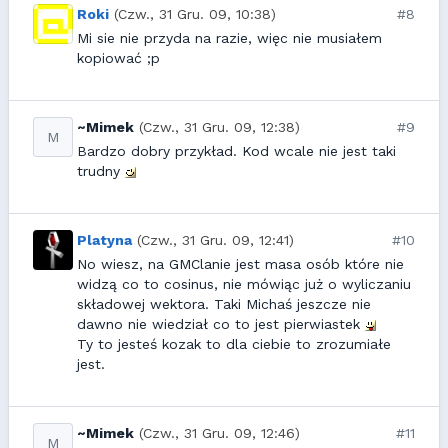
Roki
(Czw., 31 Gru. 09, 10:38)
#8
Mi sie nie przyda na razie, więc nie musiałem
kopiować ;p
~Mimek
(Czw., 31 Gru. 09, 12:38)
#9
M
Bardzo dobry przykład. Kod wcale nie jest taki
trudny
Platyna
(Czw., 31 Gru. 09, 12:41)
#10
No wiesz, na GMClanie jest masa osób które nie
widzą co to cosinus, nie mówiąc już o wyliczaniu
składowej wektora. Taki Michaś jeszcze nie
dawno nie wiedział co to jest pierwiastek
Ty to jesteś kozak to dla ciebie to zrozumiałe
jest.
~Mimek
(Czw., 31 Gru. 09, 12:46)
#11
M