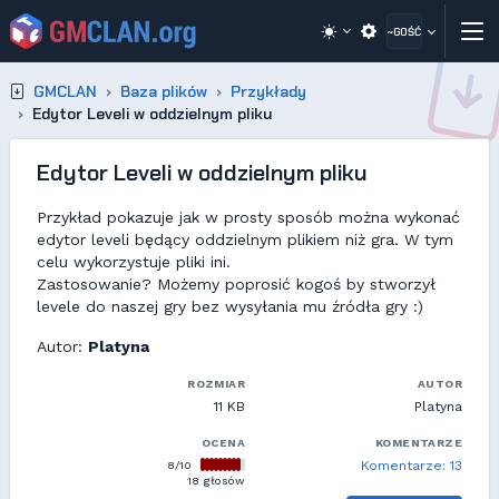
~GOŚĆ
GMCLAN
Baza plików
Przykłady
Edytor Leveli w oddzielnym pliku
Edytor Leveli w oddzielnym pliku
Przykład pokazuje jak w prosty sposób można wykonać
edytor leveli będący oddzielnym plikiem niż gra. W tym
celu wykorzystuje pliki ini.
Zastosowanie? Możemy poprosić kogoś by stworzył
levele do naszej gry bez wysyłania mu źródła gry :)
Autor:
Platyna
ROZMIAR
AUTOR
11 KB
Platyna
OCENA
KOMENTARZE
8/10
Komentarze: 13
18 głosów