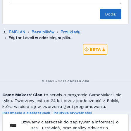
Dodaj
GMCLAN
Baza plików
Przykłady
Edytor Leveli w oddzielnym pliku
BETA
© 2002 - 2026 GMCLAN.ORG
Game Makers' Clan
to serwis o programie GameMaker i nie
tylko. Tworzony jest od 24 lat przez społeczność z Polski,
która wspiera się w tworzeniu gier i programowaniu.
Informacje o ciasteczkach
|
Polityka prywatności
|
Redakcja & kontakt
Używamy ciasteczek do zapisywania informacji o
Wszelkie prawa zastrzeżone. Kopiowanie materiałów bez zgody
sesji, ustawień, oraz analizy odwiedzin.
redakcji zabronione!