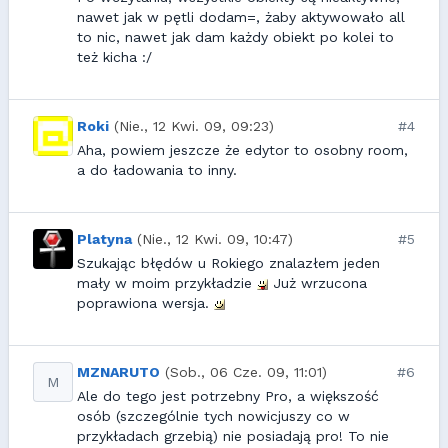
nawet jak w pętli dodam=, żaby aktywowało all
to nic, nawet jak dam każdy obiekt po kolei to
też kicha :/
Roki
(Nie., 12 Kwi. 09, 09:23)
#4
Aha, powiem jeszcze że edytor to osobny room,
a do ładowania to inny.
Platyna
(Nie., 12 Kwi. 09, 10:47)
#5
Szukając błędów u Rokiego znalazłem jeden
mały w moim przykładzie
Już wrzucona
poprawiona wersja.
MZNARUTO
(Sob., 06 Cze. 09, 11:01)
#6
M
Ale do tego jest potrzebny Pro, a większość
osób (szczególnie tych nowicjuszy co w
przykładach grzebią) nie posiadają pro! To nie