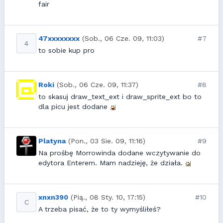
fair
47xxxxxxxx
(Sob., 06 Cze. 09, 11:03)
#7
4
to sobie kup pro
Roki
(Sob., 06 Cze. 09, 11:37)
#8
to skasuj draw_text_ext i draw_sprite_ext bo to
dla picu jest dodane
Platyna
(Pon., 03 Sie. 09, 11:16)
#9
Na prośbę Morrowinda dodane wczytywanie do
edytora Enterem. Mam nadzieję, że działa.
xnxn390
(Pią., 08 Sty. 10, 17:15)
#10
C
A trzeba pisać, że to ty wymyśliłeś?