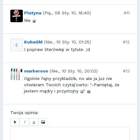
Platyna
(Pią., 08 Sty. 10, 18:40)
#11
Nie
KubaGM
(Nie., 10 Sty. 10, 01:35)
#12
E
I popraw literówkę w tytule. ;d
markeroos
(Nie., 10 Sty. 10, 20:02)
#13
Ogolnie fajny przykladzik, no ale ja juz nie
otwieram Twoich czytaj'owto: "-Pamiętaj, że
jestem mądry i przystojny
"
Twoja opinia:
b
i
u