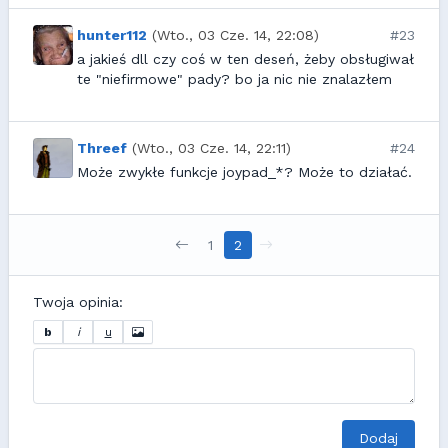
hunter112
(Wto., 03 Cze. 14, 22:08)
#23
a jakieś dll czy coś w ten deseń, żeby obsługiwał
te "niefirmowe" pady? bo ja nic nie znalazłem
Threef
(Wto., 03 Cze. 14, 22:11)
#24
Może zwykłe funkcje joypad_*? Może to działać.
1
2
Twoja opinia:
b
i
u
Dodaj