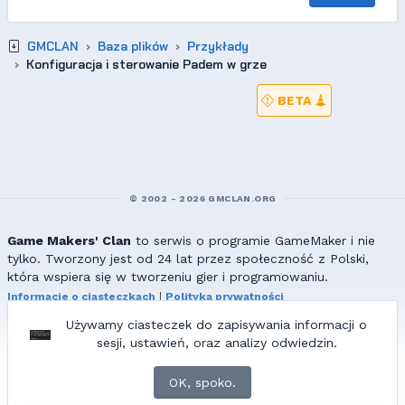
GMCLAN
Baza plików
Przykłady
Konfiguracja i sterowanie Padem w grze
BETA
© 2002 - 2026 GMCLAN.ORG
Game Makers' Clan
to serwis o programie GameMaker i nie
tylko. Tworzony jest od 24 lat przez społeczność z Polski,
która wspiera się w tworzeniu gier i programowaniu.
Informacje o ciasteczkach
|
Polityka prywatności
|
Redakcja & kontakt
Używamy ciasteczek do zapisywania informacji o
Wszelkie prawa zastrzeżone. Kopiowanie materiałów bez zgody
sesji, ustawień, oraz analizy odwiedzin.
redakcji zabronione!
© 2002-2017 Ranmus, © 2017-2026
{=|=} fable_inside();
OK, spoko.
ZNAJDZIESZ NAS TAKŻE NA: