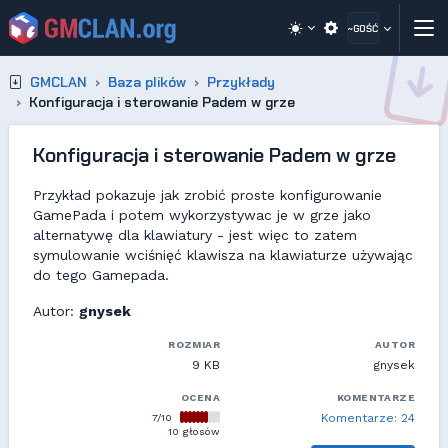
~GOŚĆ
GMCLAN
Baza plików
Przykłady
Konfiguracja i sterowanie Padem w grze
Konfiguracja i sterowanie Padem w grze
Przykład pokazuje jak zrobić proste konfigurowanie
GamePada i potem wykorzystywac je w grze jako
alternatywę dla klawiatury - jest więc to zatem
symulowanie wciśnięć klawisza na klawiaturze używając
do tego Gamepada.
Autor:
gnysek
ROZMIAR
AUTOR
9 KB
gnysek
OCENA
KOMENTARZE
7/10
Komentarze: 24
10 głosów