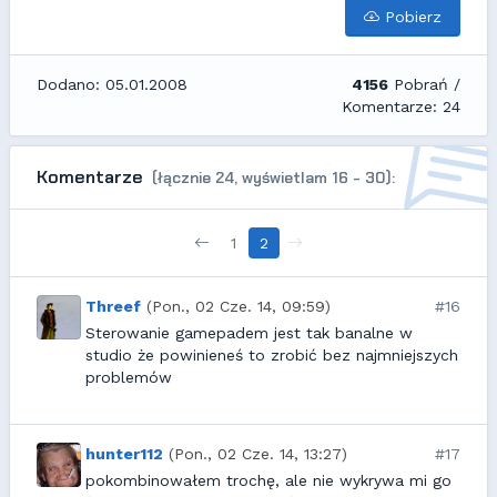
Pobierz
Dodano: 05.01.2008
4156
Pobrań /
Komentarze: 24
Komentarze
(łącznie 24, wyświetlam 16 - 30):
1
2
Threef
(Pon., 02 Cze. 14, 09:59)
#16
Sterowanie gamepadem jest tak banalne w
studio że powinieneś to zrobić bez najmniejszych
problemów
hunter112
(Pon., 02 Cze. 14, 13:27)
#17
pokombinowałem trochę, ale nie wykrywa mi go