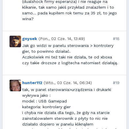
(dualshock firmy esperanza) i nie reaguje na
klikanie, tak samo jakiś przykład znalazłem i to
samo... pada kupiłem rok temu za 35 zł, to jego
wina?
gnysek
(Pon., 02 Cze. 14, 13:49)
#18
Jak go widzi w panelu sterowania > kontrolery
gier, to powinno działać.
Aczkolwiek mi też taki nie działa, te od xboxa
czy takie drozsze z logitecha natomiast działają.
hunter112
(Wto., 03 Cze. 14, 06:34)
#19
tak, w panel sterowania>urządzenia i drukarki
wykrywa jako :
model : USB Gamepad
kategoria: kontrolery gier
i chyba nie działa dla tego, że gdy na starcie
zainstalowałem sterownik z płyty to nic nie
działało dopiero w panelu kliknąłem