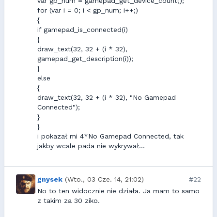
var gp_num = gamepad_get_device_count();
for (var i = 0; i < gp_num; i++;)
{
if gamepad_is_connected(i)
{
draw_text(32, 32 + (i * 32),
gamepad_get_description(i));
}
else
{
draw_text(32, 32 + (i * 32), "No Gamepad
Connected");
}
}
i pokazał mi 4*No Gamepad Connected, tak
jakby wcale pada nie wykrywał...
gnysek
(Wto., 03 Cze. 14, 21:02)
#22
No to ten widocznie nie działa. Ja mam to samo
z takim za 30 ziko.