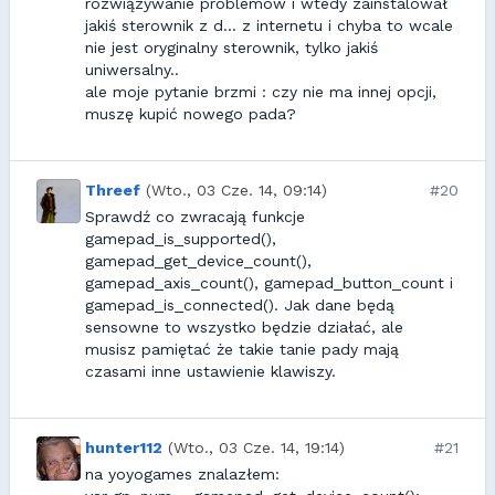
rozwiązywanie problemów i wtedy zainstalował
jakiś sterownik z d... z internetu i chyba to wcale
nie jest oryginalny sterownik, tylko jakiś
uniwersalny..
ale moje pytanie brzmi : czy nie ma innej opcji,
muszę kupić nowego pada?
Threef
(Wto., 03 Cze. 14, 09:14)
#20
Sprawdź co zwracają funkcje
gamepad_is_supported(),
gamepad_get_device_count(),
gamepad_axis_count(), gamepad_button_count i
gamepad_is_connected(). Jak dane będą
sensowne to wszystko będzie działać, ale
musisz pamiętać że takie tanie pady mają
czasami inne ustawienie klawiszy.
hunter112
(Wto., 03 Cze. 14, 19:14)
#21
na yoyogames znalazłem: