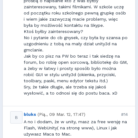
prośbą o napisanie kto z was byłby
zainteresowany, takimi filmikami. W szkole uczę
od początku roku szkolnego pewną grupkę osób
i wiem jakie zazwyczaj macie problemy, więc
była by możliwość kontaktu na Skype.
Ktoś byłby zainteresowany?
No i pytanie do cb gnysek, czy była by szansa po
uzgodnieniu z tobą na mały dział unity3d na
gmclanie.
Jak by co pisz na PW bo teraz i tak siedzę na
forum, bo robię open sorcową, bibliotekę do GM,
a żeby w łatwy i prosty sposób było można
robić GUI w stylu unity3d (okienka, przyciski,
toolbary, paski, menu edytor tekstu itd.)
Sry, że takie długie, ale trzeba się jakoś
wysłowić, a to odnosi się do postu baca. xD
bluks
(Pią., 09 Mar. 12, 17:47)
#14
B
A no i dodam, że w unity, masz za free wersję na
Flash, WebUnity( na stronę www), Linux i jak
używasz Maca to Mac.