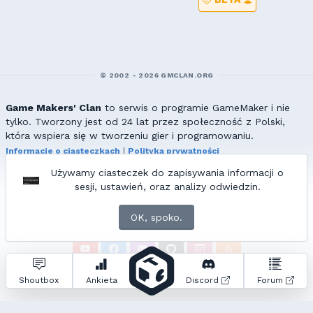
© 2002 - 2026 GMCLAN.ORG
Game Makers' Clan
to serwis o programie GameMaker i nie
tylko. Tworzony jest od 24 lat przez społeczność z Polski,
która wspiera się w tworzeniu gier i programowaniu.
Informacje o ciasteczkach
|
Polityka prywatności
|
Redakcja & kontakt
Używamy ciasteczek do zapisywania informacji o
Wszelkie prawa zastrzeżone. Kopiowanie materiałów bez zgody
sesji, ustawień, oraz analizy odwiedzin.
redakcji zabronione!
© 2002-2017 Ranmus, © 2017-2026
{=|=} fable_inside();
OK, spoko.
ZNAJDZIESZ NAS TAKŻE NA:
Zapytań do bazy:
22
• Czas generowania:
0.10
s.
Shoutbox
Ankieta
Discord
Forum