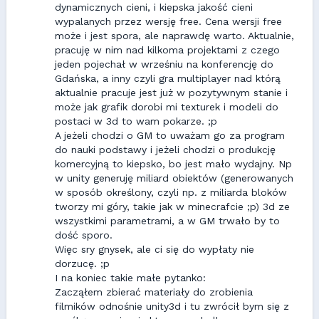
dynamicznych cieni, i kiepska jakość cieni
wypalanych przez wersję free. Cena wersji free
może i jest spora, ale naprawdę warto. Aktualnie,
pracuję w nim nad kilkoma projektami z czego
jeden pojechał w wrześniu na konferencję do
Gdańska, a inny czyli gra multiplayer nad którą
aktualnie pracuje jest już w pozytywnym stanie i
może jak grafik dorobi mi texturek i modeli do
postaci w 3d to wam pokarze. ;p
A jeżeli chodzi o GM to uważam go za program
do nauki podstawy i jeżeli chodzi o produkcję
komercyjną to kiepsko, bo jest mało wydajny. Np
w unity generuję miliard obiektów (generowanych
w sposób określony, czyli np. z miliarda bloków
tworzy mi góry, takie jak w minecrafcie ;p) 3d ze
wszystkimi parametrami, a w GM trwało by to
dość sporo.
Więc sry gnysek, ale ci się do wypłaty nie
dorzucę. ;p
I na koniec takie małe pytanko:
Zacząłem zbierać materiały do zrobienia
filmików odnośnie unity3d i tu zwrócił bym się z