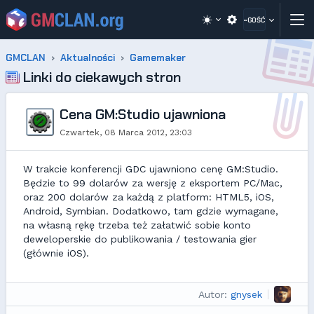
~GOŚĆ
GMCLAN
Aktualności
Gamemaker
Linki do ciekawych stron
Cena GM:Studio ujawniona
Czwartek, 08 Marca 2012, 23:03
W trakcie konferencji GDC ujawniono cenę GM:Studio.
Będzie to 99 dolarów za wersję z eksportem PC/Mac,
oraz 200 dolarów za każdą z platform: HTML5, iOS,
Android, Symbian. Dodatkowo, tam gdzie wymagane,
na własną rękę trzeba też załatwić sobie konto
deweloperskie do publikowania / testowania gier
(głównie iOS).
Autor:
gnysek