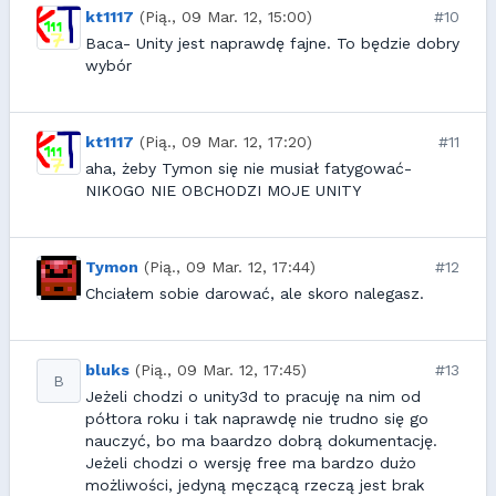
kt1117
(Pią., 09 Mar. 12, 15:00)
#10
Baca- Unity jest naprawdę fajne. To będzie dobry
wybór
kt1117
(Pią., 09 Mar. 12, 17:20)
#11
aha, żeby Tymon się nie musiał fatygować-
NIKOGO NIE OBCHODZI MOJE UNITY
Tymon
(Pią., 09 Mar. 12, 17:44)
#12
Chciałem sobie darować, ale skoro nalegasz.
bluks
(Pią., 09 Mar. 12, 17:45)
#13
B
Jeżeli chodzi o unity3d to pracuję na nim od
półtora roku i tak naprawdę nie trudno się go
nauczyć, bo ma baardzo dobrą dokumentację.
Jeżeli chodzi o wersję free ma bardzo dużo
możliwości, jedyną męczącą rzeczą jest brak