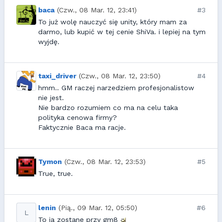
baca
(Czw., 08 Mar. 12, 23:41)
#3
To już wolę nauczyć się unity, który mam za
darmo, lub kupić w tej cenie ShiVa. i lepiej na tym
wyjdę.
taxi_driver
(Czw., 08 Mar. 12, 23:50)
#4
hmm.. GM raczej narzedziem profesjonalistow
nie jest.
Nie bardzo rozumiem co ma na celu taka
polityka cenowa firmy?
Faktycznie Baca ma racje.
Tymon
(Czw., 08 Mar. 12, 23:53)
#5
True, true.
lenin
(Pią., 09 Mar. 12, 05:50)
#6
L
To ja zostanę przy gm8