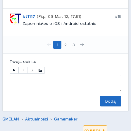
kt1117
(Pią., 09 Mar. 12, 17:51)
#15
Zapomniałeś o iOS i Android ostatnio
1
2
3
Twoja opinia:
b
i
u
Dodaj
GMCLAN
Aktualności
Gamemaker
BETA