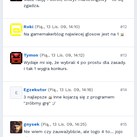
zgadza.
Roki
(Pią., 13 Lis. 09, 14:10)
#12
Na gamemakerblog najwiecej glosow jest na 1
Tymon
(Pią., 13 Lis. 09, 14:12)
#13
Wydaje mi się, że wybrali 4 po prostu dla zasady.
I tak 1 wygra konkurs.
Egzekutor
(Pią., 13 Lis. 09, 14:16)
#14
E
3 najlepsze
Inne kojarzą się z programem
"zróbmy grę" ;/
gnysek
(Pią., 13 Lis. 09, 14:25)
#15
Nie wiem czy zauważyliście, ale logo 4 to... jojo