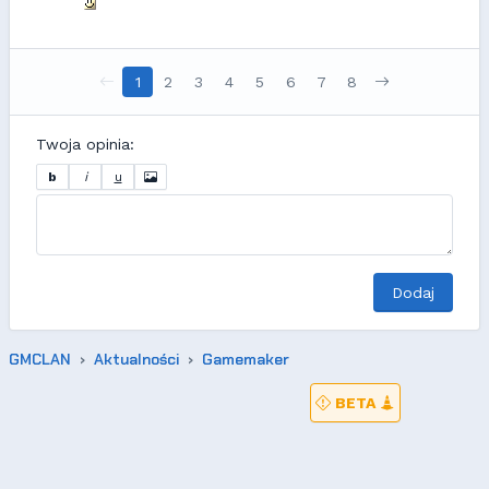
1
2
3
4
5
6
7
8
Twoja opinia:
b
i
u
Dodaj
GMCLAN
Aktualności
Gamemaker
BETA