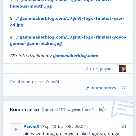
hideous-mouth.jpg
3.
gamemakerblog.com/.../gm8-logo-finalist-saw-
cd.jpg
4.
gamemakerblog.com/.../gm8-logo-finalist-yoyo-
games-game-maker.jpg
(Za info dziękujemy
gamemakerblog.com
)
Autor:
gnysek
Polubione przez: 0 osób
Komentarzy: 107
Komentarze
(łącznie 107, wyświetlam 1 - 15):
PsichiX
(Pią., 13 Lis. 09, 09:27)
#1
P
pierwsza i druga, pierwsza jako logotyp, druga