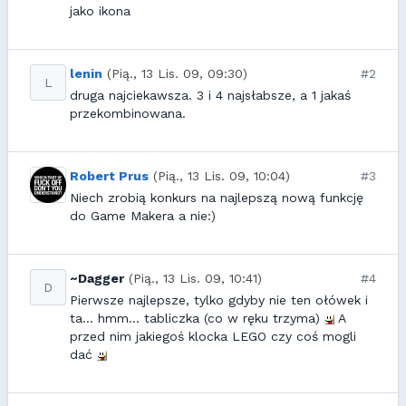
jako ikona
lenin
(Pią., 13 Lis. 09, 09:30)
#2
L
druga najciekawsza. 3 i 4 najsłabsze, a 1 jakaś
przekombinowana.
Robert Prus
(Pią., 13 Lis. 09, 10:04)
#3
Niech zrobią konkurs na najlepszą nową funkcję
do Game Makera a nie:)
~Dagger
(Pią., 13 Lis. 09, 10:41)
#4
D
Pierwsze najlepsze, tylko gdyby nie ten ołówek i
ta... hmm... tabliczka (co w ręku trzyma)
A
przed nim jakiegoś klocka LEGO czy coś mogli
dać