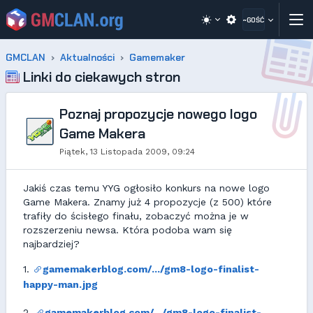
~GOŚĆ
GMCLAN
Aktualności
Gamemaker
Linki do ciekawych stron
Poznaj propozycje nowego logo
Game Makera
Piątek, 13 Listopada 2009, 09:24
Jakiś czas temu YYG ogłosiło konkurs na nowe logo
Game Makera. Znamy już 4 propozycje (z 500) które
trafiły do ścisłego finału, zobaczyć można je w
rozszerzeniu newsa. Która podoba wam się
najbardziej?
1.
gamemakerblog.com/.../gm8-logo-finalist-
happy-man.jpg
2.
gamemakerblog.com/.../gm8-logo-finalist-