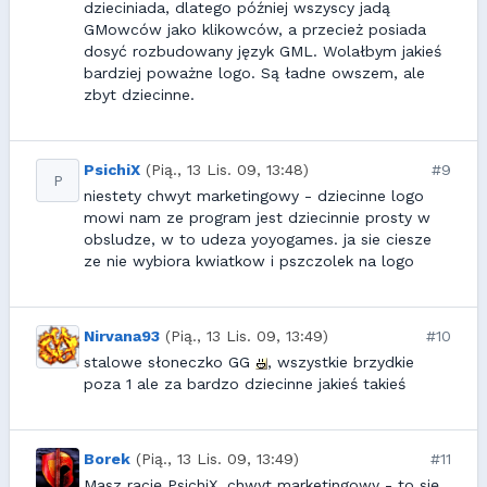
dzieciniada, dlatego później wszyscy jadą
GMowców jako klikowców, a przecież posiada
dosyć rozbudowany język GML. Wolałbym jakieś
bardziej poważne logo. Są ładne owszem, ale
zbyt dziecinne.
PsichiX
(Pią., 13 Lis. 09, 13:48)
#9
P
niestety chwyt marketingowy - dziecinne logo
mowi nam ze program jest dziecinnie prosty w
obsludze, w to udeza yoyogames. ja sie ciesze
ze nie wybiora kwiatkow i pszczolek na logo
Nirvana93
(Pią., 13 Lis. 09, 13:49)
#10
stalowe słoneczko GG
, wszystkie brzydkie
poza 1 ale za bardzo dziecinne jakieś takieś
Borek
(Pią., 13 Lis. 09, 13:49)
#11
Masz rację PsichiX, chwyt marketingowy - to się