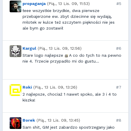
propaganja
(Pią., 13 Lis. 09, 11:53)
#5
łeee wszystkie brzydkie, dwa pierwsze
przebajerzone ew. zbyt dziecinne się wydają,
młotek w kulce też szczytem piękności nie jes
ale bym go zostawił
Kargul
(Pią., 13 Lis. 09, 12:56)
#6
Stare logo najlepsze
A co do tych to na pewno
nie 4. Trzecie przypadło mi do gustu...
Roki
(Pią., 13 Lis. 09, 13:26)
#7
2 najlepsze, chociaż 1 nawet spoko, ale 3 i 4 to
kiszka!
Borek
(Pią., 13 Lis. 09, 13:45)
#8
Sam shit, GM jest zabardzo spostrzegany jako