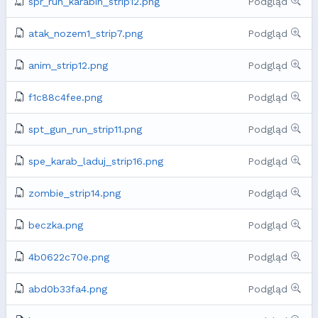
spr_run_karabin_strip12.png
Podgląd
atak_nozem1_strip7.png
Podgląd
anim_strip12.png
Podgląd
f1c88c4fee.png
Podgląd
spt_gun_run_strip11.png
Podgląd
spe_karab_laduj_strip16.png
Podgląd
zombie_strip14.png
Podgląd
beczka.png
Podgląd
4b0622c70e.png
Podgląd
abd0b33fa4.png
Podgląd