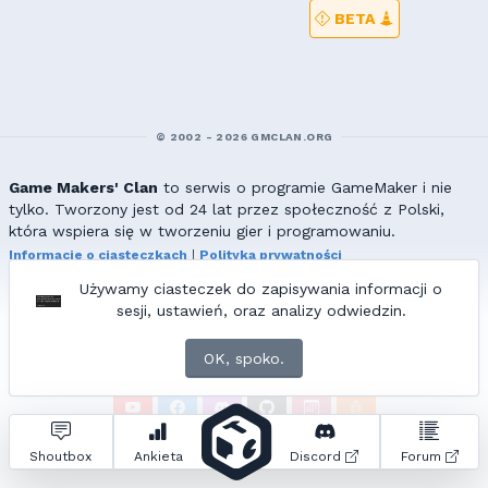
BETA
© 2002 - 2026 GMCLAN.ORG
Game Makers' Clan
to serwis o programie GameMaker i nie
tylko. Tworzony jest od 24 lat przez społeczność z Polski,
która wspiera się w tworzeniu gier i programowaniu.
Informacje o ciasteczkach
|
Polityka prywatności
|
Redakcja & kontakt
Używamy ciasteczek do zapisywania informacji o
Wszelkie prawa zastrzeżone. Kopiowanie materiałów bez zgody
sesji, ustawień, oraz analizy odwiedzin.
redakcji zabronione!
© 2002-2017 Ranmus, © 2017-2026
{=|=} fable_inside();
OK, spoko.
ZNAJDZIESZ NAS TAKŻE NA:
Zapytań do bazy:
32
• Czas generowania:
0.85
s.
Shoutbox
Ankieta
Discord
Forum