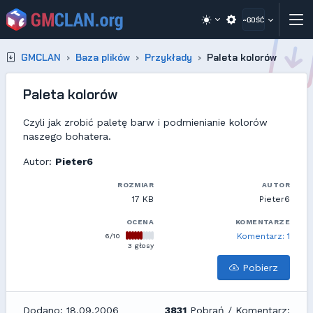
~GOŚĆ
GMCLAN
Baza plików
Przykłady
Paleta kolorów
Paleta kolorów
Czyli jak zrobić paletę barw i podmienianie kolorów
naszego bohatera.
Autor:
Pieter6
ROZMIAR
AUTOR
17 KB
Pieter6
OCENA
KOMENTARZE
6/10
Komentarz: 1
3 głosy
Pobierz
Dodano: 18.09.2006
3831
Pobrań / Komentarz: