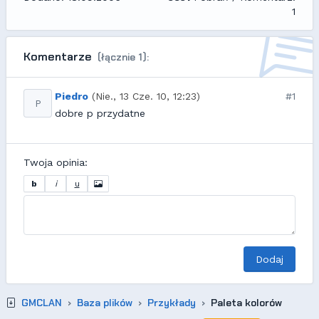
1
Komentarze
(łącznie 1):
Piedro
(Nie., 13 Cze. 10, 12:23)
#1
P
dobre p przydatne
Twoja opinia:
b
i
u
Dodaj
GMCLAN
Baza plików
Przykłady
Paleta kolorów