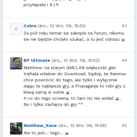
przyłapała i R.I.P.
Cobra
(śro., 13 Wrz. 06, 15:52)
#3
C
Za pół roku temat sie zakopie na forum, nikomu
sie nie będzie chciało szukać, a tu jest odrazu
BP Ultimate
(śro., 13 Wrz. 06, 15:52)
#4
Matthew: na starym GMCLAN większość gier
trafiała właśnie do Download. Sądzę, że Ranmus
chce powrócić do tego, ale tylko i wyłącznie
dając te najlepsze gry, a Propaganja to robi gry z
klasą samą w sobie
.
A co do tego screena, to tam nic nie widać
.
No i tylko zachęca do gry ^^ .
Matthew_Kane
(śro., 13 Wrz. 06, 15:56)
#5
Ale to jest... tego...