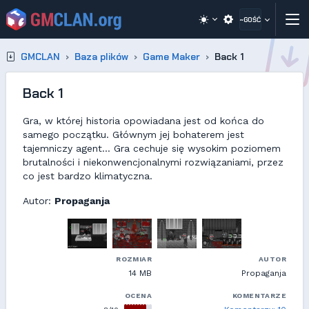
~GOŚĆ
GMCLAN
Baza plików
Game Maker
Back 1
Back 1
Gra, w której historia opowiadana jest od końca do
samego początku. Głównym jej bohaterem jest
tajemniczy agent... Gra cechuje się wysokim poziomem
brutalności i niekonwencjonalnymi rozwiązaniami, przez
co jest bardzo klimatyczna.
Autor:
Propaganja
ROZMIAR
AUTOR
14 MB
Propaganja
OCENA
KOMENTARZE
8/10