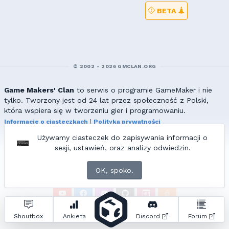
BETA
© 2002 - 2026 GMCLAN.ORG
Game Makers' Clan
to serwis o programie GameMaker i nie
tylko. Tworzony jest od 24 lat przez społeczność z Polski,
która wspiera się w tworzeniu gier i programowaniu.
Informacje o ciasteczkach
|
Polityka prywatności
|
Redakcja & kontakt
Używamy ciasteczek do zapisywania informacji o
Wszelkie prawa zastrzeżone. Kopiowanie materiałów bez zgody
sesji, ustawień, oraz analizy odwiedzin.
redakcji zabronione!
© 2002-2017 Ranmus, © 2017-2026
{=|=} fable_inside();
OK, spoko.
ZNAJDZIESZ NAS TAKŻE NA:
Zapytań do bazy:
28
• Czas generowania:
7.00
s.
Shoutbox
Ankieta
Discord
Forum