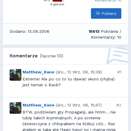
Komentarzy: 10
8 głosów
Pobierz
Dodano: 13.09.2006
15613
Pobrania /
Komentarzy: 10
Komentarze
(łącznie 10):
Matthew_Kane
(śro., 13 Wrz. 06, 15:39)
#1
Extreme! Ale po co to tu dawać skoro (chyba)
jest temat o Back?
Matthew_Kane
(śro., 13 Wrz. 06, 15:47)
#2
BTW. podziwiam gry Propaganji, ale hmm... nie
lubię takich kryminalnych. A po screenie
(dziewczyna z chłopakiem na łóżku) cóż... Raz
grałem w taką grę (tego typu) no i mama mnie