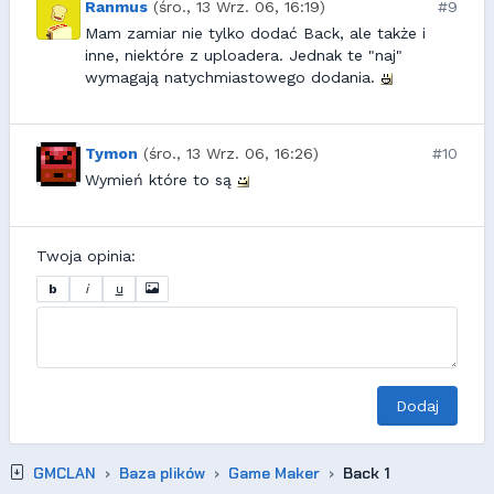
Ranmus
(śro., 13 Wrz. 06, 16:19)
#9
Mam zamiar nie tylko dodać Back, ale także i
inne, niektóre z uploadera. Jednak te "naj"
wymagają natychmiastowego dodania.
Tymon
(śro., 13 Wrz. 06, 16:26)
#10
Wymień które to są
Twoja opinia:
b
i
u
Dodaj
GMCLAN
Baza plików
Game Maker
Back 1