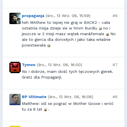
propaganja
(śro., 13 Wrz. 06, 15:59)
#6
heh MAthew to lepiej nie graj w BACK2 - cała
ostatnia misja dzieje sie w hmm Burdlu
no i
jeszcze w 2 misji masz wątek man&female
No
ale to gierca dla dorosłych i jako taka właśnie
powstawała
Tymon
(śro., 13 Wrz. 06, 16:00)
#7
No i dobrze, mam dość tych tęczowych gierek.
Gratz dla Propaganji.
BP Ultimate
(śro., 13 Wrz. 06, 16:06)
#8
Matthew: idź se pograć w Mother Goose i wróć
tu za 6 lat
.