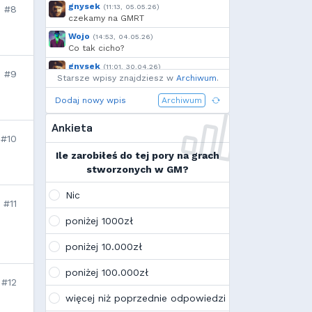
gnysek
(11:13, 05.05.26)
#8
czekamy na GMRT
Wojo
(14:53, 04.05.26)
Co tak cicho?
gnysek
(11:01, 30.04.26)
#9
Starsze wpisy znajdziesz w
Grill panie, grill.
Archiwum
.
Wojo
(14:18, 29.04.26)
Dodaj nowy wpis
Archiwum
Jak planujecie spędzić najbliższą
majówkę?
Ankieta
#10
Wojo
(13:15, 13.03.26)
Ja zainstalowałem sobie Linux mint
Ile zarobiłeś do tej pory na grach
na swoim laptopie
stworzonych w GM?
Wojo
(10:21, 12.02.26)
Tak, po zmianach gmclan przeżywa
Nic
#11
drugą młodość. Najnowsze trendy
wskazują, że ten rok będzie rokiem
poniżej 1000zł
Linuxa, rokiem odejścia od
Facebooka i rokiem odejścia od
poniżej 10.000zł
discorda na rzecz forów
internetowych
poniżej 100.000zł
Kamilek
#12
(21:57, 08.12.25)
K
Ale klimat tu znowu wrócić!
więcej niż poprzednie odpowiedzi