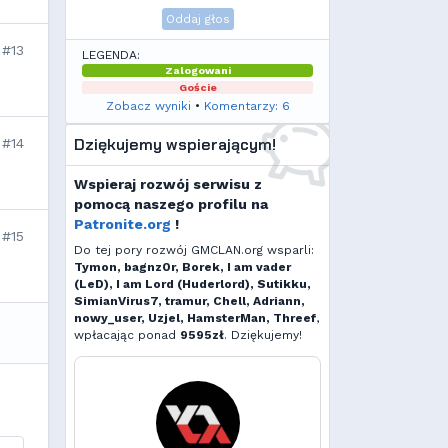
Oddaj głos
#13
LEGENDA:
Zalogowani
Goście
Zobacz wyniki
•
Komentarzy: 6
Dziękujemy wspierającym!
#14
Wspieraj rozwój serwisu z
pomocą naszego profilu na
Patronite.org
!
#15
Do tej pory rozwój GMCLAN.org wsparli:
Tymon, bagnz0r, Borek, I am vader
(LeD), I am Lord (Huderlord), Sutikku,
SimianVirus7, tramur, Chell, Adriann,
nowy_user, Uzjel, HamsterMan, Threef
,
wpłacając ponad
9595zł
. Dziękujemy!