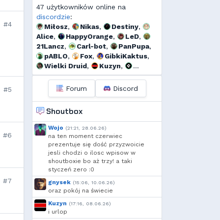
47 użytkowników online na
discordzie
:
#4
Miłosz
,
Nikas
,
Destiny
,
Alice
,
HappyOrange
,
LeD
,
21Lancz
,
Carl-bot
,
PanPupa
,
pABLO
,
Fox
,
GibkiKaktus
,
Wielki Druid
,
Kuzyn
,
GMRussell
,
Tidżi
,
fervi
,
Kalor
,
r...
,
Threef
,
Forum
Discord
#5
RogerDodg3r
,
Uzjel
,
s...
,
Pako
,
Dyno
,
🆅🅸🆃🅾74🅼
,
Shoutbox
Deusald
,
FarnekGarnek
,
szmalu
,
Korodzik
,
sgames
,
Wojo
(21:21, 28.06.26)
Ulti
,
Kandif
,
Skovv
,
Danieo
,
#6
na ten moment czerwiec
bagno
,
Arrekin
,
Mtax
,
prezentuje się dość przyzwoicie
jesli chodzi o ilosc wpisow w
g...
,
GreenClover
,
szynka
,
shoutboxie bo aż trzy! a taki
Cebul
,
moeglich
,
Add92
,
styczeń zero :0
Krzysiek1250
,
h...
,
Shockah
#7
gnysek
(15:06, 10.06.26)
oraz pokój na świecie
Kuzyn
(17:16, 08.06.26)
i urlop