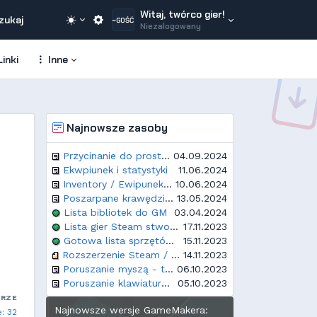
Witaj, twórco gier!
zukaj
~GOŚĆ
Niezalogowany
inki
Inne
Najnowsze zasoby
Przycinanie do prostokątnego obszaru
04.09.2024
Ekwpiunek i statystyki
11.06.2024
Inventory / Ewipunek / Plecak - proste rozwiązanie
10.06.2024
Poszarpane krawędzie w Opera GX
13.05.2024
Lista bibliotek do GM
03.04.2024
Lista gier Steam stworzonych w GameMakerze
17.11.2023
Gotowa lista sprzętów i rozdzielczości dla GM
15.11.2023
Rozszerzenie Steam / Steamworks
14.11.2023
Poruszanie myszą - top down
06.10.2023
Poruszanie klawiaturą - top down
05.10.2023
ARZE
Najnowsze wersje GameMakera:
: 32