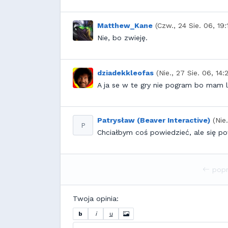
Matthew_Kane
(Czw., 24 Sie. 06, 19:
Nie, bo zwieję.
dziadekkleofas
(Nie., 27 Sie. 06, 14:
A ja se w te gry nie pogram bo mam 
Patrysław (Beaver Interactive)
(Nie
P
Chciałbym coś powiedzieć, ale się p
popr
Twoja opinia:
b
i
u