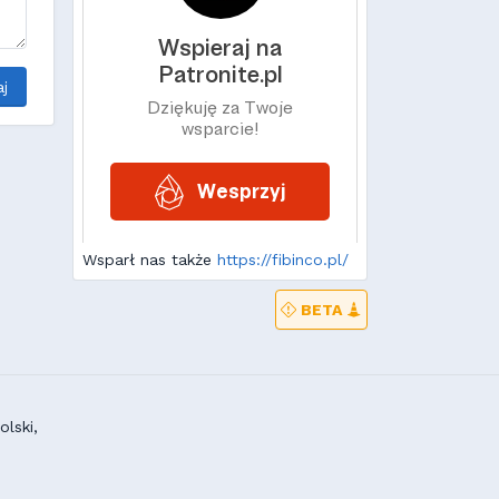
j
Wsparł nas także
https://fibinco.pl/
BETA
lski,