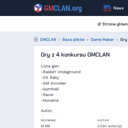
News
Strona główn
GMCLAN
Baza plików
Game Maker
Gry
Gry z 4 konkursu GMCLAN
Lista gier:
-Basket Undaground
-DS Rally
-GM Snooker
-Gumball
-Racer
-Noname
Autor:
ROZMIAR
AUTOR
14 MB
(różni autorzy)