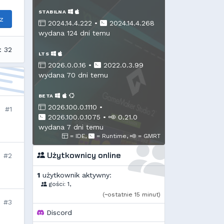
STABILNA
z
2024.14.4.222 •
2024.14.4.268
wydana 124 dni temu
: 32
LTS
2026.0.0.16 •
2022.0.3.99
wydana 70 dni temu
BETA
2026.100.0.1110 •
#1
2026.100.0.1075
•
0.21.0
wydana 7 dni temu
= IDE,
= Runtime,
= GMRT
Użytkownicy online
#2
1
użytkownik aktywny:
gości: 1,
(~ostatnie 15 minut)
#3
Discord