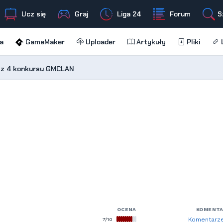
Ucz się
Graj
Liga 24
Forum
S
a
GameMaker
Uploader
Artykuły
Pliki
L
 z 4 konkursu GMCLAN
OCENA
KOMENT
7/10
Komentarze