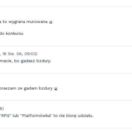
ga to wygrana murowana
do konkursu
., 18 Sie. 06, 09:03)
emacie, bo gadasz bzdury.
zepraszam ze gadam bzdury
48)
RPG" lub "Platformówka" to nie biorę udziału.