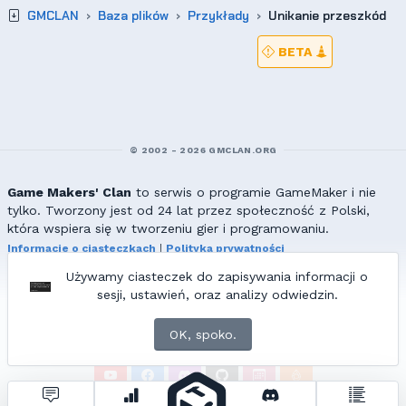
GMCLAN
Baza plików
Przykłady
Unikanie przeszkód
BETA
© 2002 - 2026 GMCLAN.ORG
Game Makers' Clan
to serwis o programie GameMaker i nie
tylko. Tworzony jest od 24 lat przez społeczność z Polski,
która wspiera się w tworzeniu gier i programowaniu.
Informacje o ciasteczkach
|
Polityka prywatności
|
Redakcja & kontakt
Używamy ciasteczek do zapisywania informacji o
Wszelkie prawa zastrzeżone. Kopiowanie materiałów bez zgody
sesji, ustawień, oraz analizy odwiedzin.
redakcji zabronione!
© 2002-2017 Ranmus, © 2017-2026
{=|=} fable_inside();
OK, spoko.
ZNAJDZIESZ NAS TAKŻE NA: