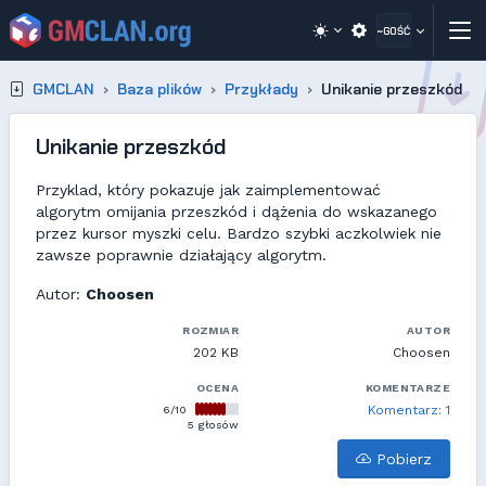
~GOŚĆ
GMCLAN
Baza plików
Przykłady
Unikanie przeszkód
Unikanie przeszkód
Przyklad, który pokazuje jak zaimplementować
algorytm omijania przeszkód i dążenia do wskazanego
przez kursor myszki celu. Bardzo szybki aczkolwiek nie
zawsze poprawnie działający algorytm.
Autor:
Choosen
ROZMIAR
AUTOR
202 KB
Choosen
OCENA
KOMENTARZE
6/10
Komentarz: 1
5 głosów
Pobierz