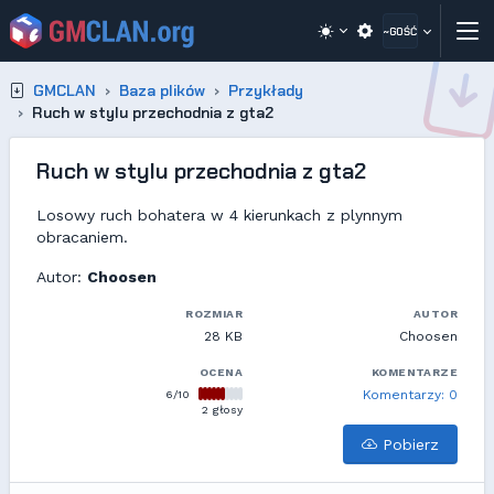
~GOŚĆ
GMCLAN
Baza plików
Przykłady
Ruch w stylu przechodnia z gta2
Ruch w stylu przechodnia z gta2
Losowy ruch bohatera w 4 kierunkach z plynnym
obracaniem.
Autor:
Choosen
ROZMIAR
AUTOR
28 KB
Choosen
OCENA
KOMENTARZE
6/10
Komentarzy: 0
2 głosy
Pobierz