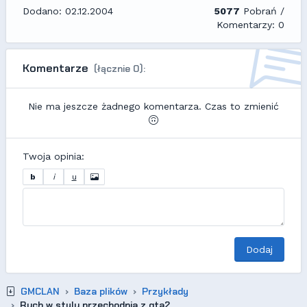
Dodano: 02.12.2004
5077
Pobrań /
Komentarzy: 0
Komentarze
(łącznie 0):
Nie ma jeszcze żadnego komentarza. Czas to zmienić
Twoja opinia:
b
i
u
Dodaj
GMCLAN
Baza plików
Przykłady
Ruch w stylu przechodnia z gta2