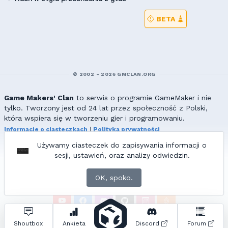
BETA
© 2002 - 2026 GMCLAN.ORG
Game Makers' Clan
to serwis o programie GameMaker i nie
tylko. Tworzony jest od 24 lat przez społeczność z Polski,
która wspiera się w tworzeniu gier i programowaniu.
Informacje o ciasteczkach
|
Polityka prywatności
|
Redakcja & kontakt
Używamy ciasteczek do zapisywania informacji o
Wszelkie prawa zastrzeżone. Kopiowanie materiałów bez zgody
sesji, ustawień, oraz analizy odwiedzin.
redakcji zabronione!
© 2002-2017 Ranmus, © 2017-2026
{=|=} fable_inside();
OK, spoko.
ZNAJDZIESZ NAS TAKŻE NA:
Zapytań do bazy:
32
• Czas generowania:
0.94
s.
Shoutbox
Ankieta
Discord
Forum