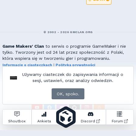
© 2002 - 2026 GMCLAN.ORG
Game Makers' Clan
to serwis o programie GameMaker i nie
tylko. Tworzony jest od 24 lat przez społeczność z Polski,
która wspiera się w tworzeniu gier i programowaniu.
Informacje o ciasteczkach
|
Polityka prywatności
|
Redakcja & kontakt
Używamy ciasteczek do zapisywania informacji o
Wszelkie prawa zastrzeżone. Kopiowanie materiałów bez zgody
sesji, ustawień, oraz analizy odwiedzin.
redakcji zabronione!
© 2002-2017 Ranmus, © 2017-2026
{=|=} fable_inside();
OK, spoko.
ZNAJDZIESZ NAS TAKŻE NA:
Zapytań do bazy:
32
• Czas generowania:
4.21
s.
Shoutbox
Ankieta
Discord
Forum