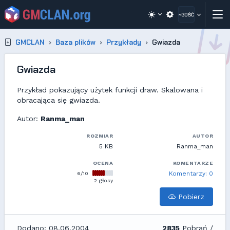
~GOŚĆ
GMCLAN
Baza plików
Przykłady
Gwiazda
Gwiazda
Przykład pokazujący użytek funkcji draw. Skalowana i
obracająca się gwiazda.
Autor:
Ranma_man
ROZMIAR
AUTOR
5 KB
Ranma_man
OCENA
KOMENTARZE
6/10
Komentarzy: 0
2 głosy
Pobierz
Dodano: 08.06.2004
2835
Pobrań /