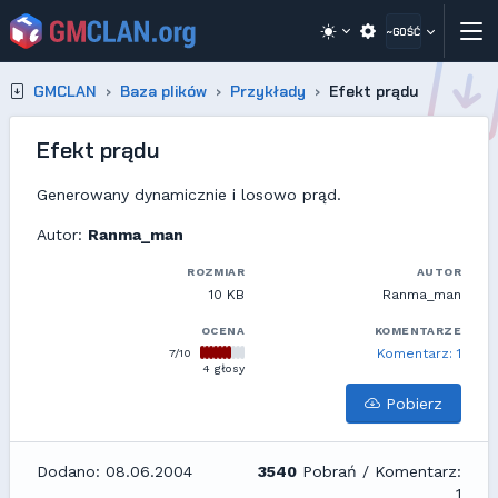
~GOŚĆ
GMCLAN
Baza plików
Przykłady
Efekt prądu
Efekt prądu
Generowany dynamicznie i losowo prąd.
Autor:
Ranma_man
ROZMIAR
AUTOR
10 KB
Ranma_man
OCENA
KOMENTARZE
7/10
Komentarz: 1
4 głosy
Pobierz
Dodano: 08.06.2004
3540
Pobrań / Komentarz:
1