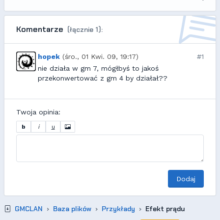
Komentarze
(łącznie 1):
hopek
(śro., 01 Kwi. 09, 19:17)
#1
nie działa w gm 7, mógłbyś to jakoś
przekonwertować z gm 4 by działał??
Twoja opinia:
b
i
u
Dodaj
GMCLAN
Baza plików
Przykłady
Efekt prądu