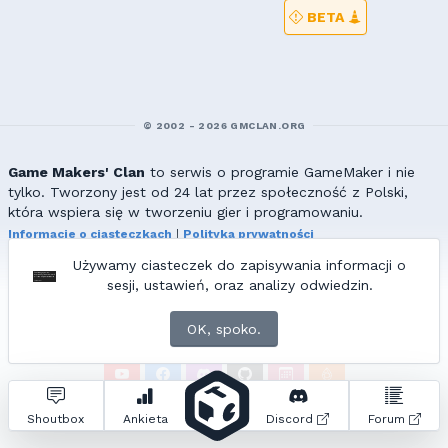
BETA
© 2002 - 2026 GMCLAN.ORG
Game Makers' Clan
to serwis o programie GameMaker i nie
tylko. Tworzony jest od 24 lat przez społeczność z Polski,
która wspiera się w tworzeniu gier i programowaniu.
Informacje o ciasteczkach
|
Polityka prywatności
|
Redakcja & kontakt
Używamy ciasteczek do zapisywania informacji o
Wszelkie prawa zastrzeżone. Kopiowanie materiałów bez zgody
sesji, ustawień, oraz analizy odwiedzin.
redakcji zabronione!
© 2002-2017 Ranmus, © 2017-2026
{=|=} fable_inside();
OK, spoko.
ZNAJDZIESZ NAS TAKŻE NA:
Zapytań do bazy:
32
• Czas generowania:
0.86
s.
Shoutbox
Ankieta
Discord
Forum