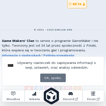
BETA
© 2002 - 2026 GMCLAN.ORG
Game Makers' Clan
to serwis o programie GameMaker i nie
tylko. Tworzony jest od 24 lat przez społeczność z Polski,
która wspiera się w tworzeniu gier i programowaniu.
Informacje o ciasteczkach
|
Polityka prywatności
|
Redakcja & kontakt
Używamy ciasteczek do zapisywania informacji o
Wszelkie prawa zastrzeżone. Kopiowanie materiałów bez zgody
sesji, ustawień, oraz analizy odwiedzin.
redakcji zabronione!
© 2002-2017 Ranmus, © 2017-2026
{=|=} fable_inside();
OK, spoko.
ZNAJDZIESZ NAS TAKŻE NA:
Zapytań do bazy:
32
• Czas generowania:
0.92
s.
Shoutbox
Ankieta
Discord
Forum