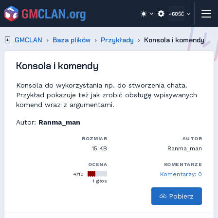
~GOŚĆ
GMCLAN
Baza plików
Przykłady
Konsola i komendy
Konsola i komendy
Konsola do wykorzystania np. do stworzenia chata.
Przykład pokazuje też jak zrobić obsługę wpisywanych
komend wraz z argumentami.
Autor:
Ranma_man
ROZMIAR
AUTOR
15 KB
Ranma_man
OCENA
KOMENTARZE
4/10
Komentarzy: 0
1 głos
Pobierz