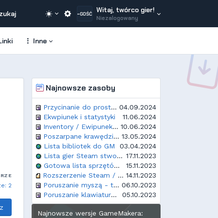
Witaj, twórco gier!
zukaj
~GOŚĆ
Niezalogowany
inki
Inne
Najnowsze zasoby
Przycinanie do prostokątnego obszaru
04.09.2024
Ekwpiunek i statystyki
11.06.2024
Inventory / Ewipunek / Plecak - proste rozwiązanie
10.06.2024
Poszarpane krawędzie w Opera GX
13.05.2024
Lista bibliotek do GM
03.04.2024
Lista gier Steam stworzonych w GameMakerze
17.11.2023
Gotowa lista sprzętów i rozdzielczości dla GM
15.11.2023
Rozszerzenie Steam / Steamworks
14.11.2023
ARZE
Poruszanie myszą - top down
06.10.2023
e: 2
Poruszanie klawiaturą - top down
05.10.2023
z
Najnowsze wersje GameMakera: