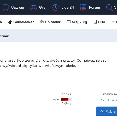
Ucz się
Graj
Liga 24
Forum
S
a
GameMaker
Uploader
Artykuły
Pliki
L
creen
ocne przy tworzeniu gier dla dwóch graczy. Co najważniejsze,
y wyświetlał się tylko we właściwym oknie.
OCENA
KOMENT
6/10
Komentarz
3 głosy
Pobier