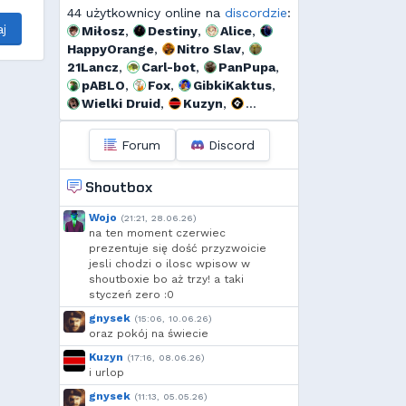
44 użytkownicy online na
discordzie
:
j
Miłosz
,
Destiny
,
Alice
,
HappyOrange
,
Nitro Slav
,
21Lancz
,
Carl-bot
,
PanPupa
,
pABLO
,
Fox
,
GibkiKaktus
,
Wielki Druid
,
Kuzyn
,
GMRussell
,
Tidżi
,
fervi
,
𝕯𝖎𝖆𝖓𝖆
,
Threef
,
RogerDodg3r
,
Forum
Discord
s...
,
Moldis
,
Murrri
,
Dyno
,
szmalu
,
Korodzik
,
Sporek
,
Shoutbox
Morro
,
OdrzuconyKrakers
,
Ulti
,
Kandif
,
Danieo
,
bagno
,
Wojo
(21:21, 28.06.26)
Arrekin
,
Mtax
,
Morti
,
na ten moment czerwiec
szynka
,
l...
,
Cebul
,
prezentuje się dość przyzwoicie
jesli chodzi o ilosc wpisow w
moeglich
,
Krzysiek1250
,
h...
,
shoutboxie bo aż trzy! a taki
Shockah
,
exigo
,
xVANiLL
styczeń zero :0
gnysek
(15:06, 10.06.26)
oraz pokój na świecie
Kuzyn
(17:16, 08.06.26)
i urlop
gnysek
(11:13, 05.05.26)