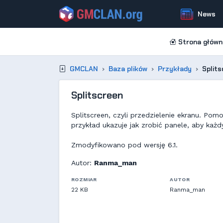
News
Strona główn
GMCLAN
Baza plików
Przykłady
Splits
Splitscreen
Splitscreen, czyli przedzielenie ekranu. Pom
przykład ukazuje jak zrobić panele, aby każd
Zmodyfikowano pod wersję 6.1.
Autor:
Ranma_man
ROZMIAR
AUTOR
22 KB
Ranma_man