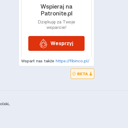
Wsparł nas także
https://fibinco.pl/
BETA
lski,