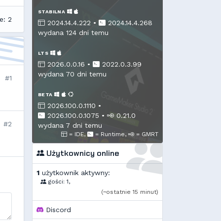
STABILNA
e: 2
2024.14.4.222 •
2024.14.4.268
wydana 124 dni temu
LTS
2026.0.0.16 •
2022.0.3.99
wydana 70 dni temu
#1
BETA
2026.100.0.1110 •
2026.100.0.1075
•
0.21.0
#2
wydana 7 dni temu
= IDE,
= Runtime,
= GMRT
Użytkownicy online
1
użytkownik aktywny:
gości: 1,
(~ostatnie 15 minut)
Discord