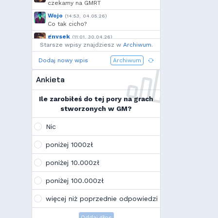
czekamy na GMRT
Wojo
(14:53, 04.05.26)
Co tak cicho?
gnysek
(11:01, 30.04.26)
Starsze wpisy znajdziesz w
Grill panie, grill.
Archiwum
.
Wojo
(14:18, 29.04.26)
Dodaj nowy wpis
Archiwum
Jak planujecie spędzić najbliższą
majówkę?
Ankieta
Wojo
(13:15, 13.03.26)
Ja zainstalowałem sobie Linux mint
Ile zarobiłeś do tej pory na grach
na swoim laptopie
stworzonych w GM?
Wojo
(10:21, 12.02.26)
Tak, po zmianach gmclan przeżywa
Nic
drugą młodość. Najnowsze trendy
wskazują, że ten rok będzie rokiem
poniżej 1000zł
Linuxa, rokiem odejścia od
Facebooka i rokiem odejścia od
poniżej 10.000zł
discorda na rzecz forów
internetowych
poniżej 100.000zł
Kamilek
(21:57, 08.12.25)
K
Ale klimat tu znowu wrócić!
więcej niż poprzednie odpowiedzi
Oddaj głos