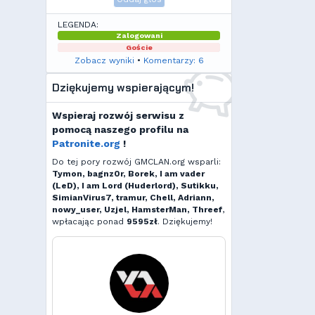
LEGENDA:
Zalogowani
Goście
Zobacz wyniki
•
Komentarzy: 6
Dziękujemy wspierającym!
Wspieraj rozwój serwisu z
pomocą naszego profilu na
Patronite.org
!
Do tej pory rozwój GMCLAN.org wsparli:
Tymon, bagnz0r, Borek, I am vader
(LeD), I am Lord (Huderlord), Sutikku,
SimianVirus7, tramur, Chell, Adriann,
nowy_user, Uzjel, HamsterMan, Threef
,
wpłacając ponad
9595zł
. Dziękujemy!