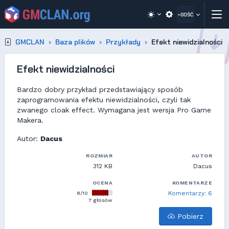
~GOŚĆ
GMCLAN
Baza plików
Przykłady
Efekt niewidzialności
Efekt niewidzialności
Bardzo dobry przykład przedstawiający sposób
zaprogramowania efektu niewidzialności, czyli tak
zwanego cloak effect. Wymagana jest wersja Pro Game
Makera.
Autor:
Dacus
ROZMIAR
AUTOR
312 KB
Dacus
OCENA
KOMENTARZE
8/10
Komentarzy: 6
7 głosów
Pobierz