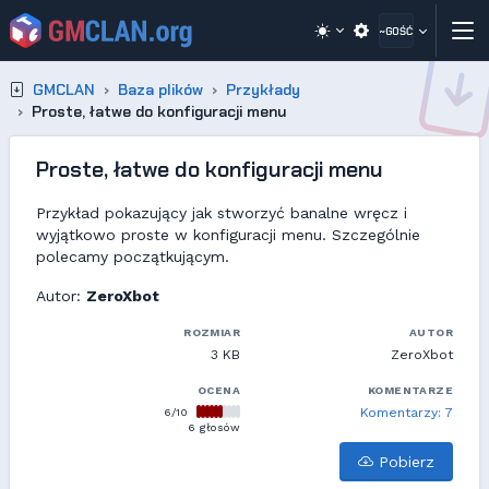
~GOŚĆ
GMCLAN
Baza plików
Przykłady
Proste, łatwe do konfiguracji menu
Proste, łatwe do konfiguracji menu
Przykład pokazujący jak stworzyć banalne wręcz i
wyjątkowo proste w konfiguracji menu. Szczególnie
polecamy początkującym.
Autor:
ZeroXbot
ROZMIAR
AUTOR
3 KB
ZeroXbot
OCENA
KOMENTARZE
6/10
Komentarzy: 7
6 głosów
Pobierz