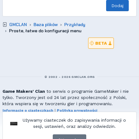
Dodaj
GMCLAN
Baza plików
Przykłady
Proste, łatwe do konfiguracji menu
BETA
© 2002 - 2026 GMCLAN.ORG
Game Makers' Clan
to serwis o programie GameMaker i nie
tylko. Tworzony jest od 24 lat przez społeczność z Polski,
która wspiera się w tworzeniu gier i programowaniu.
Informacje o ciasteczkach
|
Polityka prywatności
|
Redakcja & kontakt
Używamy ciasteczek do zapisywania informacji o
Wszelkie prawa zastrzeżone. Kopiowanie materiałów bez zgody
sesji, ustawień, oraz analizy odwiedzin.
redakcji zabronione!
© 2002-2017 Ranmus, © 2017-2026
{=|=} fable_inside();