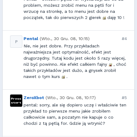
problem, możesz zrobić menu na pętli for i
wrzucę na stronkę, a to menu jest dobre na
początek, tak do pierwszych 2 gierek
daję 10 !
Pental
(Wto., 30 Gru. 08, 10:15)
#4
P
Nie, nie jest dobre. Przy przykładach
najważniejsza jest optymalność, efekt jest
drugorzędny. Tutaj kodu jest około 5 razy więcej,
niż być powinno. Ale efekt całkiem fajny
, choć
takich przykładów jest dużo, a gnysek zrobił
nawet o tym kurs
.
ZeroXbot
(Wto., 30 Gru. 08, 10:17)
#5
pental: sorry, ale się dopiero uczę i właściwie ten
przykład to pierwsze menu jakie zrobiłem
całkowicie sam, a pozatym nie kapuje o co
chodzi z tą pętlą for. Gdzie ją wtrynić?