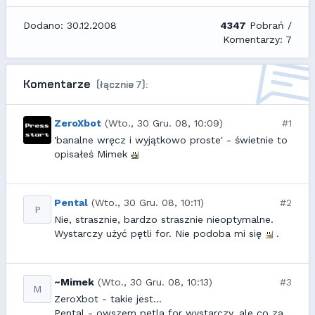
Dodano: 30.12.2008
4347
Pobrań /
Komentarzy: 7
Komentarze
(łącznie 7):
ZeroXbot
(Wto., 30 Gru. 08, 10:09)
#1
'banalne wręcz i wyjątkowo proste' - świetnie to
opisałeś Mimek
Pental
(Wto., 30 Gru. 08, 10:11)
#2
P
Nie, strasznie, bardzo strasznie nieoptymalne.
Wystarczy użyć pętli for. Nie podoba mi się
.
~Mimek
(Wto., 30 Gru. 08, 10:13)
#3
M
ZeroXbot - takie jest...
Pental - owszem pętla for wystarczy, ale co za