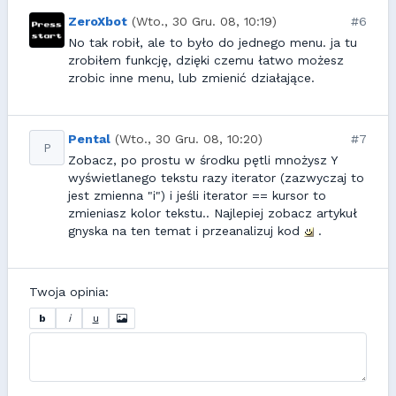
ZeroXbot
(Wto., 30 Gru. 08, 10:19)
#6
No tak robił, ale to było do jednego menu. ja tu
zrobiłem funkcję, dzięki czemu łatwo możesz
zrobic inne menu, lub zmienić działające.
Pental
(Wto., 30 Gru. 08, 10:20)
#7
P
Zobacz, po prostu w środku pętli mnożysz Y
wyświetlanego tekstu razy iterator (zazwyczaj to
jest zmienna "i") i jeśli iterator == kursor to
zmieniasz kolor tekstu.. Najlepiej zobacz artykuł
gnyska na ten temat i przeanalizuj kod
.
Twoja opinia:
b
i
u