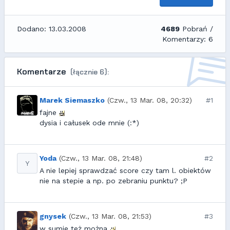
Dodano: 13.03.2008
4689
Pobrań /
Komentarzy: 6
Komentarze
(łącznie 6):
Marek Siemaszko
(Czw., 13 Mar. 08, 20:32)
#1
fajne
dysia i całusek ode mnie (:*)
Yoda
(Czw., 13 Mar. 08, 21:48)
#2
Y
A nie lepiej sprawdzać score czy tam l. obiektów
nie na stepie a np. po zebraniu punktu? ;P
gnysek
(Czw., 13 Mar. 08, 21:53)
#3
w sumie też można