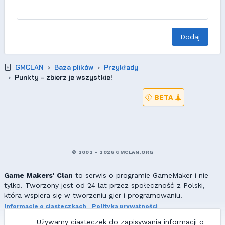
Dodaj
GMCLAN
Baza plików
Przykłady
Punkty - zbierz je wszystkie!
BETA
© 2002 - 2026 GMCLAN.ORG
Game Makers' Clan
to serwis o programie GameMaker i nie
tylko. Tworzony jest od 24 lat przez społeczność z Polski,
która wspiera się w tworzeniu gier i programowaniu.
Informacje o ciasteczkach
|
Polityka prywatności
|
Redakcja & kontakt
Używamy ciasteczek do zapisywania informacji o
Wszelkie prawa zastrzeżone. Kopiowanie materiałów bez zgody