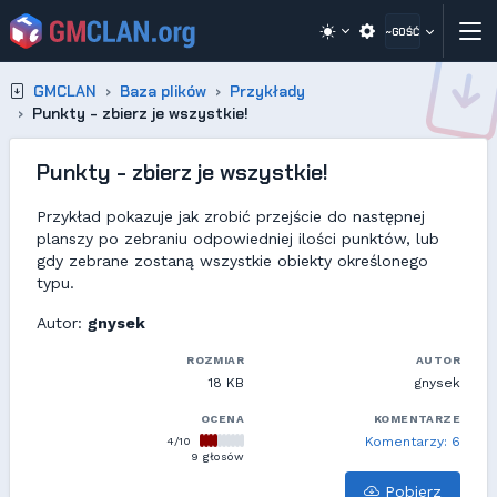
~GOŚĆ
GMCLAN
Baza plików
Przykłady
Punkty - zbierz je wszystkie!
Punkty - zbierz je wszystkie!
Przykład pokazuje jak zrobić przejście do następnej
planszy po zebraniu odpowiedniej ilości punktów, lub
gdy zebrane zostaną wszystkie obiekty określonego
typu.
Autor:
gnysek
ROZMIAR
AUTOR
18 KB
gnysek
OCENA
KOMENTARZE
4/10
Komentarzy: 6
9 głosów
Pobierz