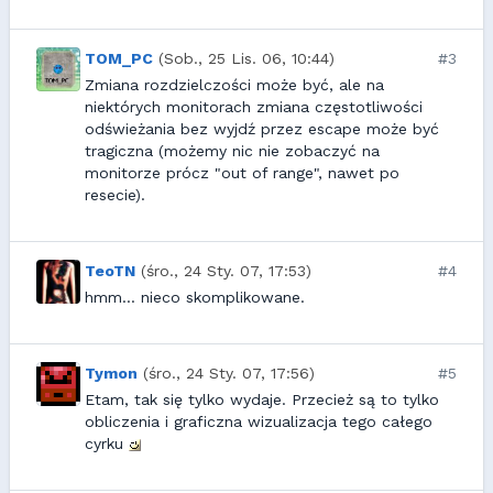
TOM_PC
(Sob., 25 Lis. 06, 10:44)
#3
Zmiana rozdzielczości może być, ale na
niektórych monitorach zmiana częstotliwości
odświeżania bez wyjdź przez escape może być
tragiczna (możemy nic nie zobaczyć na
monitorze prócz "out of range", nawet po
resecie).
TeoTN
(śro., 24 Sty. 07, 17:53)
#4
hmm... nieco skomplikowane.
Tymon
(śro., 24 Sty. 07, 17:56)
#5
Etam, tak się tylko wydaje. Przecież są to tylko
obliczenia i graficzna wizualizacja tego całego
cyrku