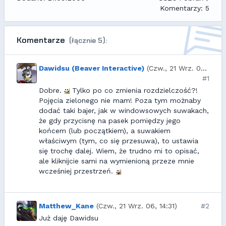
Komentarzy: 5
Komentarze
(łącznie 5):
Dawidsu (Beaver Interactive)
(Czw., 21 Wrz. 06, 11:41)
#1
Dobre.
Tylko po co zmienia rozdzielczość?!
Pojęcia zielonego nie mam! Poza tym możnaby
dodać taki bajer, jak w windowsowych suwakach,
że gdy przycisnę na pasek pomiędzy jego
końcem (lub początkiem), a suwakiem
właściwym (tym, co się przesuwa), to ustawia
się trochę dalej. Wiem, że trudno mi to opisać,
ale kliknijcie sami na wymienioną przeze mnie
wcześniej przestrzeń.
Matthew_Kane
(Czw., 21 Wrz. 06, 14:31)
#2
Już daję Dawidsu