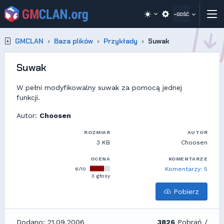
~GOŚĆ
GMCLAN
Baza plików
Przykłady
Suwak
Suwak
W pełni modyfikowalny suwak za pomocą jednej
funkcji.
Autor:
Choosen
ROZMIAR
AUTOR
3 KB
Choosen
OCENA
KOMENTARZE
6/10
Komentarzy: 5
3 głosy
Pobierz
Dodano: 21.09.2006
3826
Pobrań /