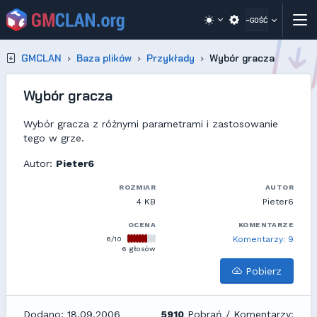
~GOŚĆ
GMCLAN
Baza plików
Przykłady
Wybór gracza
Wybór gracza
Wybór gracza z różnymi parametrami i zastosowanie
tego w grze.
Autor:
Pieter6
ROZMIAR
AUTOR
4 KB
Pieter6
OCENA
KOMENTARZE
6/10
Komentarzy: 9
6 głosów
Pobierz
Dodano: 18.09.2006
5910
Pobrań / Komentarzy: