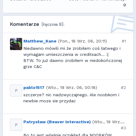
9
Komentarze
(łącznie 9):
Matthew_Kane
(Pon., 18 Wrz. 06, 20:11)
#1
Niedawno mówili mi że zrobiłem coś łatwego i
wymagam umieszczenia w creditsach... :|
BTW. To już dawno zrobiłem w niedokończonej
grze C&C
pablo1517
(Wto., 19 Wrz. 06, 00:18)
#2
P
szczerze? nic nadzwyczajnego. Ale noobkom i
newbie moze sie przydac
Patrysław (Beaver Interactive)
(Wto., 19 Wrz. 06, 07:33)
P
#3
Bo to jest właśnie przykład dla NOOBKÓW.