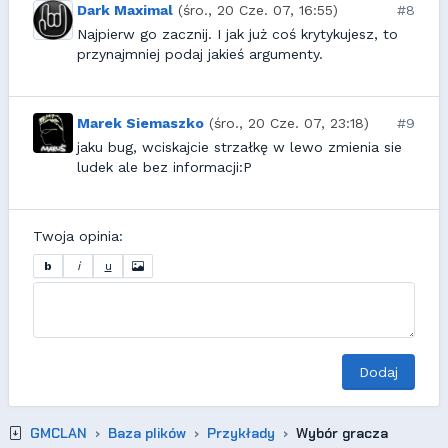
Dark Maximal
(śro., 20 Cze. 07, 16:55)
#8
Najpierw go zacznij. I jak już coś krytykujesz, to
przynajmniej podaj jakieś argumenty.
Marek Siemaszko
(śro., 20 Cze. 07, 23:18)
#9
jaku bug, wciskajcie strzałkę w lewo zmienia sie
ludek ale bez informacji:P
Twoja opinia:
b
i
u
Dodaj
GMCLAN
Baza plików
Przykłady
Wybór gracza