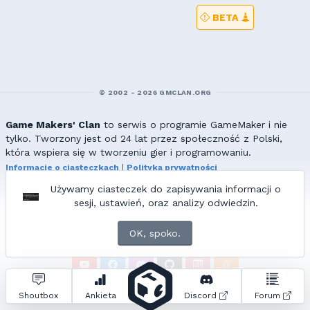
BETA
© 2002 - 2026 GMCLAN.ORG
Game Makers' Clan
to serwis o programie GameMaker i nie
tylko. Tworzony jest od 24 lat przez społeczność z Polski,
która wspiera się w tworzeniu gier i programowaniu.
Informacje o ciasteczkach
|
Polityka prywatności
|
Redakcja & kontakt
Używamy ciasteczek do zapisywania informacji o
Wszelkie prawa zastrzeżone. Kopiowanie materiałów bez zgody
sesji, ustawień, oraz analizy odwiedzin.
redakcji zabronione!
© 2002-2017 Ranmus, © 2017-2026
{=|=} fable_inside();
OK, spoko.
ZNAJDZIESZ NAS TAKŻE NA:
Zapytań do bazy:
32
• Czas generowania:
0.24
s.
Shoutbox
Ankieta
Discord
Forum