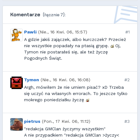
Komentarze
(łącznie 7):
Pawli
(Nie., 16 Kwi. 06, 15:57)
#1
A gdzie jakiś zajączek, albo kurczczek? Przecież
nie wszystkie popadały na ptasią grypę.
Oj,
Tymon nie postarałeś się, ale też życzę
Pogodnych Świąt.
Tymon
(Nie., 16 Kwi. 06, 16:08)
#2
Argh, mówiłem że nie umiem pisać? xD Trzeba
się uczyć na własnych errorach. To jeszcze tylko
mokrego poniedziałku życzę
pietrus
(Pon., 17 Kwi. 06, 11:12)
#3
"redakcja GMClan życzymy wszystkim"
A nie przypadkiem "redakcja GMClan >życzy<