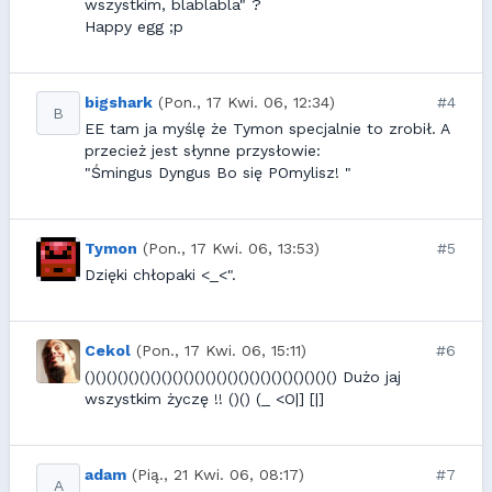
wszystkim, blablabla" ?
Happy egg ;p
bigshark
(Pon., 17 Kwi. 06, 12:34)
#4
B
EE tam ja myślę że Tymon specjalnie to zrobił. A
przecież jest słynne przysłowie:
"Śmingus Dyngus Bo się POmylisz! "
Tymon
(Pon., 17 Kwi. 06, 13:53)
#5
Dzięki chłopaki <_<".
Cekol
(Pon., 17 Kwi. 06, 15:11)
#6
()()()()()()()()()()()()()()()()()()()()()()() Dużo jaj
wszystkim życzę !! ()() (_ <O|] [|]
adam
(Pią., 21 Kwi. 06, 08:17)
#7
A