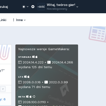
Witaj, twórco gier!
zukaj
~GOŚĆ
Niezalogowany
inki
Inne
Najnowsze wersje GameMakera:
STABILNA
2024.14.4.222 •
2024.14.4.268
wydana 125 dni temu
y?"
LTS
2026.0.0.16 •
2022.0.3.99
wydana 71 dni temu
P
BETA
y: 6
2026.100.0.1110 •