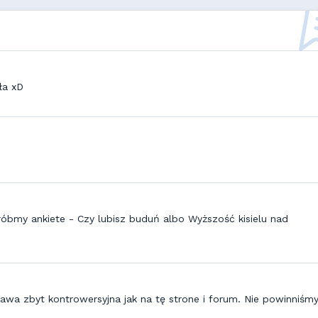
ła xD
óbmy ankiete - Czy lubisz buduń albo Wyższość kisielu nad
awa zbyt kontrowersyjna jak na tę strone i forum. Nie powinniśm