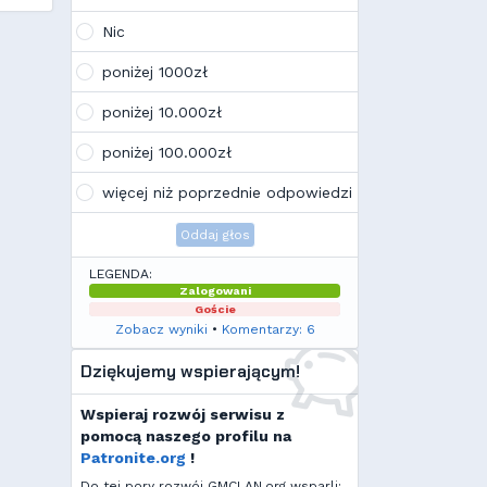
Wojo
(10:21, 12.02.26)
Tak, po zmianach gmclan przeżywa
Nic
drugą młodość. Najnowsze trendy
wskazują, że ten rok będzie rokiem
poniżej 1000zł
Linuxa, rokiem odejścia od
Facebooka i rokiem odejścia od
poniżej 10.000zł
discorda na rzecz forów
internetowych
poniżej 100.000zł
Kamilek
(21:57, 08.12.25)
K
Ale klimat tu znowu wrócić!
więcej niż poprzednie odpowiedzi
Oddaj głos
LEGENDA:
Zalogowani
Goście
Zobacz wyniki
•
Komentarzy: 6
Dziękujemy wspierającym!
Wspieraj rozwój serwisu z
pomocą naszego profilu na
Patronite.org
!
Do tej pory rozwój GMCLAN.org wsparli: