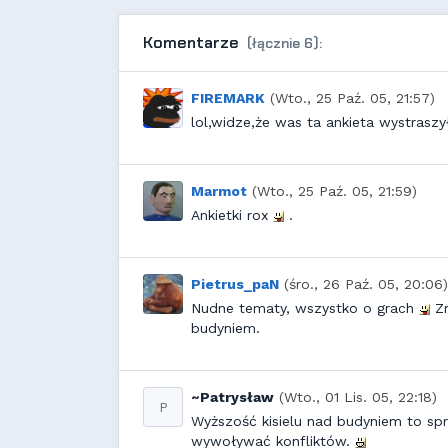
Komentarze
(łącznie 6):
FIREMARK
(Wto., 25 Paź. 05, 21:57)
lol,widze,że was ta ankieta wystraszy
Marmot
(Wto., 25 Paź. 05, 21:59)
Ankietki rox
.
Pietrus_paN
(śro., 26 Paź. 05, 20:06)
Nudne tematy, wszystko o grach
Zr
budyniem.
~Patrysław
(Wto., 01 Lis. 05, 22:18)
P
Wyższość kisielu nad budyniem to spr
wywoływać konfliktów.