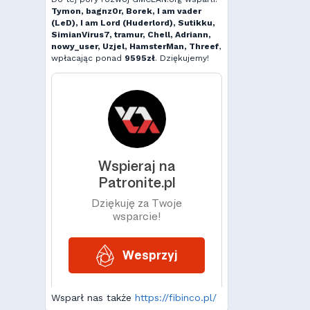
Tymon, bagnz0r, Borek, I am vader
(LeD), I am Lord (Huderlord), Sutikku,
SimianVirus7, tramur, Chell, Adriann,
nowy_user, Uzjel, HamsterMan, Threef
,
wpłacając ponad
9595zł
. Dziękujemy!
Wsparł nas także
https://fibinco.pl/