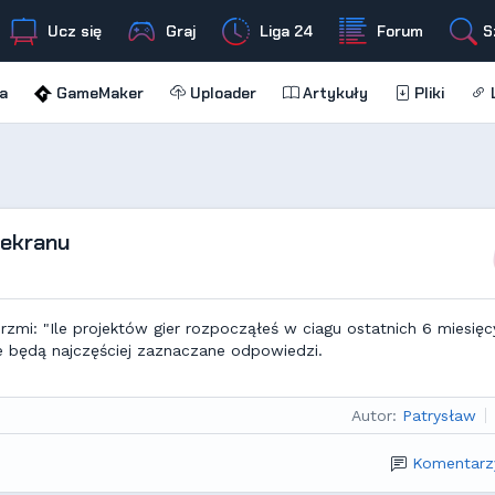
Ucz się
Graj
Liga 24
Forum
S
a
GameMaker
Uploader
Artykuły
Pliki
L
 ekranu
zmi: "Ile projektów gier rozpocząłeś w ciagu ostatnich 6 miesięc
ie będą najczęściej zaznaczane odpowiedzi.
Autor:
Patrysław
Komentarz