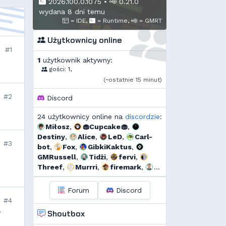
2026.100.0.1075
•
0.21.0
wydana 8 dni temu
= IDE,
= Runtime,
= GMRT
Użytkownicy online
#1
1
użytkownik aktywny:
gości: 1,
(~ostatnie 15 minut)
#2
Discord
24 użytkownicy online na
discordzie
:
Miłosz
,
🧁Cupcake🧁
,
Destiny
,
Alice
,
LeD
,
Carl-
#3
bot
,
Fox
,
GibkiKaktus
,
GMRussell
,
Tidżi
,
fervi
,
Threef
,
Murrri
,
firemark
,
Jarkozpl
,
Dyno
,
szmalu
,
Korodzik
,
sgames
,
Ulti
,
Forum
Discord
bagno
,
g...
,
Add92
,
Shockah
#4
y
Shoutbox