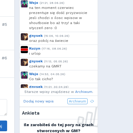
Wojo
(21:21, 28.06.26)
na ten moment czerwiec
prezentuje się dość przyzwoicie
jesli chodzi o ilosc wpisow w
shoutboxie bo aż trzy! a taki
#5
styczeń zero :0
gnysek
(15:06, 10.06.26)
oraz pokój na świecie
Kuzyn
(17:16, 08.06.26)
i urlop
#6
gnysek
(11:13, 05.05.26)
czekamy na GMRT
Wojo
(14:53, 04.05.26)
Co tak cicho?
gnysek
(11:01, 30.04.26)
Starsze wpisy znajdziesz w
Grill panie, grill.
Archiwum
.
Wojo
(14:18, 29.04.26)
Dodaj nowy wpis
Archiwum
Jak planujecie spędzić najbliższą
majówkę?
Ankieta
Wojo
(13:15, 13.03.26)
Ja zainstalowałem sobie Linux mint
Ile zarobiłeś do tej pory na grach
j
na swoim laptopie
stworzonych w GM?