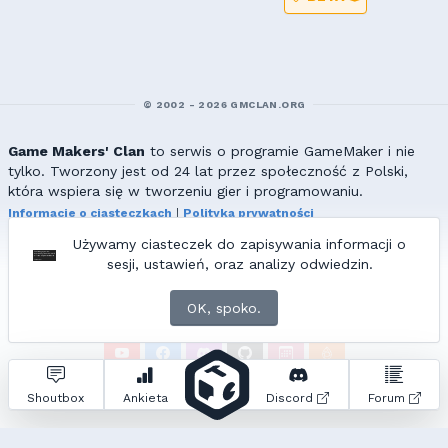
© 2002 - 2026 GMCLAN.ORG
Game Makers' Clan
to serwis o programie GameMaker i nie
tylko. Tworzony jest od 24 lat przez społeczność z Polski,
która wspiera się w tworzeniu gier i programowaniu.
Informacje o ciasteczkach
|
Polityka prywatności
|
Redakcja & kontakt
Używamy ciasteczek do zapisywania informacji o
Wszelkie prawa zastrzeżone. Kopiowanie materiałów bez zgody
sesji, ustawień, oraz analizy odwiedzin.
redakcji zabronione!
© 2002-2017 Ranmus, © 2017-2026
{=|=} fable_inside();
OK, spoko.
ZNAJDZIESZ NAS TAKŻE NA:
Zapytań do bazy:
16
• Czas generowania:
1.07
s.
Shoutbox
Ankieta
Discord
Forum