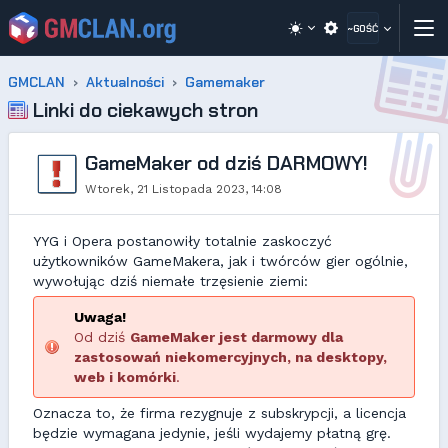
~GOŚĆ
GMCLAN
Aktualności
Gamemaker
Linki do ciekawych stron
GameMaker od dziś DARMOWY!
Wtorek, 21 Listopada 2023, 14:08
YYG i Opera postanowiły totalnie zaskoczyć
użytkowników GameMakera, jak i twórców gier ogólnie,
wywołując dziś niemałe trzęsienie ziemi:
Uwaga!
Od dziś
GameMaker jest darmowy dla
zastosowań niekomercyjnych, na desktopy,
web i komórki
.
Oznacza to, że firma rezygnuje z subskrypcji, a licencja
będzie wymagana jedynie, jeśli wydajemy płatną grę.