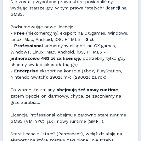
Nie zostają wycofane prawa które posiadaliśmy
wydając starsze gry, w tym prawa "stałych" licencji na
GMS2.
Podsumowując nowe licencje:
-
Free
(niekomercyjny) eksport na GX.games, Windows,
Linux, Mac, Android, iOS, HTML5 -
0 zł
-
Professional
komercyjny eksport na GX.games,
Windows, Linux, Mac, Android, iOS, HTML5 -
jednorazowo 463 zł za licencję
, potrzebny tylko gdy
chcemy wydać jakąś płatną grę
-
Enterprise
eksport na konsole (Xbox, PlayStation,
Nintendo Switch): 290zł m/c (2900zł za rok)
Co ważne, te zmiany
obejmują też nowy runtime
,
zatem będzie on darmowy, chyba, że zaczniemy na
grze zarabiać.
Licencja Professional obejmuje zarówno stare runtime
GMS2 (VM, YYC), jak i nowy runtime (GMRT).
Stare licencje "stałe" (Permanent), wciąż działają na
eksporty na które zostały zakupione i nie trzeba