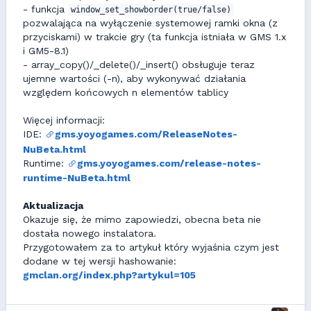
- funkcja
window_set_showborder(true/false)
pozwalająca na wyłączenie systemowej ramki okna (z
przyciskami) w trakcie gry (ta funkcja istniała w GMS 1.x
i GM5-8.1)
- array_copy()/_delete()/_insert() obsługuje teraz
ujemne wartości (-n), aby wykonywać działania
względem końcowych n elementów tablicy
Więcej informacji:
IDE:
gms.yoyogames.com/ReleaseNotes-
NuBeta.html
Runtime:
gms.yoyogames.com/release-notes-
runtime-NuBeta.html
Aktualizacja
Okazuje się, że mimo zapowiedzi, obecna beta nie
dostała nowego instalatora.
Przygotowałem za to artykuł który wyjaśnia czym jest
dodane w tej wersji hashowanie:
gmclan.org/index.php?artykul=105