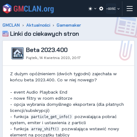
~GOŚĆ
GMCLAN
Aktualności
Gamemaker
Linki do ciekawych stron
Beta 2023.400
Piątek, 14 Kwietnia 2023, 20:17
Z dużym opóźnieniem (dwóch tygodni) zajechała w
końcu beta 2023.400. Co w niej nowego?
- event Audio Playback End
- nowe filtry w room editorze
- opcja wybrania domyślnego eksportera (dla płatnych
licencji/subskrypcji)
- funkcja
pozwalająca pobrać
particle_get_info()
system, emiter i ustawienia z particli
- funkcja
pozwalająca wstawić nowy
array_shift()
element na początku tablicy