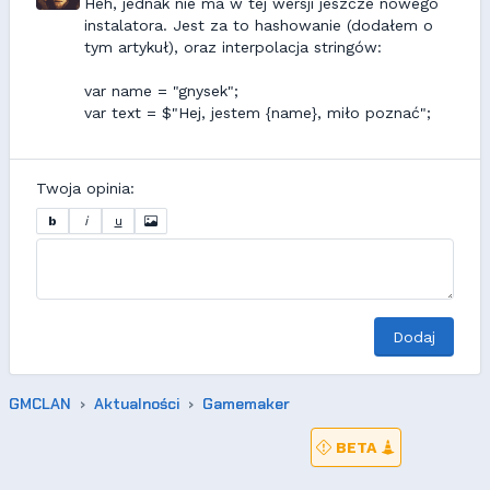
Heh, jednak nie ma w tej wersji jeszcze nowego
instalatora. Jest za to hashowanie (dodałem o
tym artykuł), oraz interpolacja stringów:
var name = "gnysek";
var text = $"Hej, jestem {name}, miło poznać";
Twoja opinia:
b
i
u
Dodaj
GMCLAN
Aktualności
Gamemaker
BETA