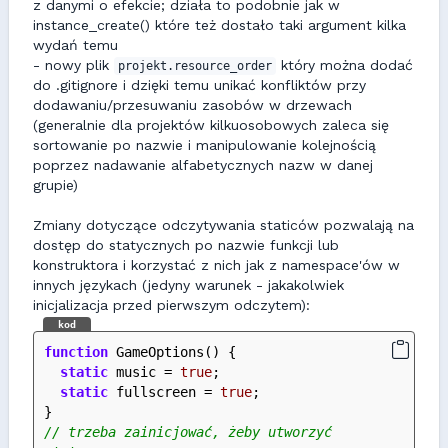
z danymi o efekcie; działa to podobnie jak w
instance_create() które też dostało taki argument kilka
wydań temu
- nowy plik
który można dodać
projekt.resource_order
do .gitignore i dzięki temu unikać konfliktów przy
dodawaniu/przesuwaniu zasobów w drzewach
(generalnie dla projektów kilkuosobowych zaleca się
sortowanie po nazwie i manipulowanie kolejnością
poprzez nadawanie alfabetycznych nazw w danej
grupie)
Zmiany dotyczące odczytywania staticów pozwalają na
dostęp do statycznych po nazwie funkcji lub
konstruktora i korzystać z nich jak z namespace'ów w
innych językach (jedyny warunek - jakakolwiek
inicjalizacja przed pierwszym odczytem):
kod
function
 GameOptions() {
static
 music = 
true
;
static
 fullscreen = 
true
;
}
// trzeba zainicjować, żeby utworzyć 