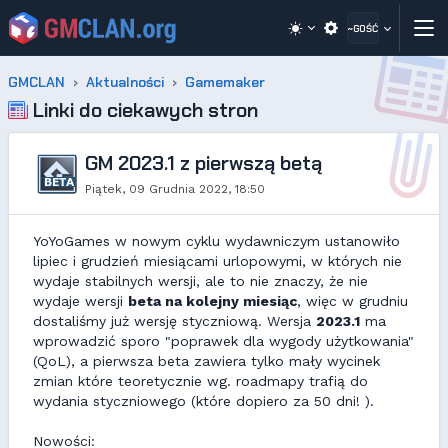
~GOŚĆ
GMCLAN
Aktualności
Gamemaker
Linki do ciekawych stron
GM 2023.1 z pierwszą betą
Piątek, 09 Grudnia 2022, 18:50
YoYoGames w nowym cyklu wydawniczym ustanowiło
lipiec i grudzień miesiącami urlopowymi, w których nie
wydaje stabilnych wersji, ale to nie znaczy, że nie
wydaje wersji
beta na kolejny miesiąc
, więc w grudniu
dostaliśmy już wersję styczniową. Wersja
2023.1
ma
wprowadzić sporo "poprawek dla wygody użytkowania"
(QoL), a pierwsza beta zawiera tylko mały wycinek
zmian które teoretycznie wg. roadmapy trafią do
wydania styczniowego (które dopiero za 50 dni! ).
Nowości: