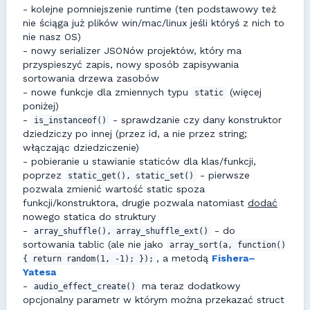
- kolejne pomniejszenie runtime (ten podstawowy też
nie ściąga już plików win/mac/linux jeśli któryś z nich to
nie nasz OS)
- nowy serializer JSONów projektów, który ma
przyspieszyć zapis, nowy sposób zapisywania
sortowania drzewa zasobów
- nowe funkcje dla zmiennych typu
(więcej
static
poniżej)
-
- sprawdzanie czy dany konstruktor
is_instanceof()
dziedziczy po innej (przez id, a nie przez string;
włączając dziedziczenie)
- pobieranie u stawianie staticów dla klas/funkcji,
poprzez
- pierwsze
static_get(), static_set()
pozwala zmienić wartość static spoza
funkcji/konstruktora, drugie pozwala natomiast
dodać
nowego statica do struktury
-
- do
array_shuffle(), array_shuffle_ext()
sortowania tablic (ale nie jako
array_sort(a, function()
, a metodą
Fishera–
{ return random(1, -1); });
Yatesa
-
ma teraz dodatkowy
audio_effect_create()
opcjonalny parametr w którym można przekazać struct