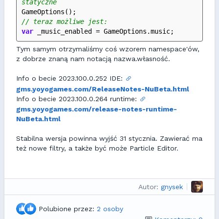
statyczne
GameOptions();
// teraz możliwe jest:
var
 _music_enabled = GameOptions.music;
Tym samym otrzymaliśmy coś wzorem namespace'ów,
z dobrze znaną nam notacją nazwa.własność.
Info o becie 2023.100.0.252 IDE:
gms.yoyogames.com/ReleaseNotes-NuBeta.html
Info o becie 2023.100.0.264 runtime:
gms.yoyogames.com/release-notes-runtime-
NuBeta.html
Stabilna wersja powinna wyjść 31 stycznia. Zawierać ma
też nowe filtry, a także być może Particle Editor.
Autor:
gnysek
Polubione przez:
2 osoby