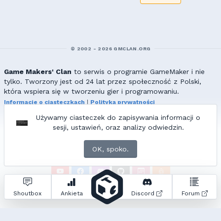
© 2002 - 2026 GMCLAN.ORG
Game Makers' Clan
to serwis o programie GameMaker i nie
tylko. Tworzony jest od 24 lat przez społeczność z Polski,
która wspiera się w tworzeniu gier i programowaniu.
Informacje o ciasteczkach
|
Polityka prywatności
|
Redakcja & kontakt
Używamy ciasteczek do zapisywania informacji o
Wszelkie prawa zastrzeżone. Kopiowanie materiałów bez zgody
sesji, ustawień, oraz analizy odwiedzin.
redakcji zabronione!
© 2002-2017 Ranmus, © 2017-2026
{=|=} fable_inside();
OK, spoko.
ZNAJDZIESZ NAS TAKŻE NA:
Zapytań do bazy:
22
• Czas generowania:
0.86
s.
Shoutbox
Ankieta
Discord
Forum