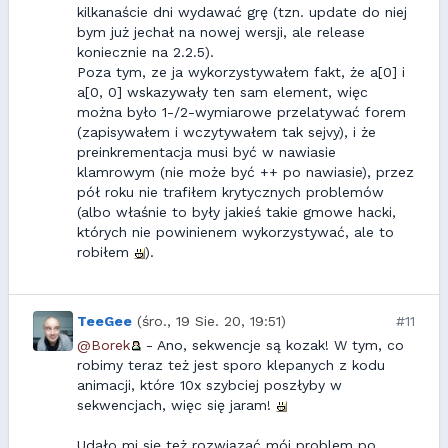
kilkanaście dni wydawać grę (tzn. update do niej
bym już jechał na nowej wersji, ale release
koniecznie na 2.2.5).
Poza tym, ze ja wykorzystywałem fakt, że a[0] i
a[0, 0] wskazywały ten sam element, więc
można było 1-/2-wymiarowe przelatywać forem
(zapisywałem i wczytywałem tak sejvy), i że
preinkrementacja musi być w nawiasie
klamrowym (nie może być ++ po nawiasie), przez
pół roku nie trafiłem krytycznych problemów
(albo właśnie to były jakieś takie gmowe hacki,
których nie powinienem wykorzystywać, ale to
robiłem
).
TeeGee
(śro., 19 Sie. 20, 19:51)
#11
@Borek
- Ano, sekwencje są kozak! W tym, co
robimy teraz też jest sporo klepanych z kodu
animacji, które 10x szybciej poszłyby w
sekwencjach, więc się jaram!
Udało mi się też rozwiązać mój problem po