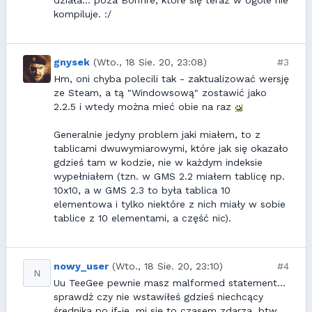
działa... poza Bonfire, które się teraz w ogóle nie
kompiluje. :/
gnysek
(Wto., 18 Sie. 20, 23:08)
#3
Hm, oni chyba polecili tak - zaktualizować wersję
ze Steam, a tą "Windowsową" zostawić jako
2.2.5 i wtedy można mieć obie na raz
Generalnie jedyny problem jaki miałem, to z
tablicami dwuwymiarowymi, które jak się okazało
gdzieś tam w kodzie, nie w każdym indeksie
wypełniałem (tzn. w GMS 2.2 miałem tablicę np.
10x10, a w GMS 2.3 to była tablica 10
elementowa i tylko niektóre z nich miały w sobie
tablice z 10 elementami, a część nic).
nowy_user
(Wto., 18 Sie. 20, 23:10)
#4
N
Uu TeeGee pewnie masz malformed statement...
sprawdź czy nie wstawiłeś gdzieś niechcący
średnika po if-ie, mi się to czasem zdarza. btw.