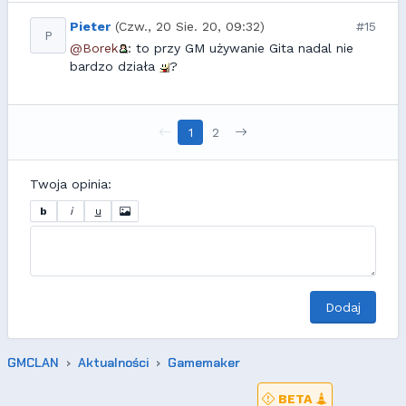
Pieter
(Czw., 20 Sie. 20, 09:32)
#15
P
@Borek
: to przy GM używanie Gita nadal nie
bardzo działa
?
1
2
Twoja opinia:
b
i
u
Dodaj
GMCLAN
Aktualności
Gamemaker
BETA