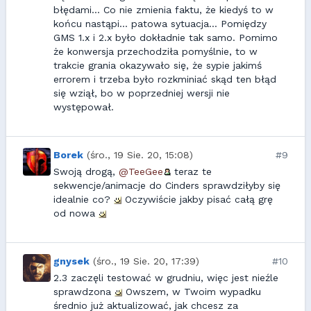
błędami... Co nie zmienia faktu, że kiedyś to w
końcu nastąpi... patowa sytuacja... Pomiędzy
GMS 1.x i 2.x było dokładnie tak samo. Pomimo
że konwersja przechodziła pomyślnie, to w
trakcie grania okazywało się, że sypie jakimś
errorem i trzeba było rozkminiać skąd ten błąd
się wziął, bo w poprzedniej wersji nie
występował.
Borek
(śro., 19 Sie. 20, 15:08)
#9
Swoją drogą,
@TeeGee
teraz te
sekwencje/animacje do Cinders sprawdziłyby się
idealnie co?
Oczywiście jakby pisać całą grę
od nowa
gnysek
(śro., 19 Sie. 20, 17:39)
#10
2.3 zaczęli testować w grudniu, więc jest nieźle
sprawdzona
Owszem, w Twoim wypadku
średnio już aktualizować, jak chcesz za