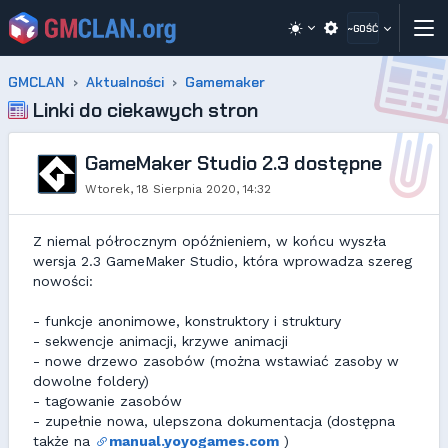
~GOŚĆ
GMCLAN
Aktualności
Gamemaker
Linki do ciekawych stron
GameMaker Studio 2.3 dostępne
Wtorek, 18 Sierpnia 2020, 14:32
Z niemal półrocznym opóźnieniem, w końcu wyszła
wersja 2.3 GameMaker Studio, która wprowadza szereg
nowości:
- funkcje anonimowe, konstruktory i struktury
- sekwencje animacji, krzywe animacji
- nowe drzewo zasobów (można wstawiać zasoby w
dowolne foldery)
- tagowanie zasobów
- zupełnie nowa, ulepszona dokumentacja (dostępna
także na
manual.yoyogames.com
)