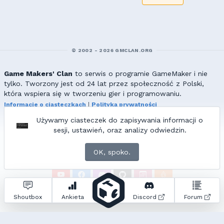
© 2002 - 2026 GMCLAN.ORG
Game Makers' Clan
to serwis o programie GameMaker i nie
tylko. Tworzony jest od 24 lat przez społeczność z Polski,
która wspiera się w tworzeniu gier i programowaniu.
Informacje o ciasteczkach
|
Polityka prywatności
|
Redakcja & kontakt
Używamy ciasteczek do zapisywania informacji o
Wszelkie prawa zastrzeżone. Kopiowanie materiałów bez zgody
sesji, ustawień, oraz analizy odwiedzin.
redakcji zabronione!
© 2002-2017 Ranmus, © 2017-2026
{=|=} fable_inside();
OK, spoko.
ZNAJDZIESZ NAS TAKŻE NA:
Zapytań do bazy:
25
• Czas generowania:
0.13
s.
Shoutbox
Ankieta
Discord
Forum