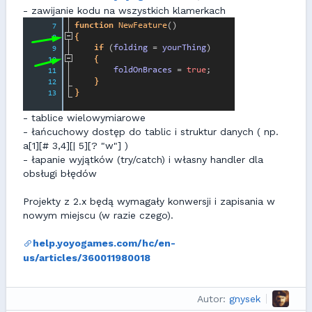
- zawijanie kodu na wszystkich klamerkach
- tablice wielowymiarowe
- łańcuchowy dostęp do tablic i struktur danych ( np.
a[1][# 3,4][| 5][? "w"] )
- łapanie wyjątków (try/catch) i własny handler dla
obsługi błędów
Projekty z 2.x będą wymagały konwersji i zapisania w
nowym miejscu (w razie czego).
help.yoyogames.com/hc/en-
us/articles/360011980018
Autor:
gnysek