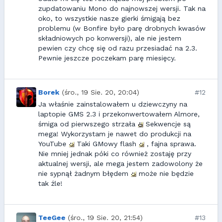
zupdatowaniu Mono do najnowszej wersji. Tak na
oko, to wszystkie nasze gierki śmigają bez
problemu (w Bonfire było parę drobnych kwasów
składniowych po konwersji), ale nie jestem
pewien czy chcę się od razu przesiadać na 2.3.
Pewnie jeszcze poczekam parę miesięcy.
Borek
(śro., 19 Sie. 20, 20:04)
#12
Ja właśnie zainstalowałem u dziewczyny na
laptopie GMS 2.3 i przekonwertowałem Almore,
śmiga od pierwszego strzała
Sekwencje są
mega! Wykorzystam je nawet do produkcji na
YouTube
Taki GMowy flash
, fajna sprawa.
Nie mniej jednak póki co również zostaję przy
aktualnej wersji, ale mega jestem zadowolony że
nie sypnął żadnym błędem
może nie będzie
tak źle!
TeeGee
(śro., 19 Sie. 20, 21:54)
#13