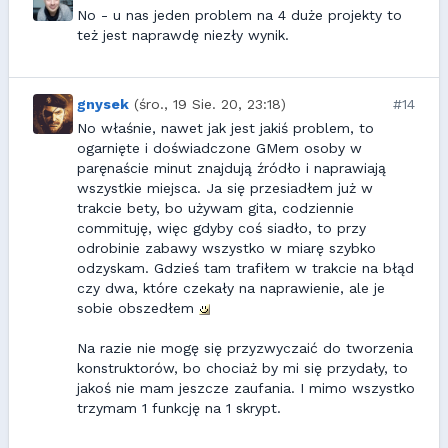
No - u nas jeden problem na 4 duże projekty to
też jest naprawdę niezły wynik.
gnysek
(śro., 19 Sie. 20, 23:18)
#14
No właśnie, nawet jak jest jakiś problem, to
ogarnięte i doświadczone GMem osoby w
paręnaście minut znajdują źródło i naprawiają
wszystkie miejsca. Ja się przesiadłem już w
trakcie bety, bo używam gita, codziennie
commituję, więc gdyby coś siadło, to przy
odrobinie zabawy wszystko w miarę szybko
odzyskam. Gdzieś tam trafiłem w trakcie na błąd
czy dwa, które czekały na naprawienie, ale je
sobie obszedłem
Na razie nie mogę się przyzwyczaić do tworzenia
konstruktorów, bo chociaż by mi się przydały, to
jakoś nie mam jeszcze zaufania. I mimo wszystko
trzymam 1 funkcję na 1 skrypt.