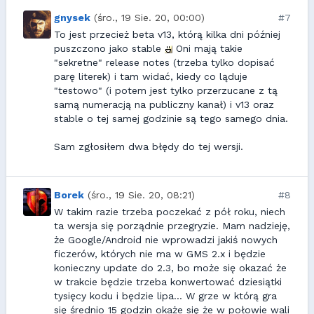
gnysek
(śro., 19 Sie. 20, 00:00)
#7
To jest przecież beta v13, którą kilka dni później
puszczono jako stable
Oni mają takie
"sekretne" release notes (trzeba tylko dopisać
parę literek) i tam widać, kiedy co ląduje
"testowo" (i potem jest tylko przerzucane z tą
samą numeracją na publiczny kanał) i v13 oraz
stable o tej samej godzinie są tego samego dnia.
Sam zgłosiłem dwa błędy do tej wersji.
Borek
(śro., 19 Sie. 20, 08:21)
#8
W takim razie trzeba poczekać z pół roku, niech
ta wersja się porządnie przegryzie. Mam nadzieję,
że Google/Android nie wprowadzi jakiś nowych
ficzerów, których nie ma w GMS 2.x i będzie
konieczny update do 2.3, bo może się okazać że
w trakcie będzie trzeba konwertować dziesiątki
tysięcy kodu i będzie lipa... W grze w którą gra
się średnio 15 godzin okaże się że w połowie wali