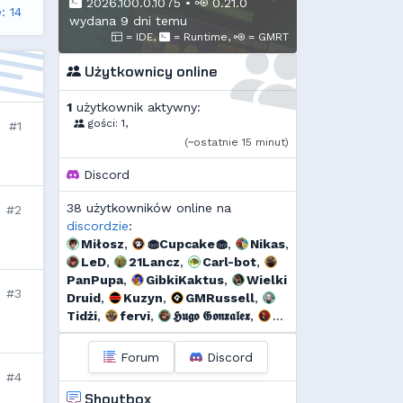
2026.100.0.1075
•
0.21.0
: 14
wydana 9 dni temu
= IDE,
= Runtime,
= GMRT
Użytkownicy online
1
użytkownik aktywny:
gości: 1,
#1
(~ostatnie 15 minut)
Discord
38 użytkowników online na
#2
discordzie
:
Miłosz
,
🧁Cupcake🧁
,
Nikas
,
LeD
,
21Lancz
,
Carl-bot
,
PanPupa
,
GibkiKaktus
,
Wielki
#3
Druid
,
Kuzyn
,
GMRussell
,
Tidżi
,
fervi
,
𝕳𝖚𝖌𝖔 𝕲𝖔𝖓𝖝𝖆𝖑𝖊𝖝
,
𝕯𝖎𝖆𝖓𝖆
,
Threef
,
s...
,
Jarkozpl
,
yazaa
,
HappyOrange
,
Dyno
,
Forum
Discord
🆅🅸🆃🅾74🅼
,
szmalu
,
#4
Korodzik
,
Sporek
,
Shoutbox