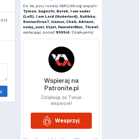
Do tej pory rozwój GMCLAN.org wsparli:
Tymon, bagnz0r, Borek, I am vader
(LeD), I am Lord (Huderlord), Sutikku,
#14
SimianVirus7, tramur, Chell, Adriann,
nowy_user, Uzjel, HamsterMan, Threef
,
wpłacając ponad
9595zł
. Dziękujemy!
j