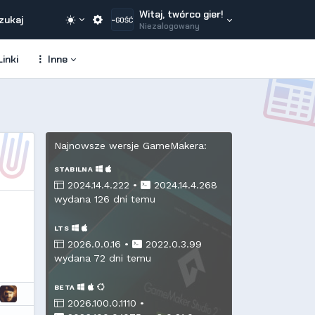
Witaj, twórco gier!
zukaj
~GOŚĆ
Niezalogowany
inki
Inne
Najnowsze wersje GameMakera:
STABILNA
2024.14.4.222 •
2024.14.4.268
wydana 126 dni temu
LTS
2026.0.0.16 •
2022.0.3.99
wydana 72 dni temu
BETA
2026.100.0.1110 •