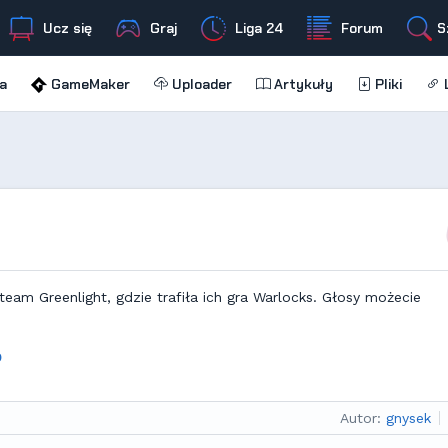
Ucz się
Graj
Liga 24
Forum
S
a
GameMaker
Uploader
Artykuły
Pliki
L
am Greenlight, gdzie trafiła ich gra Warlocks. Głosy możecie
9
Autor:
gnysek