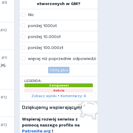
na swoim laptopie
#9
stworzonych w GM?
Wojo
(10:21, 12.02.26)
Tak, po zmianach gmclan przeżywa
Nic
drugą młodość. Najnowsze trendy
wskazują, że ten rok będzie rokiem
poniżej 1000zł
Linuxa, rokiem odejścia od
#10
Facebooka i rokiem odejścia od
poniżej 10.000zł
discorda na rzecz forów
internetowych
poniżej 100.000zł
Kamilek
(21:57, 08.12.25)
K
Ale klimat tu znowu wrócić!
#11
więcej niż poprzednie odpowiedzi
jej,
Oddaj głos
LEGENDA:
Zalogowani
Goście
Zobacz wyniki
•
Komentarzy: 6
#12
Dziękujemy wspierającym!
Wspieraj rozwój serwisu z
#13
pomocą naszego profilu na
Patronite.org
!