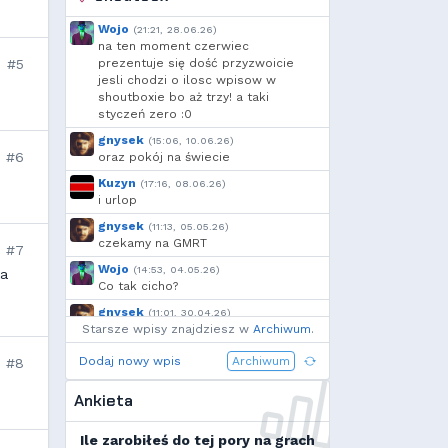
OdrzuconyKrakers
,
Ulti
,
Danieo
,
bagno
,
Arrekin
,
Wojo
(21:21, 28.06.26)
Mtax
,
Voytec
,
GreenClover
,
na ten moment czerwiec
l...
,
Cebul
,
Add92
,
#5
prezentuje się dość przyzwoicie
jesli chodzi o ilosc wpisow w
Krzysiek1250
,
h...
shoutboxie bo aż trzy! a taki
styczeń zero :0
gnysek
(15:06, 10.06.26)
#6
oraz pokój na świecie
Kuzyn
(17:16, 08.06.26)
i urlop
gnysek
(11:13, 05.05.26)
czekamy na GMRT
#7
Wojo
(14:53, 04.05.26)
ka
Co tak cicho?
gnysek
(11:01, 30.04.26)
Starsze wpisy znajdziesz w
Grill panie, grill.
Archiwum
.
Wojo
(14:18, 29.04.26)
Dodaj nowy wpis
Archiwum
#8
Jak planujecie spędzić najbliższą
majówkę?
Ankieta
Wojo
(13:15, 13.03.26)
Ja zainstalowałem sobie Linux mint
Ile zarobiłeś do tej pory na grach